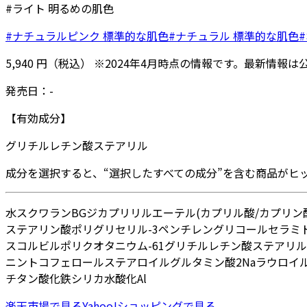
#ライト 明るめの肌色
#ナチュラルピンク 標準的な肌色
#ナチュラル 標準的な肌色
5,940
円
（税込）
※
2024年4月
時点の情報です。最新情報は
発売日：
-
【有効成分】
グリチルレチン酸ステアリル
成分を選択すると、“選択したすべての成分”を含む商品がヒ
水
スクワラン
BG
ジカプリリルエーテル
(カプリル酸/カプリン
ステアリン酸ポリグリセリル-3
ペンチレングリコール
セラミド
スコルビル
ポリクオタニウム-61
グリチルレチン酸ステアリル
ニン
トコフェロール
ステアロイルグルタミン酸2Na
ラウロイ
チタン
酸化鉄
シリカ
水酸化Al
楽天市場
で見る
Yahoo!ショッピング
で見る