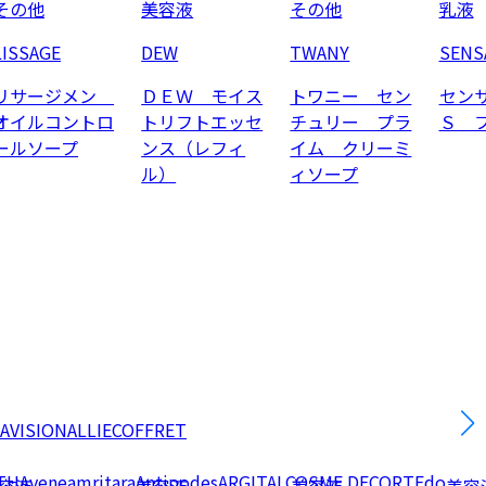
その他
美容液
その他
乳液
LISSAGE
DEW
TWANY
SENS
リサージメン
ＤＥＷ モイス
トワニー セン
セン
オイルコントロ
トリフトエッセ
チュリー プラ
Ｓ 
ールソープ
ンス（レフィ
イム クリーミ
ル）
ィソープ
AVISION
ALLIE
COFFRET
TH
Avene
amritara
Antipodes
ARGITAL
COSME DECORTE
do