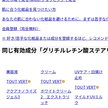
肌に合う化粧品を見つけたい方
あなたの肌に合わない化粧品を避けるために、まずは
苦手な
会員登録（完全無料）
※ 好き/苦手な化粧品または成分を登録するほど、レコメン
同じ有効成分「
グリチルレチン酸ステア
美容液
クリーム
UVケア・日焼け
止め
TOUT VERT
TOUT VERT
TOUT VERT
アクアナノライズ
ホワイトクリーム
ジェル3
2 エクストラリ
マイルドUVミル
ッチ
ク