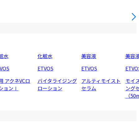
粧水
化粧水
美容液
美容
VOS
ETVOS
ETVOS
ETVO
用 アクネVCロ
バイタライジング
アルティモイスト
モイ
ションⅠ
ローション
セラム
ング
（50