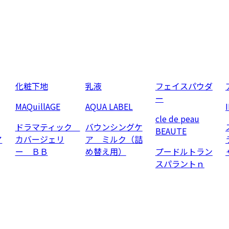
化粧下地
乳液
フェイスパウダ
ー
MAQuillAGE
AQUA LABEL
cle de peau
ドラマティック
バウンシングケ
BEAUTE
ア
カバージェリ
ア ミルク（詰
ー ＢＢ
め替え用）
プードルトラン
スパラントｎ