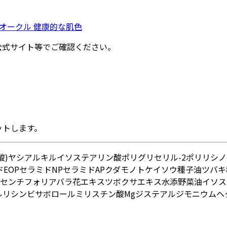
#オークル 健康的な肌色
公式サイト等でご確認ください。
ットします。
酸)ヤシアルキル
イソステアリン酸ポリグリセリル-2
ポリリシノ
EOP
セラミドNP
セラミドAP
クダモノトケイソウ種子油
ツバキ
センチフォリアバラ花エキス
ツボクサエキス
水添野菜油
イソス
ルリシン
ビサボロール
ミリスチン酸Mg
ジステアルジモニウムヘ