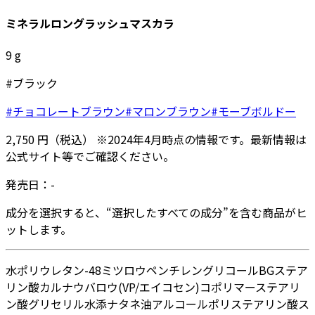
ミネラルロングラッシュマスカラ
9
g
#ブラック
#チョコレートブラウン
#マロンブラウン
#モーブボルドー
2,750
円
（税込）
※
2024年4月
時点の情報です。最新情報は
公式サイト等でご確認ください。
発売日：
-
成分を選択すると、“選択したすべての成分”を含む商品がヒ
ットします。
水
ポリウレタン-48
ミツロウ
ペンチレングリコール
BG
ステア
リン酸
カルナウバロウ
(VP/エイコセン)コポリマー
ステアリ
ン酸グリセリル
水添ナタネ油アルコール
ポリステアリン酸ス