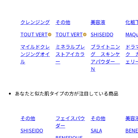
クレンジング
その他
美容液
化粧
TOUT VERT
TOUT VERT
SHISEIDO
MAQu
マイルドクレ
ミネラルプレ
ブライトニン
ドラ
ンジングオイ
ストアイカラ
グ スキンケ
ク 
ル
ー
アパウダー
ェリ
Ｎ
あなたと似た肌タイプの方が注目している商品
その他
フェイスパウ
その他
美容
ダー
SHISEIDO
SALA
BENE
BENEFIQUE