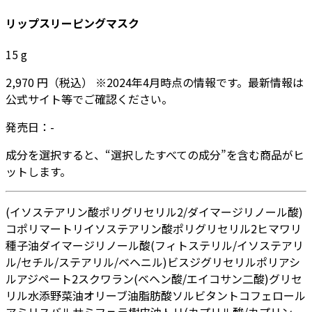
リップスリーピングマスク
15
g
2,970
円
（税込）
※
2024年4月
時点の情報です。最新情報は
公式サイト等でご確認ください。
発売日：
-
成分を選択すると、“選択したすべての成分”を含む商品がヒ
ットします。
(イソステアリン酸ポリグリセリル2/ダイマージリノール酸)
コポリマー
トリイソステアリン酸ポリグリセリル2
ヒマワリ
種子油
ダイマージリノール酸(フィトステリル/イソステアリ
ル/セチル/ステアリル/ベヘニル)
ビスジグリセリルポリアシ
ルアジペート2
スクワラン
(ベヘン酸/エイコサン二酸)グリセ
リル
水添野菜油
オリーブ油脂肪酸ソルビタン
トコフェロール