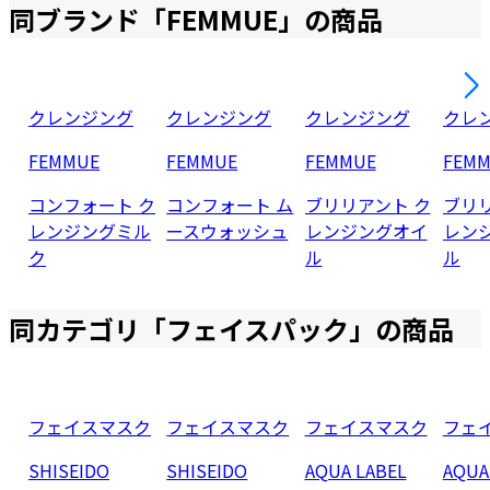
同ブランド「
FEMMUE
」の商品
クレンジング
クレンジング
クレンジング
クレ
FEMMUE
FEMMUE
FEMMUE
FEM
コンフォート ク
コンフォート ム
ブリリアント ク
ブリリ
レンジングミル
ースウォッシュ
レンジングオイ
レン
ク
ル
ル
同カテゴリ「
フェイスパック
」の商品
フェイスマスク
フェイスマスク
フェイスマスク
フェ
SHISEIDO
SHISEIDO
AQUA LABEL
AQUA