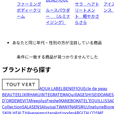
ファーミング
サラ ヘアト
アイ
ボディークリ
ルースパウダ
リートメン
ンス
ーム
ー （ルミナ
ト 軽やかさ
イジング）
らさら
あなたと同じ年代・性別の方が注目している商品
条件に一致する商品が見つかりませんでした
ブランドから探す
AQUA LABEL
BENEFIQUE
cle de peau
BEAUTE
ELIXIR
HAKU
INTEGRATE
MAQuillAGE
SHISEIDO
ANES
D'OR
DEW
EVITA
freeplus
Freshel
KANEBO
KATE
L'EQUIL
LISSA
Collection
SALA
SENSAI
suisai
TWANY
NARS
MUJI
naturie
Bior
SKIN HEALTH
Avene
amritara
Antipodes
ARGITAL
COSME