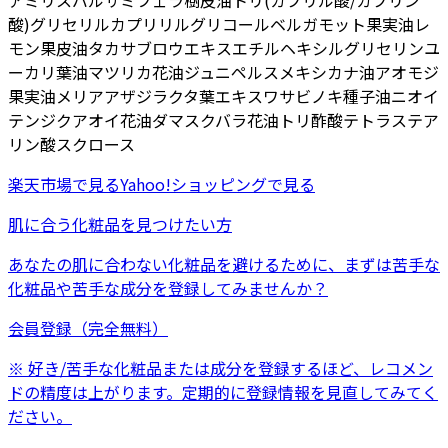
アミリスバルサミフェラ樹皮油
トリ(カプリル酸/カプリン
酸)グリセリル
カプリリルグリコール
ベルガモット果実油
レ
モン果皮油
タカサブロウエキス
エチルヘキシルグリセリン
ユ
ーカリ葉油
マツリカ花油
ジュニペルスメキシカナ油
アオモジ
果実油
メリアアザジラクタ葉エキス
ワサビノキ種子油
ニオイ
テンジクアオイ花油
ダマスクバラ花油
トリ酢酸テトラステア
リン酸スクロース
楽天市場
で見る
Yahoo!ショッピング
で見る
肌に合う化粧品を見つけたい方
あなたの肌に合わない化粧品を避けるために、まずは
苦手な
化粧品
や
苦手な成分
を登録してみませんか？
会員登録（完全無料）
※ 好き/苦手な化粧品または成分を登録するほど、レコメン
ドの精度は上がります。定期的に登録情報を見直してみてく
ださい。