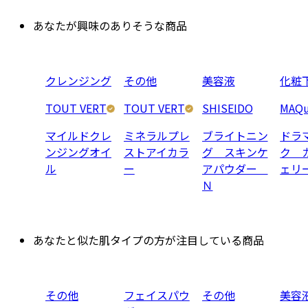
あなたが興味のありそうな商品
クレンジング
その他
美容液
化粧
TOUT VERT
TOUT VERT
SHISEIDO
MAQu
マイルドクレ
ミネラルプレ
ブライトニン
ドラ
ンジングオイ
ストアイカラ
グ スキンケ
ク 
ル
ー
アパウダー
ェリ
Ｎ
あなたと似た肌タイプの方が注目している商品
その他
フェイスパウ
その他
美容