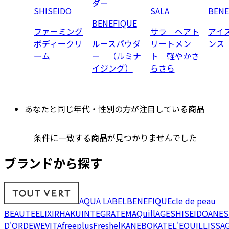
ダー
SHISEIDO
SALA
BENE
BENEFIQUE
ファーミング
サラ ヘアト
アイ
ボディークリ
ルースパウダ
リートメン
ンス
ーム
ー （ルミナ
ト 軽やかさ
イジング）
らさら
あなたと同じ年代・性別の方が注目している商品
条件に一致する商品が見つかりませんでした
ブランドから探す
AQUA LABEL
BENEFIQUE
cle de peau
BEAUTE
ELIXIR
HAKU
INTEGRATE
MAQuillAGE
SHISEIDO
ANES
D'OR
DEW
EVITA
freeplus
Freshel
KANEBO
KATE
L'EQUIL
LISSA