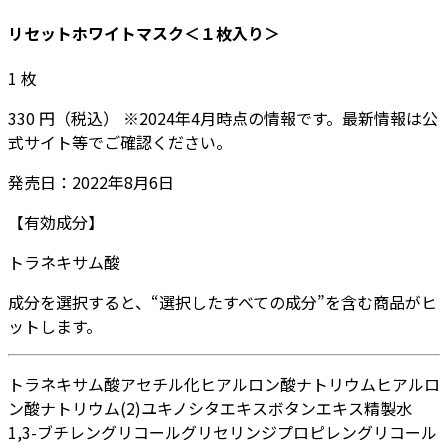
リセットホワイトマスク＜１枚入り＞
1
枚
330
円
（税込）
※
2024年4月
時点の情報です。最新情報は公
式サイト等でご確認ください。
発売日：
2022年8月6日
【有効成分】
トラネキサム酸
成分を選択すると、“選択したすべての成分”を含む商品がヒ
ットします。
トラネキサム酸
アセチル化ヒアルロン酸ナトリウム
ヒアルロ
ン酸ナトリウム(2)
ユキノシタエキス
ボタンエキス
精製水
1,3-ブチレングリコール
グリセリン
ジプロピレングリコール