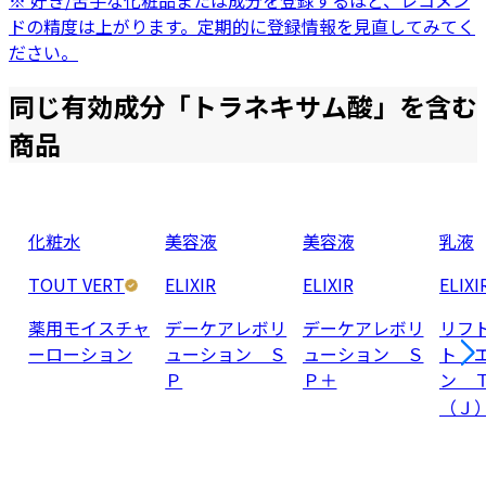
※ 好き/苦手な化粧品または成分を登録するほど、レコメン
ドの精度は上がります。定期的に登録情報を見直してみてく
ださい。
同じ有効成分「
トラネキサム酸
」を含む
商品
化粧水
美容液
美容液
乳液
TOUT VERT
ELIXIR
ELIXIR
ELIXI
薬用モイスチャ
デーケアレボリ
デーケアレボリ
リフ
ーローション
ューション Ｓ
ューション Ｓ
ト 
Ｐ
Ｐ＋
ン 
（Ｊ