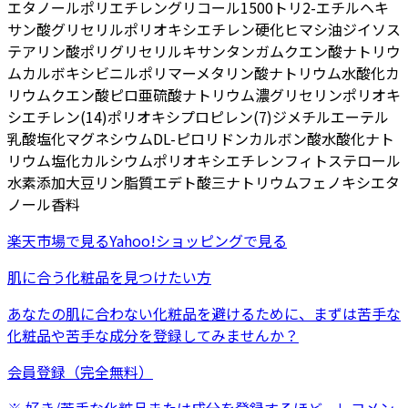
エタノール
ポリエチレングリコール1500
トリ2-エチルヘキ
サン酸グリセリル
ポリオキシエチレン硬化ヒマシ油
ジイソス
テアリン酸ポリグリセリル
キサンタンガム
クエン酸ナトリウ
ム
カルボキシビニルポリマー
メタリン酸ナトリウム
水酸化カ
リウム
クエン酸
ピロ亜硫酸ナトリウム
濃グリセリン
ポリオキ
シエチレン(14)ポリオキシプロピレン(7)ジメチルエーテル
乳酸
塩化マグネシウム
DL-ピロリドンカルボン酸
水酸化ナト
リウム
塩化カルシウム
ポリオキシエチレンフィトステロール
水素添加大豆リン脂質
エデト酸三ナトリウム
フェノキシエタ
ノール
香料
楽天市場
で見る
Yahoo!ショッピング
で見る
肌に合う化粧品を見つけたい方
あなたの肌に合わない化粧品を避けるために、まずは
苦手な
化粧品
や
苦手な成分
を登録してみませんか？
会員登録（完全無料）