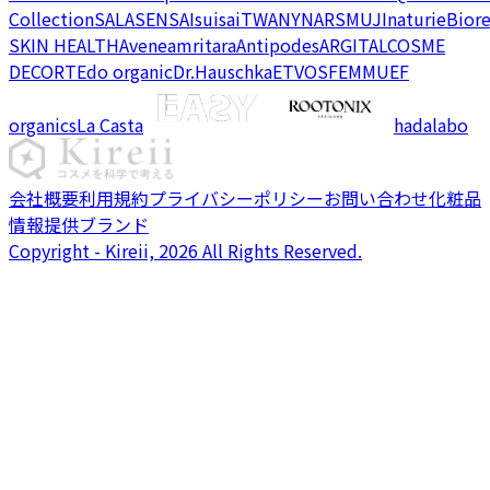
Collection
SALA
SENSAI
suisai
TWANY
NARS
MUJI
naturie
Bior
SKIN HEALTH
Avene
amritara
Antipodes
ARGITAL
COSME
DECORTE
do organic
Dr.Hauschka
ETVOS
FEMMUE
F
organics
La Casta
hadalabo
会社概要
利用規約
プライバシーポリシー
お問い合わせ
化粧品
情報提供ブランド
Copyright - Kireii, 2026 All Rights Reserved.