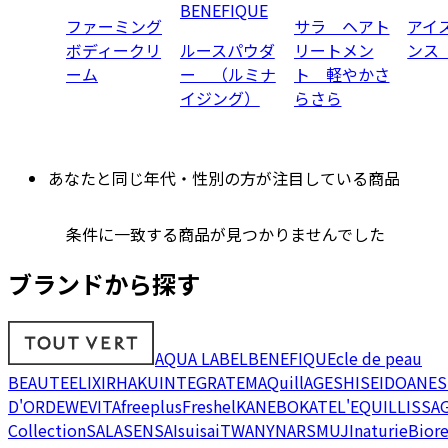
BENEFIQUE
ファーミング
サラ ヘアト
アイ
ボディークリ
ルースパウダ
リートメン
ンス
ーム
ー （ルミナ
ト 軽やかさ
イジング）
らさら
あなたと同じ年代・性別の方が注目している商品
条件に一致する商品が見つかりませんでした
ブランドから探す
AQUA LABEL
BENEFIQUE
cle de peau
BEAUTE
ELIXIR
HAKU
INTEGRATE
MAQuillAGE
SHISEIDO
ANES
D'OR
DEW
EVITA
freeplus
Freshel
KANEBO
KATE
L'EQUIL
LISSA
Collection
SALA
SENSAI
suisai
TWANY
NARS
MUJI
naturie
Bior