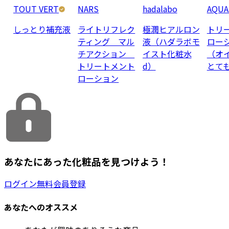
TOUT VERT
NARS
hadalabo
AQUA
しっとり補充液
ライトリフレク
極潤ヒアルロン
トリ
ティング マル
液（ハダラボモ
ロー
チアクション
イスト化粧水
（オ
トリートメント
d）
とて
ローション
あなたにあった化粧品を見つけよう！
ログイン
無料会員登録
あなたへのオススメ