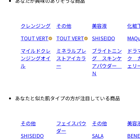
あなたが興味のありそうな商品
クレンジング
その他
美容液
化粧
TOUT VERT
TOUT VERT
SHISEIDO
MAQu
マイルドクレ
ミネラルプレ
ブライトニン
ドラ
ンジングオイ
ストアイカラ
グ スキンケ
ク 
ル
ー
アパウダー
ェリ
Ｎ
あなたと似た肌タイプの方が注目している商品
その他
フェイスパウ
その他
美容
ダー
SHISEIDO
SALA
BENE