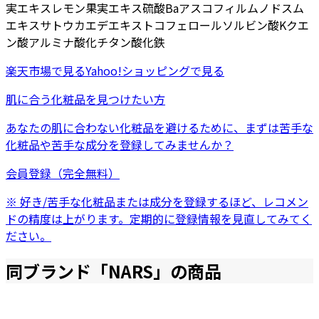
実エキス
レモン果実エキス
硫酸Ba
アスコフィルムノドスム
エキス
サトウカエデエキス
トコフェロール
ソルビン酸K
クエ
ン酸
アルミナ
酸化チタン
酸化鉄
楽天市場
で見る
Yahoo!ショッピング
で見る
肌に合う化粧品を見つけたい方
あなたの肌に合わない化粧品を避けるために、まずは
苦手な
化粧品
や
苦手な成分
を登録してみませんか？
会員登録（完全無料）
※ 好き/苦手な化粧品または成分を登録するほど、レコメン
ドの精度は上がります。定期的に登録情報を見直してみてく
ださい。
同ブランド「
NARS
」の商品