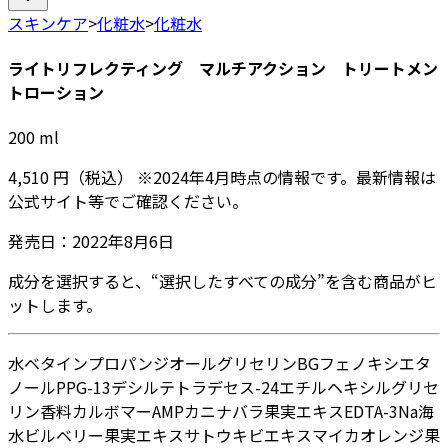
スキンケア
>
化粧水
>
化粧水
ライトリフレクティング マルチアクション トリートメン
トローション
200
ml
4,510
円
（税込）
※
2024年4月
時点の情報です。最新情報は
公式サイト等でご確認ください。
発売日：
2022年8月6日
成分を選択すると、“選択したすべての成分”を含む商品がヒ
ットします。
水
ベタイン
プロパンジオール
グリセリン
BG
フェノキシエタ
ノール
PPG-13デシルテトラデセス-24
エチルヘキシルグリセ
リン
香料
カルボマー
AMP
カニナバラ果実エキス
EDTA-3Na
海
水
ビルベリー果実エキス
サトウキビエキス
マイカ
オレンジ果