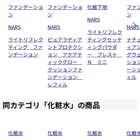
ファンデーショ
ファンデーショ
化粧下地
ファ
ン
ン
ン
NARS
NARS
NARS
NARS
ライトリフレク
ライトリフレク
ピュアラディア
ティングセッテ
ナチ
ティング ファ
ントプロテクシ
ィングパウダ
ィア
ンデーション
ョン アクアテ
ー プレスト
グウ
ィックグロー
Ｎ ミニ
ショ
クッションファ
ーシ
ンデーション
ィル
レフィル
同カテゴリ「
化粧水
」の商品
化粧水
化粧水
化粧水
化粧