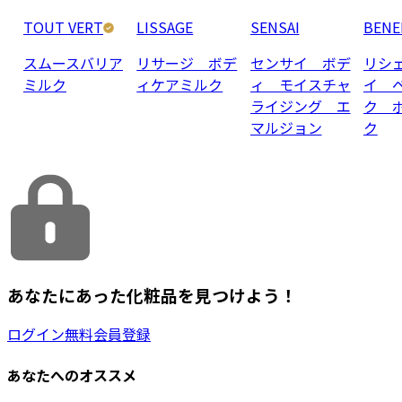
TOUT VERT
LISSAGE
SENSAI
BENE
スムースバリア
リサージ ボデ
センサイ ボデ
リシ
ミルク
ィケアミルク
ィ モイスチャ
イ 
ライジング エ
ク 
マルジョン
ク
あなたにあった化粧品を見つけよう！
ログイン
無料会員登録
あなたへのオススメ