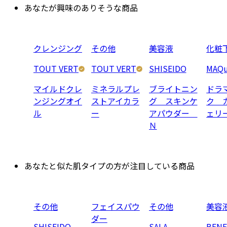
あなたが興味のありそうな商品
クレンジング
その他
美容液
化粧
TOUT VERT
TOUT VERT
SHISEIDO
MAQu
マイルドクレ
ミネラルプレ
ブライトニン
ドラ
ンジングオイ
ストアイカラ
グ スキンケ
ク 
ル
ー
アパウダー
ェリ
Ｎ
あなたと似た肌タイプの方が注目している商品
その他
フェイスパウ
その他
美容
ダー
SHISEIDO
SALA
BENE