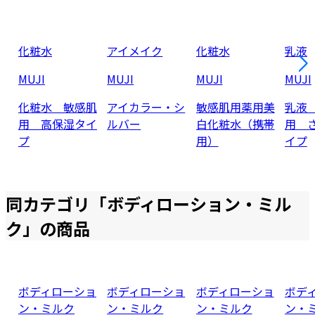
化粧水
アイメイク
化粧水
乳液
MUJI
MUJI
MUJI
MUJI
化粧水 敏感肌
アイカラー・シ
敏感肌用薬用美
乳液
用 高保湿タイ
ルバー
白化粧水（携帯
用 
プ
用）
イプ
同カテゴリ「
ボディローション・ミル
ク
」の商品
ボディローショ
ボディローショ
ボディローショ
ボデ
ン・ミルク
ン・ミルク
ン・ミルク
ン・