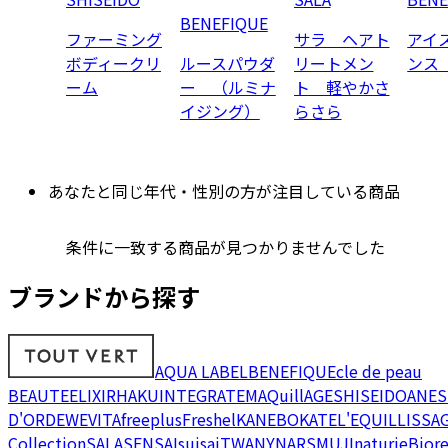
BENEFIQUE
ファーミング
サラ ヘアト
アイ
ボディークリ
ルースパウダ
リートメン
ンス
ーム
ー （ルミナ
ト 軽やかさ
イジング）
らさら
あなたと同じ年代・性別の方が注目している商品
条件に一致する商品が見つかりませんでした
ブランドから探す
AQUA LABEL
BENEFIQUE
cle de peau
BEAUTE
ELIXIR
HAKU
INTEGRATE
MAQuillAGE
SHISEIDO
ANES
D'OR
DEW
EVITA
freeplus
Freshel
KANEBO
KATE
L'EQUIL
LISSA
Collection
SALA
SENSAI
suisai
TWANY
NARS
MUJI
naturie
Bior