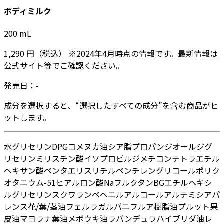
ボディミルク
200
mL
1,290
円
（税込）
※
2024年4月
時点の情報です。最新情報は
公式サイト等でご確認ください。
発売日：
-
成分を選択すると、“選択したすべての成分”を含む商品がヒ
ットします。
水
グリセリン
DPG
コメヌカ油
シア脂
プロパンジオール
ジグ
リセリン
ミリスチン酸イソプロピル
ジメチコン
テトラエチル
ヘキサン酸ペンタエリスリチル
ペンチレングリコール
ポリク
オタニウム-51
ヒアルロン酸Na
フルクタン
BG
エチルヘキシ
ルグリセリン
スクワラン
ベヘニルアルコール
アルテミシアパ
レンス花/葉/茎油
フェルラガルバニフルア樹脂油
プルット果
皮油
マヨラナ葉油
メボウキ油
ラバンデュラハイブリダ油
レ