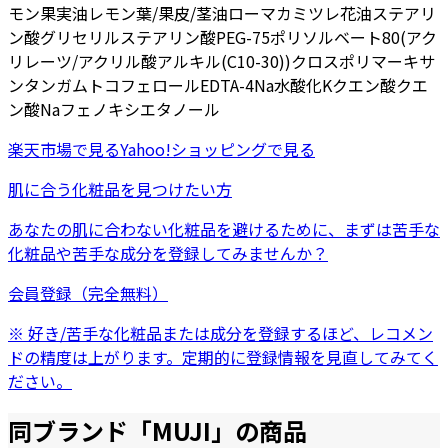
モン果実油
レモン葉/果皮/茎油
ローマカミツレ花油
ステアリ
ン酸グリセリル
ステアリン酸PEG-75
ポリソルベート80
(アク
リレーツ/アクリル酸アルキル(C10-30))クロスポリマー
キサ
ンタンガム
トコフェロール
EDTA-4Na
水酸化K
クエン酸
クエ
ン酸Na
フェノキシエタノール
楽天市場
で見る
Yahoo!ショッピング
で見る
肌に合う化粧品を見つけたい方
あなたの肌に合わない化粧品を避けるために、まずは
苦手な
化粧品
や
苦手な成分
を登録してみませんか？
会員登録（完全無料）
※ 好き/苦手な化粧品または成分を登録するほど、レコメン
ドの精度は上がります。定期的に登録情報を見直してみてく
ださい。
同ブランド「
MUJI
」の商品