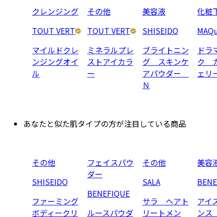
クレンジング
その他
美容液
化粧
TOUT VERT
TOUT VERT
SHISEIDO
MAQu
マイルドクレ
ミネラルプレ
ブライトニン
ドラ
ンジングオイ
ストアイカラ
グ スキンケ
ク 
ル
ー
アパウダー
ェリ
Ｎ
あなたと似た肌タイプの方が注目している商品
その他
フェイスパウ
その他
美容
ダー
SHISEIDO
SALA
BENE
BENEFIQUE
ファーミング
サラ ヘアト
アイ
ボディークリ
ルースパウダ
リートメン
ンス