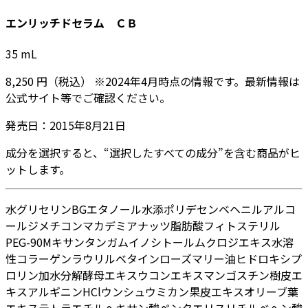
エンリッチドセラム ＣＢ
35
mL
8,250
円
（税込）
※
2024年4月
時点の情報です。最新情報は
公式サイト等でご確認ください。
発売日：
2015年8月21日
成分を選択すると、“選択したすべての成分”を含む商品がヒ
ットします。
水
グリセリン
BG
エタノール
水添ポリデセン
ベヘニルアルコ
ール
ジメチコン
マカデミアナッツ脂肪酸フィトステリル
PEG-90M
キサンタンガム
イノシトール
ムクロジエキス
水溶
性コラーゲン
ラウリルベタイン
ローズマリー油
ヒドロキシプ
ロリン
加水分解酵母エキス
ウコンエキス
マンゴスチン樹皮エ
キス
アルギニンHCl
ウンシュウミカン果皮エキス
オリーブ葉