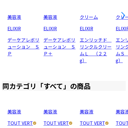
美容液
美容液
クリーム
クリ
ELIXIR
ELIXIR
ELIXIR
ELIXI
デーケアレボリ
デーケアレボリ
エンリッチド
エン
ューション Ｓ
ューション Ｓ
リンクルクリー
リン
Ｐ
Ｐ＋
ムＬ （２２
ムＳ
g）
g）
同カテゴリ「
すべて
」の商品
美容液
美容液
美容液
美容
TOUT VERT
TOUT VERT
TOUT VERT
TOUT