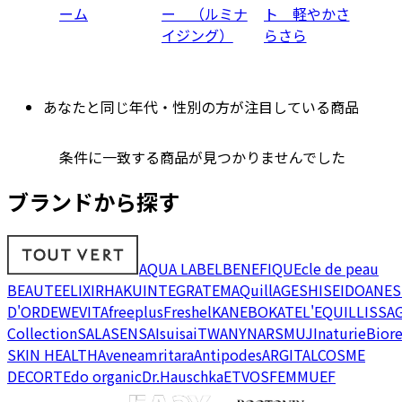
ーム
ー （ルミナ
ト 軽やかさ
イジング）
らさら
あなたと同じ年代・性別の方が注目している商品
条件に一致する商品が見つかりませんでした
ブランドから探す
AQUA LABEL
BENEFIQUE
cle de peau
BEAUTE
ELIXIR
HAKU
INTEGRATE
MAQuillAGE
SHISEIDO
ANES
D'OR
DEW
EVITA
freeplus
Freshel
KANEBO
KATE
L'EQUIL
LISSA
Collection
SALA
SENSAI
suisai
TWANY
NARS
MUJI
naturie
Bior
SKIN HEALTH
Avene
amritara
Antipodes
ARGITAL
COSME
DECORTE
do organic
Dr.Hauschka
ETVOS
FEMMUE
F