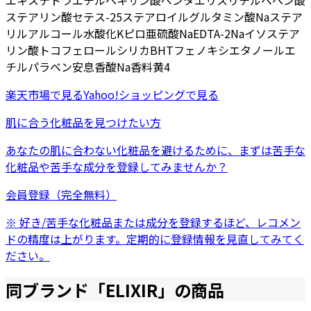
エキス
テトラエチルヘキサン酸ペンタエリスリチル
ベヘン酸
ステアリン酸
セテス-25
ステアロイルグルタミン酸Na
ステア
リルアルコール
水酸化K
ピロ亜硫酸Na
EDTA-2Na
イソステア
リン酸
トコフェロール
シリカ
BHT
フェノキシエタノール
エ
チルパラベン
安息香酸Na
香料
黄4
楽天市場
で見る
Yahoo!ショッピング
で見る
肌に合う化粧品を見つけたい方
あなたの肌に合わない化粧品を避けるために、まずは
苦手な
化粧品
や
苦手な成分
を登録してみませんか？
会員登録（完全無料）
※ 好き/苦手な化粧品または成分を登録するほど、レコメン
ドの精度は上がります。定期的に登録情報を見直してみてく
ださい。
同ブランド「
ELIXIR
」の商品