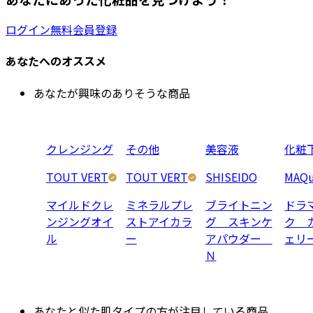
ログイン
無料会員登録
あなたへのオススメ
あなたが興味のありそうな商品
クレンジング
その他
美容液
化粧
TOUT VERT
TOUT VERT
SHISEIDO
MAQu
マイルドクレ
ミネラルプレ
ブライトニン
ドラ
ンジングオイ
ストアイカラ
グ スキンケ
ク 
ル
ー
アパウダー
ェリ
Ｎ
あなたと似た肌タイプの方が注目している商品