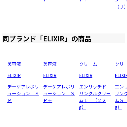
（Ｊ
同ブランド「
ELIXIR
」の商品
美容液
美容液
クリーム
クリ
ELIXIR
ELIXIR
ELIXIR
ELIXI
デーケアレボリ
デーケアレボリ
エンリッチド
エン
ューション Ｓ
ューション Ｓ
リンクルクリー
リン
Ｐ
Ｐ＋
ムＬ （２２
ムＳ
g）
g）