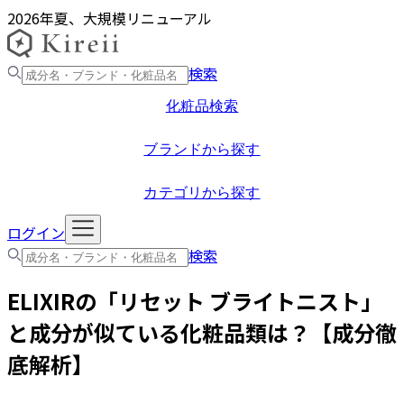
2026年夏、大規模リニューアル
検索
化粧品検索
ブランドから探す
カテゴリから探す
ログイン
検索
ELIXIR
の「
リセット ブライトニスト
」
と成分が似ている化粧品類は？【成分徹
底解析】