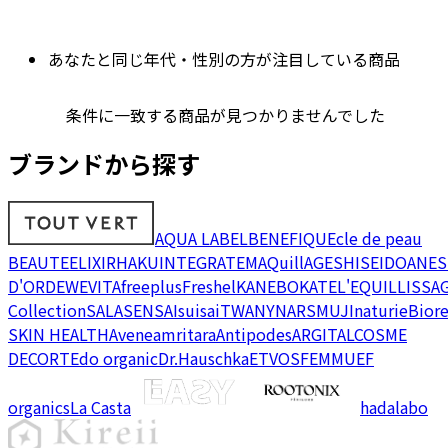
あなたと同じ年代・性別の方が注目している商品
条件に一致する商品が見つかりませんでした
ブランドから探す
AQUA LABEL
BENEFIQUE
cle de peau
BEAUTE
ELIXIR
HAKU
INTEGRATE
MAQuillAGE
SHISEIDO
ANES
D'OR
DEW
EVITA
freeplus
Freshel
KANEBO
KATE
L'EQUIL
LISSA
Collection
SALA
SENSAI
suisai
TWANY
NARS
MUJI
naturie
Bior
SKIN HEALTH
Avene
amritara
Antipodes
ARGITAL
COSME
DECORTE
do organic
Dr.Hauschka
ETVOS
FEMMUE
F
organics
La Casta
hadalabo