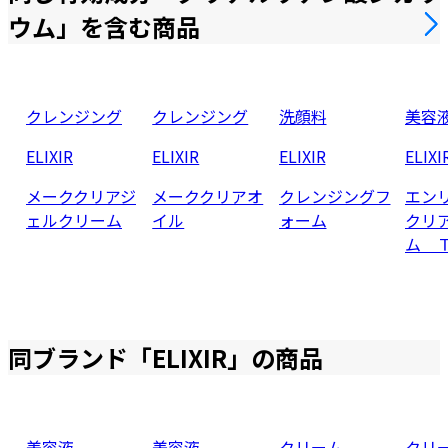
ウム
」を含む商品
クレンジング
クレンジング
洗顔料
美容
ELIXIR
ELIXIR
ELIXIR
ELIXI
メーククリアジ
メーククリアオ
クレンジングフ
エン
ェルクリーム
イル
ォーム
クリ
ム 
同ブランド「
ELIXIR
」の商品
美容液
美容液
クリーム
クリ