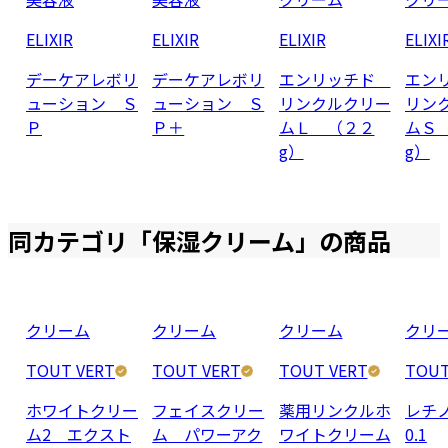
ELIXIR
ELIXIR
ELIXIR
ELIXI
デーケアレボリ
デーケアレボリ
エンリッチド
エン
ューション Ｓ
ューション Ｓ
リンクルクリー
リン
Ｐ
Ｐ＋
ムＬ （２２
ムＳ
g）
g）
同カテゴリ「
保湿クリーム
」の商品
クリーム
クリーム
クリーム
クリ
TOUT VERT
TOUT VERT
TOUT VERT
TOUT
ホワイトクリー
フェイスクリー
薬用リンクルホ
レチ
ム2 エクスト
ム パワーアク
ワイトクリーム
0.1