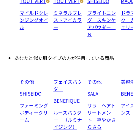
TOUT VERT
TOUT VERT
SHISEIDO
MAQu
マイルドクレ
ミネラルプレ
ブライトニン
ドラ
ンジングオイ
ストアイカラ
グ スキンケ
ク 
ル
ー
アパウダー
ェリ
Ｎ
あなたと似た肌タイプの方が注目している商品
その他
フェイスパウ
その他
美容
ダー
SHISEIDO
SALA
BENE
BENEFIQUE
ファーミング
サラ ヘアト
アイ
ボディークリ
ルースパウダ
リートメン
ンス
ーム
ー （ルミナ
ト 軽やかさ
イジング）
らさら