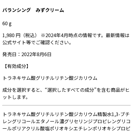
バランシング みずクリーム
60
g
1,980
円
（税込）
※
2024年4月
時点の情報です。最新情報は
公式サイト等でご確認ください。
発売日：
2022年8月6日
【有効成分】
トラネキサム酸
グリチルリチン酸ジカリウム
成分を選択すると、“選択したすべての成分”を含む商品がヒ
ットします。
トラネキサム酸
グリチルリチン酸ジカリウム
精製水
1,3-ブチ
レングリコール
エタノール
濃グリセリン
ジプロピレングリコ
ール
ポリアクリル酸塩
ポリオキシエチレンポリオキシプロピ