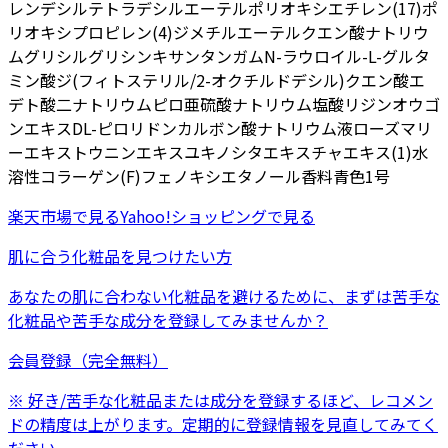
レンデシルテトラデシルエーテル
ポリオキシエチレン(17)ポ
リオキシプロピレン(4)ジメチルエーテル
クエン酸ナトリウ
ム
グリシルグリシン
キサンタンガム
N-ラウロイル-L-グルタ
ミン酸ジ(フィトステリル/2-オクチルドデシル)
クエン酸
エ
デト酸二ナトリウム
ピロ亜硫酸ナトリウム
塩酸リジン
オウゴ
ンエキス
DL-ピロリドンカルボン酸ナトリウム液
ローズマリ
ーエキス
トウニンエキス
ユキノシタエキス
チャエキス(1)
水
溶性コラーゲン(F)
フェノキシエタノール
香料
青色1号
楽天市場
で見る
Yahoo!ショッピング
で見る
肌に合う化粧品を見つけたい方
あなたの肌に合わない化粧品を避けるために、まずは
苦手な
化粧品
や
苦手な成分
を登録してみませんか？
会員登録（完全無料）
※ 好き/苦手な化粧品または成分を登録するほど、レコメン
ドの精度は上がります。定期的に登録情報を見直してみてく