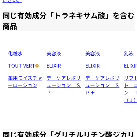
ださい。
同じ有効成分「
トラネキサム酸
」を含む
商品
化粧水
美容液
美容液
乳液
TOUT VERT
ELIXIR
ELIXIR
ELIXI
薬用モイスチャ
デーケアレボリ
デーケアレボリ
リフ
ーローション
ューション Ｓ
ューション Ｓ
ト 
Ｐ
Ｐ＋
ン 
（Ｊ
同じ有効成分「
グリチルリチン酸ジカリ