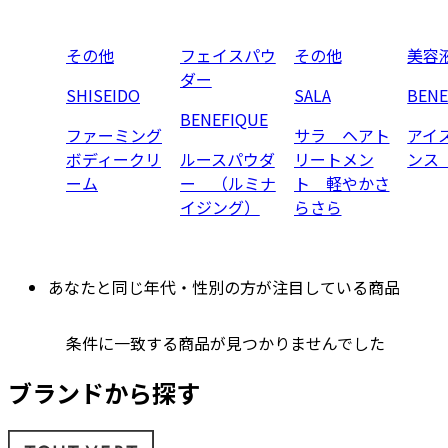
その他
フェイスパウ
その他
美容
ダー
SHISEIDO
SALA
BENE
BENEFIQUE
ファーミング
サラ ヘアト
アイ
ボディークリ
ルースパウダ
リートメン
ンス
ーム
ー （ルミナ
ト 軽やかさ
イジング）
らさら
あなたと同じ年代・性別の方が注目している商品
条件に一致する商品が見つかりませんでした
ブランドから探す