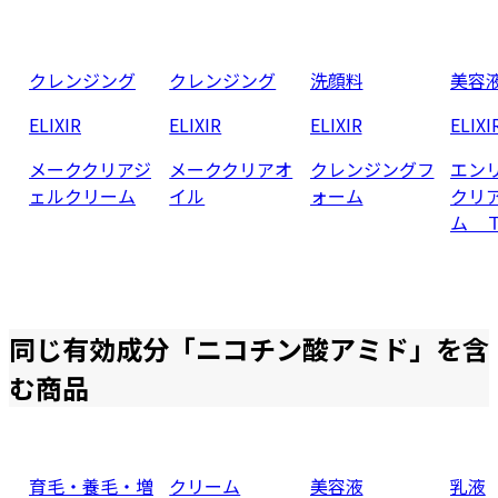
クレンジング
クレンジング
洗顔料
美容
ELIXIR
ELIXIR
ELIXIR
ELIXI
メーククリアジ
メーククリアオ
クレンジングフ
エン
ェルクリーム
イル
ォーム
クリ
ム 
同じ有効成分「
ニコチン酸アミド
」を含
む商品
育毛・養毛・増
クリーム
美容液
乳液