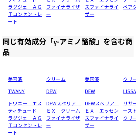
ラグジェ ＡＧ
ファイナライザ
スファイナライ
ペア
Ｔコンセントレ
ー
ザー
ート
同じ有効成分「
γ-アミノ酪酸
」を含む商
品
美容液
クリーム
美容液
クリ
TWANY
DEW
DEW
LISS
トワニー エス
DEWスぺリア
DEWスぺリア
リサ
ティチュード
ＥＸ クリーム
ＥＸ エッセン
ース
ラグジェ ＡＧ
ファイナライザ
スファイナライ
クリ
Ｔコンセントレ
ー
ザー
ート