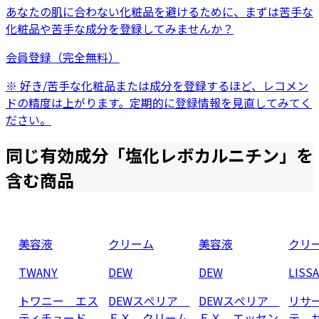
あなたの肌に合わない化粧品を避けるために、まずは
苦手な
化粧品
や
苦手な成分
を登録してみませんか？
会員登録（完全無料）
※ 好き/苦手な化粧品または成分を登録するほど、レコメン
ドの精度は上がります。定期的に登録情報を見直してみてく
ださい。
同じ有効成分「
塩化レボカルニチン
」を
含む商品
美容液
クリーム
美容液
クリ
TWANY
DEW
DEW
LISS
トワニー エス
DEWスぺリア
DEWスぺリア
リサ
ティチュード
ＥＸ クリーム
ＥＸ エッセン
テ 