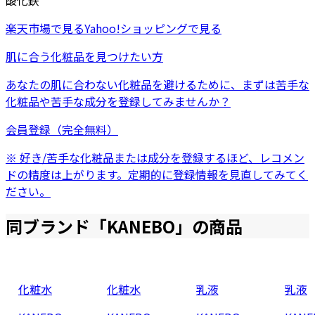
酸化鉄
楽天市場
で見る
Yahoo!ショッピング
で見る
肌に合う化粧品を見つけたい方
あなたの肌に合わない化粧品を避けるために、まずは
苦手な
化粧品
や
苦手な成分
を登録してみませんか？
会員登録（完全無料）
※ 好き/苦手な化粧品または成分を登録するほど、レコメン
ドの精度は上がります。定期的に登録情報を見直してみてく
ださい。
同ブランド「
KANEBO
」の商品
化粧水
化粧水
乳液
乳液