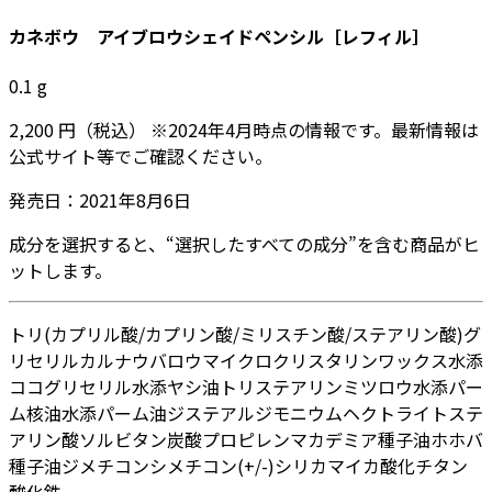
カネボウ アイブロウシェイドペンシル［レフィル］
0.1
g
2,200
円
（税込）
※
2024年4月
時点の情報です。最新情報は
公式サイト等でご確認ください。
発売日：
2021年8月6日
成分を選択すると、“選択したすべての成分”を含む商品がヒ
ットします。
トリ(カプリル酸/カプリン酸/ミリスチン酸/ステアリン酸)グ
リセリル
カルナウバロウ
マイクロクリスタリンワックス
水添
ココグリセリル
水添ヤシ油
トリステアリン
ミツロウ
水添パー
ム核油
水添パーム油
ジステアルジモニウムヘクトライト
ステ
アリン酸ソルビタン
炭酸プロピレン
マカデミア種子油
ホホバ
種子油
ジメチコン
シメチコン
(+/-)シリカ
マイカ
酸化チタン