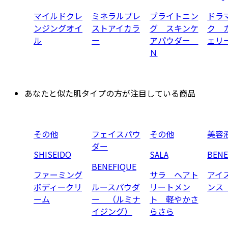
マイルドクレ
ミネラルプレ
ブライトニン
ドラ
ンジングオイ
ストアイカラ
グ スキンケ
ク 
ル
ー
アパウダー
ェリ
Ｎ
あなたと似た肌タイプの方が注目している商品
その他
フェイスパウ
その他
美容
ダー
SHISEIDO
SALA
BENE
BENEFIQUE
ファーミング
サラ ヘアト
アイ
ボディークリ
ルースパウダ
リートメン
ンス
ーム
ー （ルミナ
ト 軽やかさ
イジング）
らさら