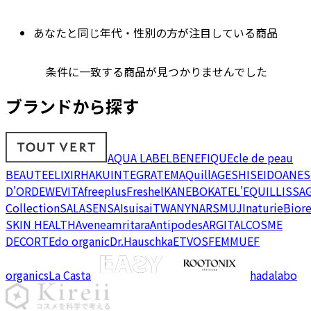
あなたと同じ年代・性別の方が注目している商品
条件に一致する商品が見つかりませんでした
ブランドから探す
AQUA LABEL
BENEFIQUE
cle de peau
BEAUTE
ELIXIR
HAKU
INTEGRATE
MAQuillAGE
SHISEIDO
ANES
D'OR
DEW
EVITA
freeplus
Freshel
KANEBO
KATE
L'EQUIL
LISSA
Collection
SALA
SENSAI
suisai
TWANY
NARS
MUJI
naturie
Bior
SKIN HEALTH
Avene
amritara
Antipodes
ARGITAL
COSME
DECORTE
do organic
Dr.Hauschka
ETVOS
FEMMUE
F
organics
La Casta
hadalabo