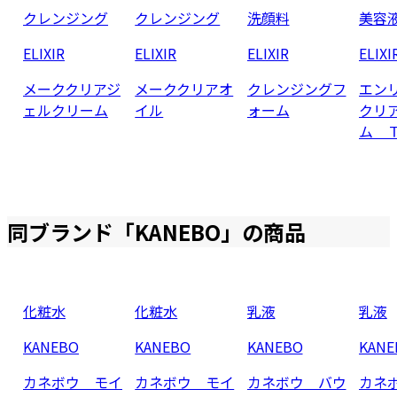
クレンジング
クレンジング
洗顔料
美容
ELIXIR
ELIXIR
ELIXIR
ELIXI
メーククリアジ
メーククリアオ
クレンジングフ
エン
ェルクリーム
イル
ォーム
クリ
ム 
同ブランド「
KANEBO
」の商品
化粧水
化粧水
乳液
乳液
KANEBO
KANEBO
KANEBO
KANE
カネボウ モイ
カネボウ モイ
カネボウ バウ
カネ