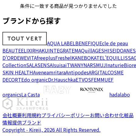
条件に一致する商品が見つかりませんでした
ブランドから探す
AQUA LABEL
BENEFIQUE
cle de peau
BEAUTE
ELIXIR
HAKU
INTEGRATE
MAQuillAGE
SHISEIDO
ANES
D'OR
DEW
EVITA
freeplus
Freshel
KANEBO
KATE
L'EQUIL
LISSA
Collection
SALA
SENSAI
suisai
TWANY
NARS
MUJI
naturie
Bior
SKIN HEALTH
Avene
amritara
Antipodes
ARGITAL
COSME
DECORTE
do organic
Dr.Hauschka
ETVOS
FEMMUE
F
organics
La Casta
hadalabo
会社概要
利用規約
プライバシーポリシー
お問い合わせ
化粧品
情報提供ブランド
Copyright - Kireii, 2026 All Rights Reserved.