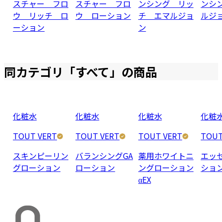
スチャー フロ
スチャー フロ
ンシング リッ
ンシ
ウ リッチ ロ
ウ ローション
チ エマルジョ
ルジ
ーション
ン
同カテゴリ「
すべて
」の商品
化粧水
化粧水
化粧水
化粧
TOUT VERT
TOUT VERT
TOUT VERT
TOUT
スキンピーリン
バランシングGA
薬用ホワイトニ
エッ
グローション
ローション
ングローション
ショ
αEX