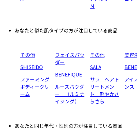
Ｎ
あなたと似た肌タイプの方が注目している商品
その他
フェイスパウ
その他
美容
ダー
SHISEIDO
SALA
BENE
BENEFIQUE
ファーミング
サラ ヘアト
アイ
ボディークリ
ルースパウダ
リートメン
ンス
ーム
ー （ルミナ
ト 軽やかさ
イジング）
らさら
あなたと同じ年代・性別の方が注目している商品