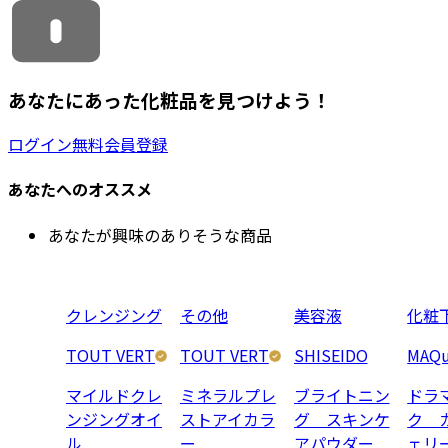
あなたにあった化粧品を見つけよう！
ログイン
無料会員登録
あなたへのオススメ
あなたが興味のありそうな商品
クレンジング
その他
美容液
化粧
TOUT VERT
TOUT VERT
SHISEIDO
MAQu
マイルドクレ
ミネラルプレ
ブライトニン
ドラ
ンジングオイ
ストアイカラ
グ スキンケ
ク 
ル
ー
アパウダー
ェリ