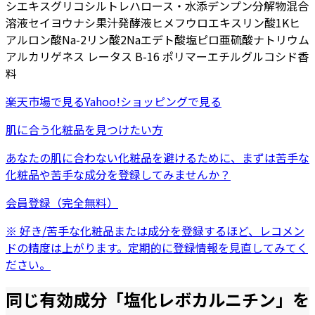
シエキス
グリコシルトレハロース・水添デンプン分解物混合
溶液
セイヨウナシ果汁発酵液
ヒメフウロエキス
リン酸1K
ヒ
アルロン酸Na-2
リン酸2Na
エデト酸塩
ピロ亜硫酸ナトリウム
アルカリゲネス レータス B-16 ポリマー
エチルグルコシド
香
料
楽天市場
で見る
Yahoo!ショッピング
で見る
肌に合う化粧品を見つけたい方
あなたの肌に合わない化粧品を避けるために、まずは
苦手な
化粧品
や
苦手な成分
を登録してみませんか？
会員登録（完全無料）
※ 好き/苦手な化粧品または成分を登録するほど、レコメン
ドの精度は上がります。定期的に登録情報を見直してみてく
ださい。
同じ有効成分「
塩化レボカルニチン
」を