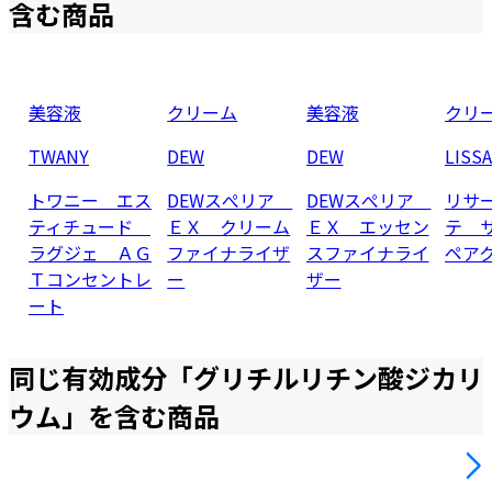
含む商品
美容液
クリーム
美容液
クリ
TWANY
DEW
DEW
LISS
トワニー エス
DEWスぺリア
DEWスぺリア
リサ
ティチュード
ＥＸ クリーム
ＥＸ エッセン
テ 
ラグジェ ＡＧ
ファイナライザ
スファイナライ
ペア
Ｔコンセントレ
ー
ザー
ート
同じ有効成分「
グリチルリチン酸ジカリ
ウム
」を含む商品