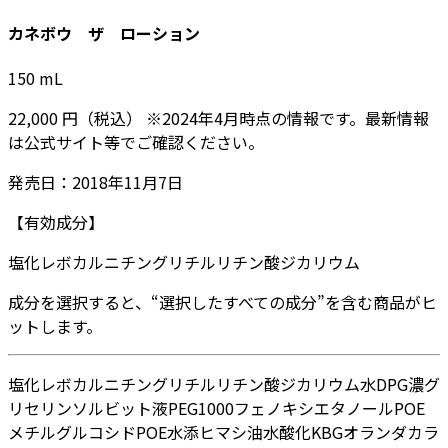
カネボウ ザ ローション
150
mL
22,000
円
（税込）
※
2024年4月
時点の情報です。最新情報
は公式サイト等でご確認ください。
発売日：
2018年11月7日
【有効成分】
塩化レボカルニチン
グリチルリチン酸ジカリウム
成分を選択すると、“選択したすべての成分”を含む商品がヒ
ットします。
塩化レボカルニチン
グリチルリチン酸ジカリウム
水
DPG
濃グ
リセリン
ソルビット液
PEG1000
フェノキシエタノール
POE
メチルグルコシド
POE水添ヒマシ油
水酸化K
BG
オランダカラ