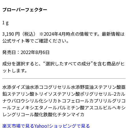
ブローパーフェクター
1
g
3,190
円
（税込）
※
2024年4月
時点の情報です。最新情報は
公式サイト等でご確認ください。
発売日：
2022年8月6日
成分を選択すると、“選択したすべての成分”を含む商品がヒ
ットします。
水添ダイズ油
水添ココグリセリル
水添野菜油
ステアリン酸亜
鉛
ステアリン酸
トリイソステアリン酸ポリグリセリル-2
カル
ナウバロウ
シリル化シリカ
トコフェロール
カプリリルグリコ
ール
フェノキシエタノール
パルミチン酸アスコルビル
ヘキシ
レングリコール
酸化鉄
酸化チタン
マイカ
楽天市場
で見る
Yahoo!ショッピング
で見る