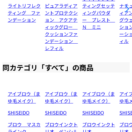
ライトリフレク
ピュアラディア
ティングセッテ
ナチ
ティング ファ
ントプロテクシ
ィングパウダ
ィア
ンデーション
ョン アクアテ
ー プレスト
グウ
ィックグロー
Ｎ ミニ
ショ
クッションファ
ーシ
ンデーション
ィル
レフィル
同カテゴリ「
すべて
」の商品
アイブロウ（ま
アイブロウ（ま
アイブロウ（ま
アイ
ゆ毛メイク）
ゆ毛メイク）
ゆ毛メイク）
ゆ毛
SHISEIDO
SHISEIDO
SHISEIDO
SHIS
ブロウ マスカ
ブロウインクト
ブロウインクト
ブロ
ラインク
リオ ペンシル
リオ
リオ