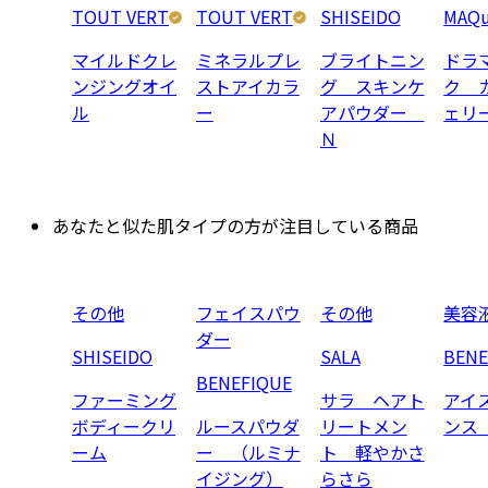
TOUT VERT
TOUT VERT
SHISEIDO
MAQu
マイルドクレ
ミネラルプレ
ブライトニン
ドラ
ンジングオイ
ストアイカラ
グ スキンケ
ク 
ル
ー
アパウダー
ェリ
Ｎ
あなたと似た肌タイプの方が注目している商品
その他
フェイスパウ
その他
美容
ダー
SHISEIDO
SALA
BENE
BENEFIQUE
ファーミング
サラ ヘアト
アイ
ボディークリ
ルースパウダ
リートメン
ンス
ーム
ー （ルミナ
ト 軽やかさ
イジング）
らさら