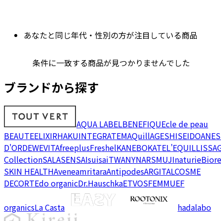
あなたと同じ年代・性別の方が注目している商品
条件に一致する商品が見つかりませんでした
ブランドから探す
AQUA LABEL
BENEFIQUE
cle de peau
BEAUTE
ELIXIR
HAKU
INTEGRATE
MAQuillAGE
SHISEIDO
ANES
D'OR
DEW
EVITA
freeplus
Freshel
KANEBO
KATE
L'EQUIL
LISSA
Collection
SALA
SENSAI
suisai
TWANY
NARS
MUJI
naturie
Bior
SKIN HEALTH
Avene
amritara
Antipodes
ARGITAL
COSME
DECORTE
do organic
Dr.Hauschka
ETVOS
FEMMUE
F
organics
La Casta
hadalabo