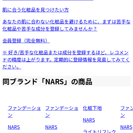
肌に合う化粧品を見つけたい方
あなたの肌に合わない化粧品を避けるために、まずは
苦手な
化粧品
や
苦手な成分
を登録してみませんか？
会員登録（完全無料）
※ 好き/苦手な化粧品または成分を登録するほど、レコメン
ドの精度は上がります。定期的に登録情報を見直してみてく
ださい。
同ブランド「
NARS
」の商品
ファンデーショ
ファンデーショ
化粧下地
ファ
ン
ン
ン
NARS
NARS
NARS
NARS
ライトリフレク