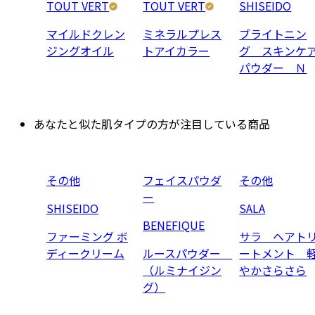
TOUT VERT
TOUT VERT
SHISEIDO
マイルドクレン
ミネラルプレス
ブライトニン
ジングオイル
トアイカラー
グ スキンケ
パウダー Ｎ
あなたと似た肌タイプの方が注目している商品
その他
フェイスパウダ
その他
ー
SHISEIDO
SALA
BENEFIQUE
ファーミング ボ
サラ ヘアト
ディークリーム
ルースパウダー
ートメント 
（ルミナイジン
やかさらさら
グ）