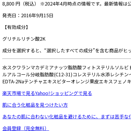
8,800
円
（税込）
※
2024年4月
時点の情報です。最新情報は
発売日：
2016年9月15日
【有効成分】
グリチルリチン酸2K
成分を選択すると、“選択したすべての成分”を含む商品がヒ
水
スクワラン
マカデミアナッツ脂肪酸フィトステリル
ソルビ
ルアルコール
分岐脂肪酸(C12-31)コレステリル
水添レシチン
EDTA-2Na
テンチャエキス
ビターオレンジ果皮エキス
フェノ
楽天市場
で見る
Yahoo!ショッピング
で見る
肌に合う化粧品を見つけたい方
あなたの肌に合わない化粧品を避けるために、まずは
苦手な
会員登録（完全無料）