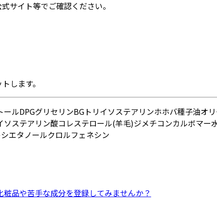
公式サイト等でご確認ください。
ットします。
トール
DPG
グリセリン
BG
トリイソステアリン
ホホバ種子油
オリ
イソステアリン酸
コレステロール(羊毛)
ジメチコン
カルボマー
キシエタノール
クロルフェネシン
化粧品
や
苦手な成分
を登録してみませんか？