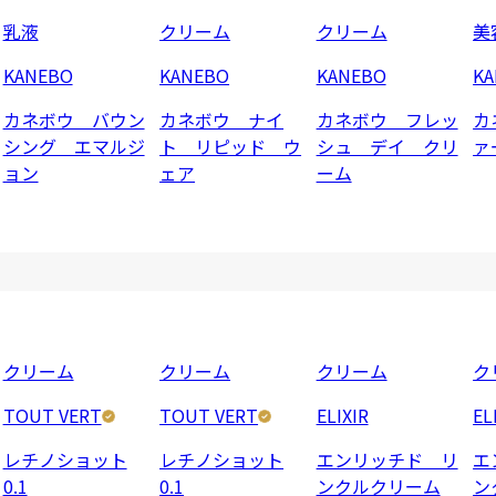
乳液
クリーム
クリーム
美
KANEBO
KANEBO
KANEBO
K
カネボウ バウン
カネボウ ナイ
カネボウ フレッ
カ
シング エマルジ
ト リピッド ウ
シュ デイ クリ
ァ
ョン
ェア
ーム
クリーム
クリーム
クリーム
ク
TOUT VERT
TOUT VERT
ELIXIR
EL
レチノショット
レチノショット
エンリッチド リ
エ
0.1
0.1
ンクルクリーム
ン