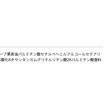
ーブ果実油
パルミチン酸セチル
ベヘニルアルコール
セテアリ
水酸化K
キサンタンガム
グリチルリチン酸2K
パルミチン酸
香料