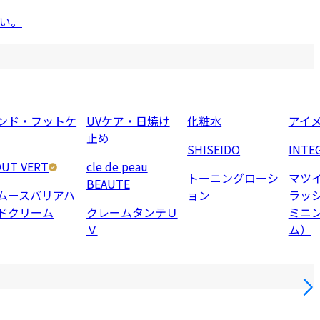
い。
ンド・フットケ
UVケア・日焼け
化粧水
アイ
止め
SHISEIDO
INTE
UT VERT
cle de peau
トーニングローシ
マツ
BEAUTE
ムースバリアハ
ョン
ラッ
ドクリーム
クレームタンテＵ
ミニ
Ｖ
ム）