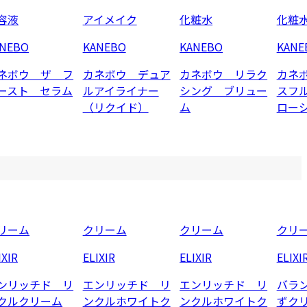
容液
アイメイク
化粧水
化粧
ANEBO
KANEBO
KANEBO
KANE
ネボウ ザ フ
カネボウ デュア
カネボウ リラク
カネ
ースト セラム
ルアイライナー
シング ブリュー
スフ
（リクイド）
ム
ロー
リーム
クリーム
クリーム
クリ
IXIR
ELIXIR
ELIXIR
ELIXI
ンリッチド リ
エンリッチド リ
エンリッチド リ
バラ
クルクリーム
ンクルホワイトク
ンクルホワイトク
ずク