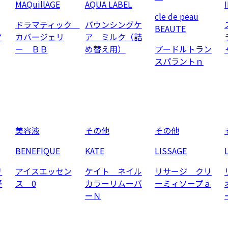
MAQuillAGE
AQUA LABEL
cle de peau
ドラマティック
バウンシングケ
BEAUTE
ア
カバージェリ
ア ミルク（詰
ー ＢＢ
め替え用）
プードルトラン
スパラントｎ
美容液
その他
その他
BENEFIQUE
KATE
LISSAGE
リ
アイスエッセン
ケイト ネイル
リサージ クリ
軽
ス 0
カラーリムーバ
ーミィソープａ
ーＮ