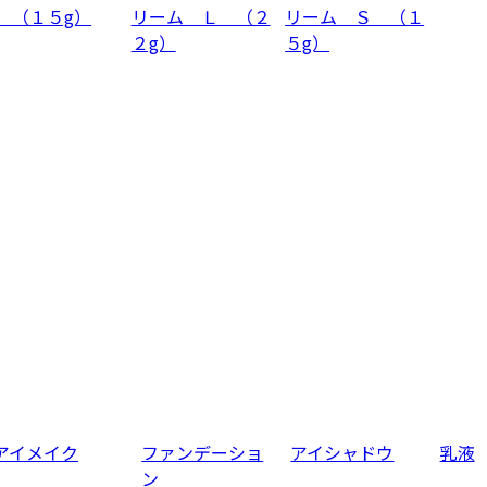
 （１５g）
リーム Ｌ （２
リーム Ｓ （１
２g）
５g）
アイメイク
ファンデーショ
アイシャドウ
乳液
ン