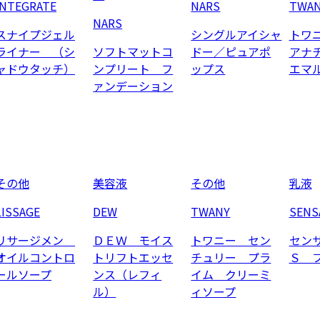
INTEGRATE
NARS
TWA
NARS
スナイプジェル
シングルアイシャ
トワ
ライナー （シ
ソフトマットコ
ドー／ピュアポ
アナ
ャドウタッチ）
ンプリート フ
ップス
エマ
ァンデーション
その他
美容液
その他
乳液
LISSAGE
DEW
TWANY
SENS
リサージメン
ＤＥＷ モイス
トワニー セン
セン
オイルコントロ
トリフトエッセ
チュリー プラ
Ｓ 
ールソープ
ンス（レフィ
イム クリーミ
ル）
ィソープ