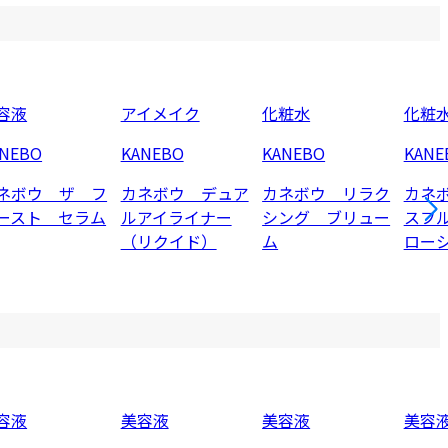
容液
アイメイク
化粧水
化粧
ANEBO
KANEBO
KANEBO
KANE
ネボウ ザ フ
カネボウ デュア
カネボウ リラク
カネ
ースト セラム
ルアイライナー
シング ブリュー
スフ
（リクイド）
ム
ロー
容液
美容液
美容液
美容