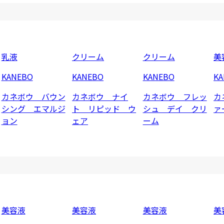
乳液
クリーム
クリーム
美
KANEBO
KANEBO
KANEBO
K
カネボウ バウン
カネボウ ナイ
カネボウ フレッ
カ
シング エマルジ
ト リピッド ウ
シュ デイ クリ
ァ
ョン
ェア
ーム
美容液
美容液
美容液
美