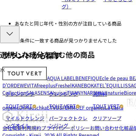
グ）
あなたと同じ年代・性別の方が注目している商品
条件に一致する商品が見つかりませんでした
選択した成分を
含む
他の商品
ブランドから探す
水
AQUA LABEL
BENEFIQUE
cle de peau B
D'OR
DEW
EVITA
freeplus
Freshel
KANEBO
KATE
L'EQUIL
LISSA
Collection
SALA
SENSAI
suisai
TWANY
NARS
MUJI
naturie
Bior
クレンジング
クレンジング
洗顔料
TOUT VERT
TOUT VERT
TOUT VERT
organic
Dr.Hauschka
ETVOS
FEMMUE
F organics
La Casta
マイルドクレンジ
パーフェクトクレ
クリアソープ
ングオイル
ンジング
会社概要
利用規約
プライバシーポリシー
お問い合わせ
化粧品
Copyright - Kireii, 2026 All Rights Reserved.