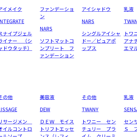
アイメイク
ファンデーショ
アイシャドウ
乳液
ン
INTEGRATE
NARS
TWA
NARS
スナイプジェル
シングルアイシャ
トワ
ライナー （シ
ソフトマットコ
ドー／ピュアポ
アナ
ャドウタッチ）
ンプリート フ
ップス
エマ
ァンデーション
その他
美容液
その他
乳液
LISSAGE
DEW
TWANY
SENS
リサージメン
ＤＥＷ モイス
トワニー セン
セン
オイルコントロ
トリフトエッセ
チュリー プラ
Ｓ 
ールソープ
ンス（レフィ
イム クリーミ