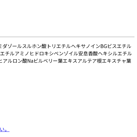
ミダゾールスルホン酸
トリエチルヘキサノイン
BG
ビスエチル
エチルアミノヒドロキシベンゾイル安息香酸ヘキシル
エチル
ヒアルロン酸Na
ビルベリー葉エキス
アルテア根エキス
チャ葉
い。