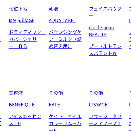
化粧下地
乳液
フェイスパウダ
ー
MAQuillAGE
AQUA LABEL
cle de peau
ドラマティック
バウンシングケ
BEAUTE
ア
カバージェリ
ア ミルク（詰
ー ＢＢ
め替え用）
プードルトラン
スパラントｎ
美容液
その他
その他
BENEFIQUE
KATE
LISSAGE
リ
アイスエッセン
ケイト ネイル
リサージ クリ
軽
ス 0
カラーリムーバ
ーミィソープａ
ーＮ