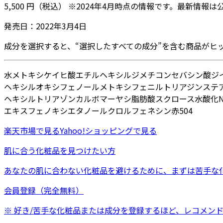
5,500
円
（税込）
※
2024年4月
時点の情報です。最新情報は
発売日：
2022年3月4日
成分を選択すると、“選択したすべての成分”を含む商品がヒ
水
メトキシケイヒ酸エチルヘキシル
ジメチコン
セバシン酸ジ
ヘキシルオキシフェノールメトキシフェニルトリアジン
ステ
ヘキシルトリアゾン
カルボマー
ヤシ脂肪酸スクロース
水酸化N
エキス
フェノキシエタノール
クロルフェネシン
赤504
楽天市場
で見る
Yahoo!ショッピング
で見る
肌に合う化粧品を見つけたい方
あなたの肌に合わない化粧品を避けるために、まずは
苦手な
会員登録（完全無料）
※ 好き/苦手な化粧品または成分を登録するほど、レコメン