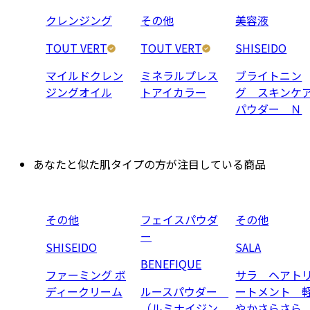
クレンジング
その他
美容液
TOUT VERT
TOUT VERT
SHISEIDO
マイルドクレン
ミネラルプレス
ブライトニン
ジングオイル
トアイカラー
グ スキンケ
パウダー Ｎ
あなたと似た肌タイプの方が注目している商品
その他
フェイスパウダ
その他
ー
SHISEIDO
SALA
BENEFIQUE
ファーミング ボ
サラ ヘアト
ディークリーム
ルースパウダー
ートメント 
（ルミナイジン
やかさらさら