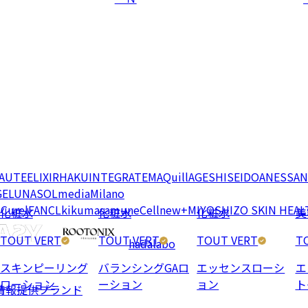
EAUTE
ELIXIR
HAKU
INTEGRATE
MAQuillAGE
SHISEIDO
ANESSA
N
GE
LUNASOL
media
Milano
e
Curel
FANCL
kikumasamune
Cellnew+
MIYOSHI
ZO SKIN HEAL
化粧水
化粧水
化粧水
美
TOUT VERT
TOUT VERT
TOUT VERT
T
hadalabo
スキンピーリング
バランシングGAロ
エッセンスローシ
エ
ローション
ーション
ョン
ト
情報提供ブランド