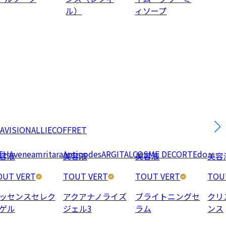
ル）
ィソープ
AVISION
ALLIE
COFFRET
TH
Avene
amritara
Antipodes
ARGITAL
COSME DECORTE
do
容液
美容液
美容液
美容
OUT VERT
TOUT VERT
TOUT VERT
TOU
ッセンスセレク
アクアナノライズ
ブライトニングセ
クリ
ゲル
ジェル3
ラム
ンス