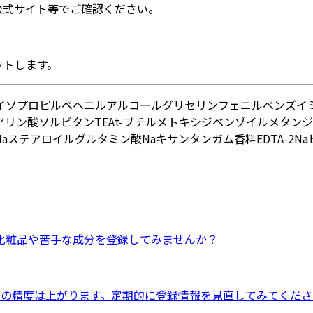
公式サイト等でご確認ください。
ットします。
イソプロピル
ベヘニルアルコール
グリセリン
フェニルベンズイ
アリン酸ソルビタン
TEA
t-ブチルメトキシジベンゾイルメタン
ジ
a
ステアロイルグルタミン酸Na
キサンタンガム
香料
EDTA-2Na
化粧品
や
苦手な成分
を登録してみませんか？
ドの精度は上がります。定期的に登録情報を見直してみてくださ