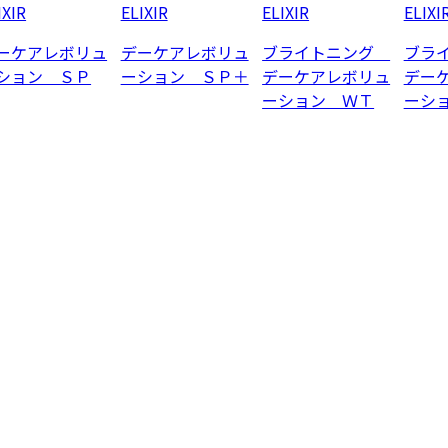
IXIR
ELIXIR
ELIXIR
ELIXI
ーケアレボリュ
デーケアレボリュ
ブライトニング
ブラ
ション ＳＰ
ーション ＳＰ＋
デーケアレボリュ
デー
ーション ＷＴ
ーシ