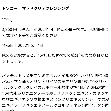
トワニー マッドクリアクレンジング
120
g
3,850
円
（税込）
※
2024年4月
時点の情報です。最新情報は
公式サイト等でご確認ください。
発売日：
2022年5月7日
成分を選択すると、“選択したすべての成分”を含む商品がヒ
ットします。
水
メチルトリメチコン
ミネラルオイル
BG
グリセリン
PEG-40
水添ヒマシ油
カオリン
トリイソステアリン酸PEG-20グリセ
リル
タナクラクレイ
カルボマー
水酸化K
香料
EDTA-2Na
水酸
化Al
含水シリカ
エタノール
炭
ヒメノボタンエキス
アカヤジオ
ウ根エキス
カンゾウ根エキス
センブリエキス
サンショウ果皮
エキス
フェノキシエタノール
クロルフェネシン
酸化チタン
酸