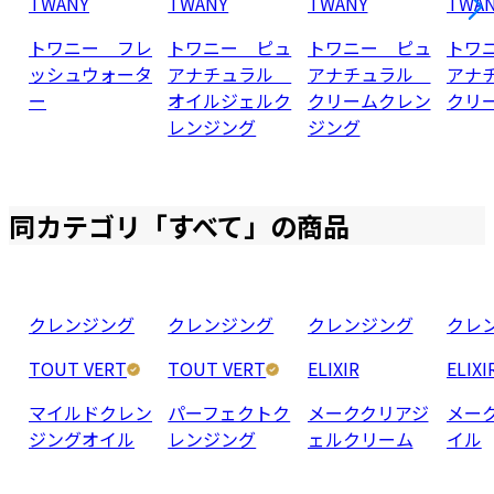
TWANY
TWANY
TWANY
TWA
トワニー フレ
トワニー ピュ
トワニー ピュ
トワ
ッシュウォータ
アナチュラル
アナチュラル
アナ
ー
オイルジェルク
クリームクレン
クリ
レンジング
ジング
同カテゴリ「
すべて
」の商品
クレンジング
クレンジング
クレンジング
クレ
TOUT VERT
TOUT VERT
ELIXIR
ELIXI
マイルドクレン
パーフェクトク
メーククリアジ
メー
ジングオイル
レンジング
ェルクリーム
イル