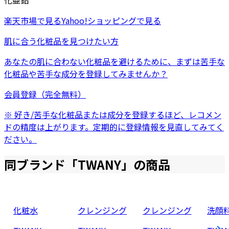
化亜鉛
楽天市場
で見る
Yahoo!ショッピング
で見る
肌に合う化粧品を見つけたい方
あなたの肌に合わない化粧品を避けるために、まずは
苦手な
化粧品
や
苦手な成分
を登録してみませんか？
会員登録（完全無料）
※ 好き/苦手な化粧品または成分を登録するほど、レコメン
ドの精度は上がります。定期的に登録情報を見直してみてく
ださい。
同ブランド「
TWANY
」の商品
化粧水
クレンジング
クレンジング
洗顔