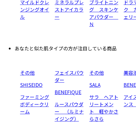
マイルドクレ
ミネラルプレ
ブライトニン
ドラ
ンジングオイ
ストアイカラ
グ スキンケ
ク 
ル
ー
アパウダー
ェリ
Ｎ
あなたと似た肌タイプの方が注目している商品
その他
フェイスパウ
その他
美容
ダー
SHISEIDO
SALA
BENE
BENEFIQUE
ファーミング
サラ ヘアト
アイ
ボディークリ
ルースパウダ
リートメン
ンス
ーム
ー （ルミナ
ト 軽やかさ
イジング）
らさら