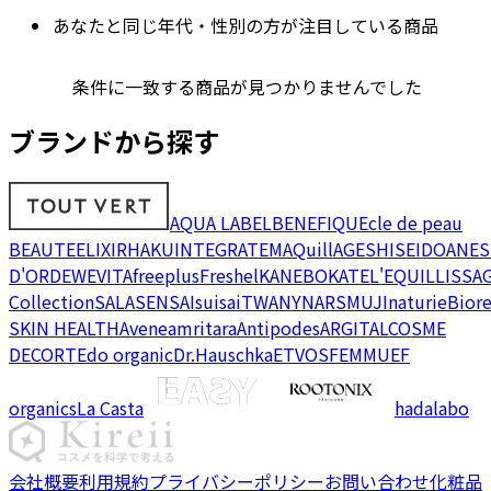
あなたと同じ年代・性別の方が注目している商品
条件に一致する商品が見つかりませんでした
ブランドから探す
AQUA LABEL
BENEFIQUE
cle de peau
BEAUTE
ELIXIR
HAKU
INTEGRATE
MAQuillAGE
SHISEIDO
ANES
D'OR
DEW
EVITA
freeplus
Freshel
KANEBO
KATE
L'EQUIL
LISSA
Collection
SALA
SENSAI
suisai
TWANY
NARS
MUJI
naturie
Bior
SKIN HEALTH
Avene
amritara
Antipodes
ARGITAL
COSME
DECORTE
do organic
Dr.Hauschka
ETVOS
FEMMUE
F
organics
La Casta
hadalabo
会社概要
利用規約
プライバシーポリシー
お問い合わせ
化粧品