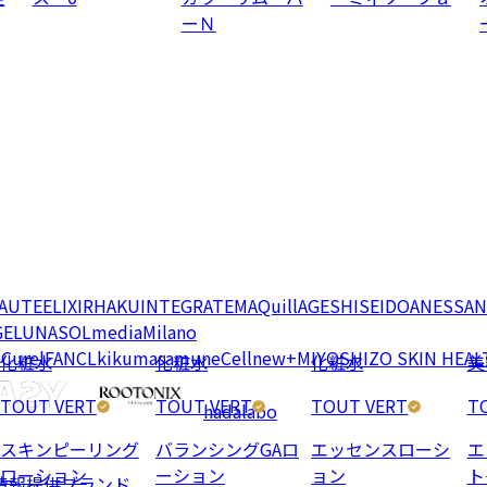
ーＮ
EAUTE
ELIXIR
HAKU
INTEGRATE
MAQuillAGE
SHISEIDO
ANESSA
N
GE
LUNASOL
media
Milano
e
Curel
FANCL
kikumasamune
Cellnew+
MIYOSHI
ZO SKIN HEAL
化粧水
化粧水
化粧水
美
TOUT VERT
TOUT VERT
TOUT VERT
T
hadalabo
スキンピーリング
バランシングGAロ
エッセンスローシ
エ
ローション
ーション
ョン
ト
情報提供ブランド