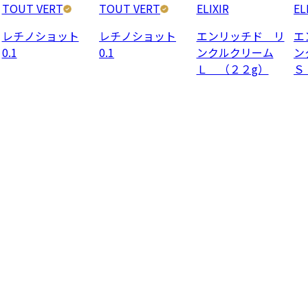
TOUT VERT
TOUT VERT
ELIXIR
EL
レチノショット
レチノショット
エンリッチド リ
エ
0.1
0.1
ンクルクリーム
ン
Ｌ （２２g）
Ｓ