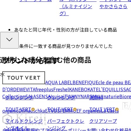
（ルミナイジン
やかさらさら
グ）
あなたと同じ年代・性別の方が注目している商品
条件に一致する商品が見つかりませんでした
選択した成分を
含む
他の商品
ブランドから探す
水
AQUA LABEL
BENEFIQUE
cle de peau B
D'OR
DEW
EVITA
freeplus
Freshel
KANEBO
KATE
L'EQUIL
LISSA
Collection
SALA
SENSAI
suisai
TWANY
NARS
MUJI
naturie
Bior
クレンジング
クレンジング
洗顔料
TOUT VERT
TOUT VERT
TOUT VERT
organic
Dr.Hauschka
ETVOS
FEMMUE
F organics
La Casta
マイルドクレンジ
パーフェクトクレ
クリアソープ
ングオイル
ンジング
会社概要
利用規約
プライバシーポリシー
お問い合わせ
化粧品