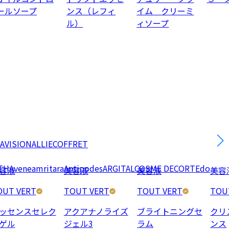
ールソープ
ンス（レフィ
イム クリーミ
ル）
ィソープ
AVISION
ALLIE
COFFRET
TH
Avene
amritara
Antipodes
ARGITAL
COSME DECORTE
do
容液
美容液
美容液
美容
OUT VERT
TOUT VERT
TOUT VERT
TOU
ッセンスセレク
アクアナノライズ
ブライトニングセ
クリ
ゲル
ジェル3
ラム
ンス