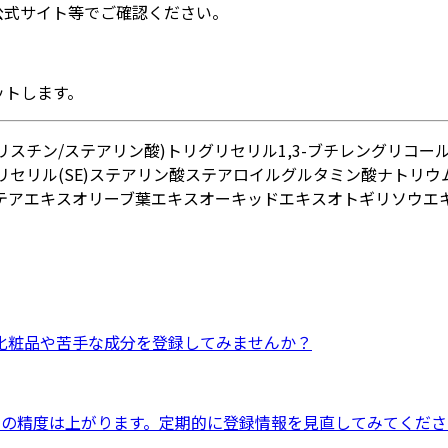
公式サイト等でご確認ください。
ットします。
ミリスチン/ステアリン酸)トリグリセリル
1,3-ブチレングリコー
セリル(SE)
ステアリン酸
ステアロイルグルタミン酸ナトリウ
テアエキス
オリーブ葉エキス
オーキッドエキス
オトギリソウエ
化粧品
や
苦手な成分
を登録してみませんか？
ドの精度は上がります。定期的に登録情報を見直してみてくださ