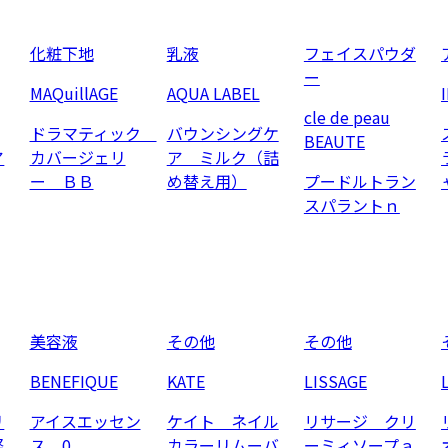
化粧下地
乳液
フェイスパウダ
ー
MAQuillAGE
AQUA LABEL
cle de peau
ドラマティック
バウンシングケ
BEAUTE
ア
カバージェリ
ア ミルク（詰
ー ＢＢ
め替え用）
プードルトラン
スパラントｎ
美容液
その他
その他
BENEFIQUE
KATE
LISSAGE
リ
アイスエッセン
ケイト ネイル
リサージ クリ
軽
ス 0
カラーリムーバ
ーミィソープａ