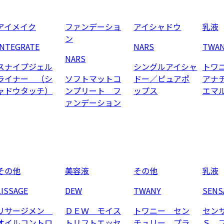
アイメイク
ファンデーショ
アイシャドウ
乳液
ン
INTEGRATE
NARS
TWA
NARS
スナイプジェル
シングルアイシャ
トワ
ライナー （シ
ソフトマットコ
ドー／ピュアポ
アナ
ャドウタッチ）
ンプリート フ
ップス
エマ
ァンデーション
その他
美容液
その他
乳液
LISSAGE
DEW
TWANY
SENS
リサージメン
ＤＥＷ モイス
トワニー セン
セン
オイルコントロ
トリフトエッセ
チュリー プラ
Ｓ 