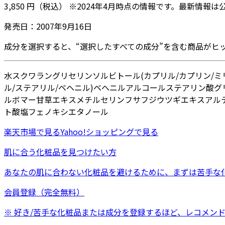
3,850
円
（税込）
※
2024年4月
時点の情報です。最新情報は
発売日：
2007年9月16日
成分を選択すると、“選択したすべての成分”を含む商品がヒ
水
スクワラン
グリセリン
ソルビトール
(カプリル/カプリン/
ル/ステアリル/ベヘニル)
ベヘニルアルコール
ステアリン酸グリ
ルボマー
甘草エキス
メチルセリン
フサフジウツギエキス
アル
ト酸塩
フェノキシエタノール
楽天市場
で見る
Yahoo!ショッピング
で見る
肌に合う化粧品を見つけたい方
あなたの肌に合わない化粧品を避けるために、まずは
苦手な
会員登録（完全無料）
※ 好き/苦手な化粧品または成分を登録するほど、レコメン