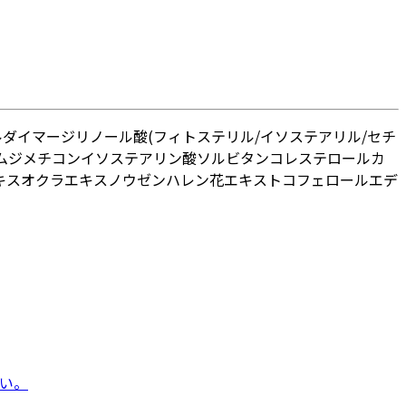
ル
ダイマージリノール酸(フィトステリル/イソステアリル/セチ
ム
ジメチコン
イソステアリン酸ソルビタン
コレステロール
カ
キス
オクラエキス
ノウゼンハレン花エキス
トコフェロール
エデ
い。