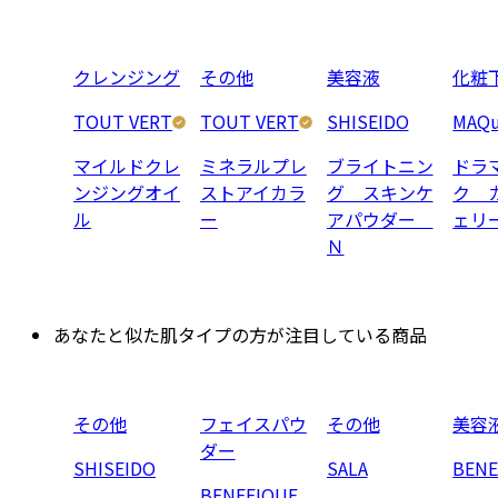
クレンジング
その他
美容液
化粧
TOUT VERT
TOUT VERT
SHISEIDO
MAQu
マイルドクレ
ミネラルプレ
ブライトニン
ドラ
ンジングオイ
ストアイカラ
グ スキンケ
ク 
ル
ー
アパウダー
ェリ
Ｎ
あなたと似た肌タイプの方が注目している商品
その他
フェイスパウ
その他
美容
ダー
SHISEIDO
SALA
BENE
BENEFIQUE