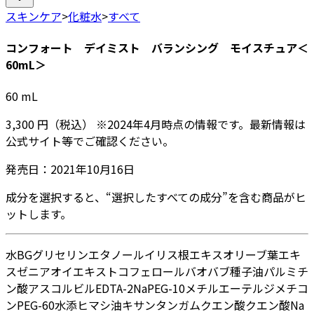
スキンケア
>
化粧水
>
すべて
コンフォート デイミスト バランシング モイスチュア＜
60mL＞
60
mL
3,300
円
（税込）
※
2024年4月
時点の情報です。最新情報は
公式サイト等でご確認ください。
発売日：
2021年10月16日
成分を選択すると、“選択したすべての成分”を含む商品がヒ
ットします。
水
BG
グリセリン
エタノール
イリス根エキス
オリーブ葉エキ
ス
ゼニアオイエキス
トコフェロール
バオバブ種子油
パルミチ
ン酸アスコルビル
EDTA-2Na
PEG-10メチルエーテルジメチコ
ン
PEG-60水添ヒマシ油
キサンタンガム
クエン酸
クエン酸Na