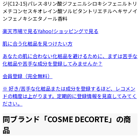
ジ(C12-15)パレス-8リン酸
ジフェニルシロキシフェニルトリ
メチコン
セスキオレイン酸ソルビタン
トリエチルヘキサノイ
ン
フェノキシエタノール
香料
楽天市場
で見る
Yahoo!ショッピング
で見る
肌に合う化粧品を見つけたい方
あなたの肌に合わない化粧品を避けるために、まずは
苦手な
化粧品
や
苦手な成分
を登録してみませんか？
会員登録（完全無料）
※ 好き/苦手な化粧品または成分を登録するほど、レコメン
ドの精度は上がります。定期的に登録情報を見直してみてく
ださい。
同ブランド「
COSME DECORTE
」の商
品