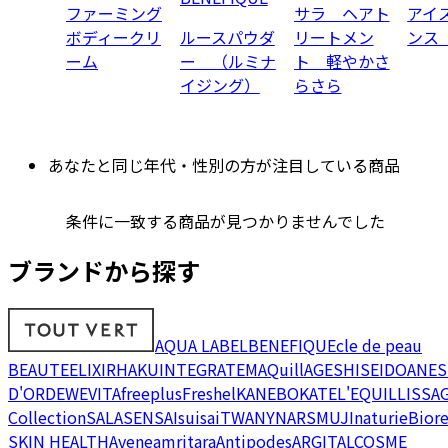
ファーミング
サラ ヘアト
アイ
ボディークリ
ルースパウダ
リートメン
ンス
ーム
ー （ルミナ
ト 軽やかさ
イジング）
らさら
あなたと同じ年代・性別の方が注目している商品
条件に一致する商品が見つかりませんでした
ブランドから探す
AQUA LABEL
BENEFIQUE
cle de peau
BEAUTE
ELIXIR
HAKU
INTEGRATE
MAQuillAGE
SHISEIDO
ANES
D'OR
DEW
EVITA
freeplus
Freshel
KANEBO
KATE
L'EQUIL
LISSA
Collection
SALA
SENSAI
suisai
TWANY
NARS
MUJI
naturie
Bior
SKIN HEALTH
Avene
amritara
Antipodes
ARGITAL
COSME