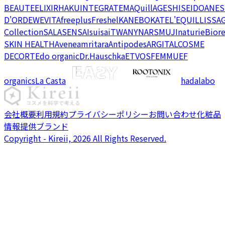
BEAUTE
ELIXIR
HAKU
INTEGRATE
MAQuillAGE
SHISEIDO
ANES
D'OR
DEW
EVITA
freeplus
Freshel
KANEBO
KATE
L'EQUIL
LISSA
Collection
SALA
SENSAI
suisai
TWANY
NARS
MUJI
naturie
Bior
SKIN HEALTH
Avene
amritara
Antipodes
ARGITAL
COSME
DECORTE
do organic
Dr.Hauschka
ETVOS
FEMMUE
F
organics
La Casta
hadalabo
会社概要
利用規約
プライバシーポリシー
お問い合わせ
化粧品
情報提供ブランド
Copyright - Kireii, 2026 All Rights Reserved.