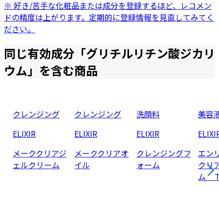
※ 好き/苦手な化粧品または成分を登録するほど、レコメン
ドの精度は上がります。定期的に登録情報を見直してみてく
ださい。
同じ有効成分「
グリチルリチン酸ジカリ
ウム
」を含む商品
クレンジング
クレンジング
洗顔料
美容
ELIXIR
ELIXIR
ELIXIR
ELIXI
メーククリアジ
メーククリアオ
クレンジングフ
エン
ェルクリーム
イル
ォーム
クリ
ム 