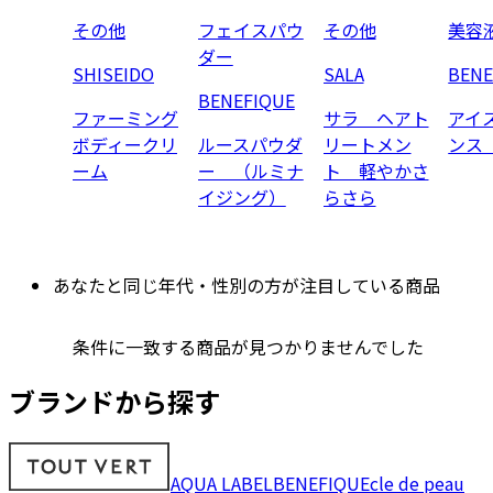
その他
フェイスパウ
その他
美容
ダー
SHISEIDO
SALA
BENE
BENEFIQUE
ファーミング
サラ ヘアト
アイ
ボディークリ
ルースパウダ
リートメン
ンス
ーム
ー （ルミナ
ト 軽やかさ
イジング）
らさら
あなたと同じ年代・性別の方が注目している商品
条件に一致する商品が見つかりませんでした
ブランドから探す
AQUA LABEL
BENEFIQUE
cle de peau