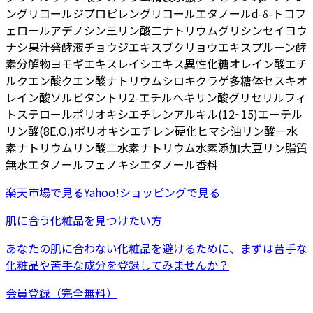
ングリコール
ジプロピレングリコール
エタノール
d-δ-トコフ
ェロール
アデノシン三リン酸二ナトリウム
グリシン
セイヨウ
ナシ果汁発酵液
チョウジエキス
ブクリョウエキス
プルーン酵
素分解物
ヨモギエキス
レイシエキス
異性化糖
オレイン酸エチ
ル
クエン酸
クエン酸ナトリウム
シロキクラゲ多糖体
セスキオ
レイン酸ソルビタン
トリ2-エチルヘキサン酸グリセリル
フィ
トステロール
ポリオキシエチレンアルキル(12~15)エーテル
リン酸(8E.O.)
ポリオキシエチレン硬化ヒマシ油
リン酸一水
素ナトリウム
リン酸二水素ナトリウム
水素添加大豆リン脂質
無水エタノール
フェノキシエタノール
香料
楽天市場
で見る
Yahoo!ショッピング
で見る
肌に合う化粧品を見つけたい方
あなたの肌に合わない化粧品を避けるために、まずは
苦手な
化粧品
や
苦手な成分
を登録してみませんか？
会員登録（完全無料）