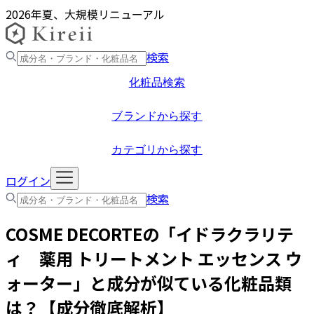
2026年夏、大規模リニューアル
検索
化粧品検索
ブランドから探す
カテゴリから探す
ログイン
検索
COSME DECORTE
の「
イドラクラリテ
ィ 薬用 トリートメント エッセンス ウ
ォーター
」と成分が似ている化粧品類
は？【成分徹底解析】