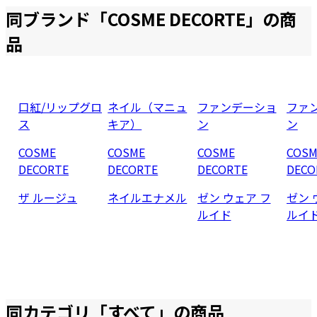
同ブランド「
COSME DECORTE
」の商
品
口紅/リップグロ
ネイル（マニュ
ファンデーショ
ファ
ス
キア）
ン
ン
COSME
COSME
COSME
COSM
DECORTE
DECORTE
DECORTE
DECO
ザ ルージュ
ネイルエナメル
ゼン ウェア フ
ゼン 
ルイド
ルイ
同カテゴリ「
すべて
」の商品