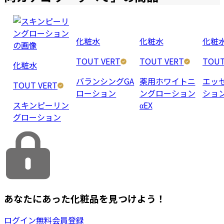
化粧水
化粧水
化粧
TOUT VERT
TOUT VERT
TOUT
化粧水
バランシングGA
薬用ホワイトニ
エッ
TOUT VERT
ローション
ングローション
ショ
スキンピーリン
αEX
グローション
あなたにあった化粧品を見つけよう！
ログイン
無料会員登録