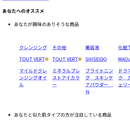
あなたへのオススメ
あなたが興味のありそうな商品
クレンジング
その他
美容液
化粧
TOUT VERT
TOUT VERT
SHISEIDO
MAQu
マイルドクレ
ミネラルプレ
ブライトニン
ドラ
ンジングオイ
ストアイカラ
グ スキンケ
ク 
ル
ー
アパウダー
ェリ
Ｎ
あなたと似た肌タイプの方が注目している商品