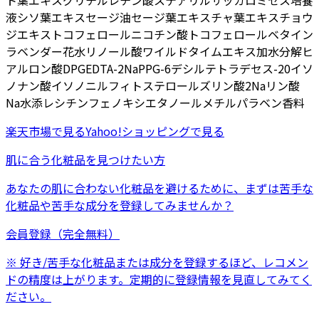
ト葉エキス
グリチルレチン酸ステアリル
サッカロミセス培養
液
シソ葉エキス
セージ油
セージ葉エキス
チャ葉エキス
チョウ
ジエキス
トコフェロール
ニコチン酸トコフェロール
ベタイン
ラベンダー花水
リノール酸
ワイルドタイムエキス
加水分解ヒ
アルロン酸
DPG
EDTA-2Na
PPG-6デシルテトラデセス-20
イソ
ノナン酸イソノニル
フィトステロールズ
リン酸2Na
リン酸
Na
水添レシチン
フェノキシエタノール
メチルパラベン
香料
楽天市場
で見る
Yahoo!ショッピング
で見る
肌に合う化粧品を見つけたい方
あなたの肌に合わない化粧品を避けるために、まずは
苦手な
化粧品
や
苦手な成分
を登録してみませんか？
会員登録（完全無料）
※ 好き/苦手な化粧品または成分を登録するほど、レコメン
ドの精度は上がります。定期的に登録情報を見直してみてく
ださい。