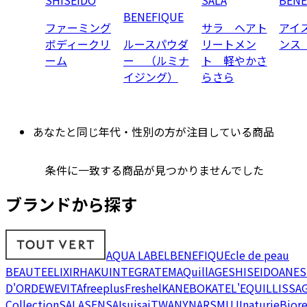
BENEFIQUE
ファーミング
サラ ヘアト
アイ
ボディークリ
ルースパウダ
リートメン
ンス
ーム
ー （ルミナ
ト 軽やかさ
イジング）
らさら
あなたと同じ年代・性別の方が注目している商品
条件に一致する商品が見つかりませんでした
ブランドから探す
AQUA LABEL
BENEFIQUE
cle de peau
BEAUTE
ELIXIR
HAKU
INTEGRATE
MAQuillAGE
SHISEIDO
ANES
D'OR
DEW
EVITA
freeplus
Freshel
KANEBO
KATE
L'EQUIL
LISSA
Collection
SALA
SENSAI
suisai
TWANY
NARS
MUJI
naturie
Bior