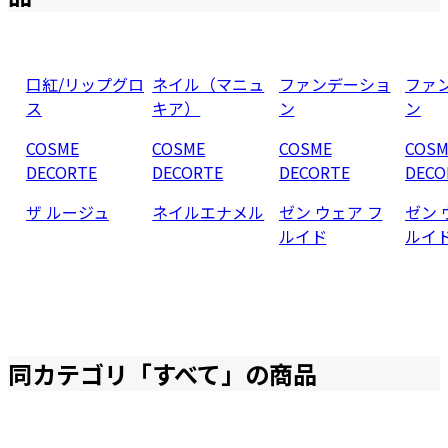
口紅/リップグロ
ネイル（マニュ
ファンデーショ
ファ
ス
キア）
ン
ン
COSME
COSME
COSME
COSM
DECORTE
DECORTE
DECORTE
DECO
ザ ルージュ
ネイルエナメル
ゼン ウェア フ
ゼン 
ルイド
ルイ
同カテゴリ「
すべて
」の商品