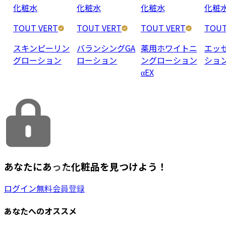
化粧水
化粧水
化粧水
化粧
TOUT VERT
TOUT VERT
TOUT VERT
TOUT
スキンピーリン
バランシングGA
薬用ホワイトニ
エッ
グローション
ローション
ングローション
ショ
αEX
あなたにあった化粧品を見つけよう！
ログイン
無料会員登録
あなたへのオススメ