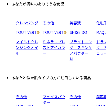
あなたが興味のありそうな商品
クレンジング
その他
美容液
化粧
TOUT VERT
TOUT VERT
SHISEIDO
MAQu
マイルドクレ
ミネラルプレ
ブライトニン
ドラ
ンジングオイ
ストアイカラ
グ スキンケ
ク 
ル
ー
アパウダー
ェリ
Ｎ
あなたと似た肌タイプの方が注目している商品
その他
フェイスパウ
その他
美容
ダー
SHISEIDO
SALA
BENE