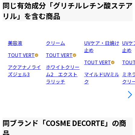
同じ有効成分「
グリチルレチン酸ステア
リル
」を含む商品
美容液
クリーム
UVケア・日焼け
UV
止め
止め
TOUT VERT
TOUT VERT
TOUT VERT
TOUT
アクアナノライ
ホワイトクリー
ズジェル3
ム2 エクスト
マイルドUVミル
ミネ
ラリッチ
ク
クリ
同ブランド「
COSME DECORTE
」の商
品