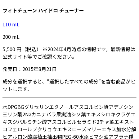
フィトチューン ハイドロ チューナー
110
mL
200
mL
5,500
円
（税込）
※
2024年4月
時点の情報です。最新情報は
公式サイト等でご確認ください。
発売日：
2015年8月21日
成分を選択すると、“選択したすべての成分”を含む商品がヒ
ットします。
水
DPG
BG
グリセリン
エタノール
アスコルビン酸
アデノシン
三リン酸2Na
カニナバラ果実油
シソ葉エキス
シロキクラゲエ
キス
ジパルミチン酸アスコルビル
セラミド2
チャ葉エキス
ト
コフェロール
ブクリョウエキス
ローズマリーエキス
加水分解
ヒアルロン酸
腐植土抽出物
PEG-60水添ヒマシ油
アブラナ種