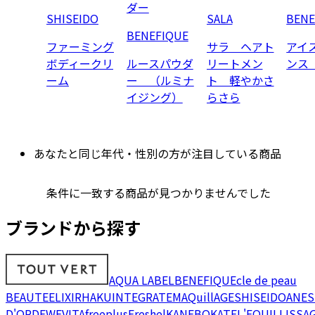
ダー
SHISEIDO
SALA
BENE
BENEFIQUE
ファーミング
サラ ヘアト
アイ
ボディークリ
ルースパウダ
リートメン
ンス
ーム
ー （ルミナ
ト 軽やかさ
イジング）
らさら
あなたと同じ年代・性別の方が注目している商品
条件に一致する商品が見つかりませんでした
ブランドから探す
AQUA LABEL
BENEFIQUE
cle de peau
BEAUTE
ELIXIR
HAKU
INTEGRATE
MAQuillAGE
SHISEIDO
ANES
D'OR
DEW
EVITA
freeplus
Freshel
KANEBO
KATE
L'EQUIL
LISSA