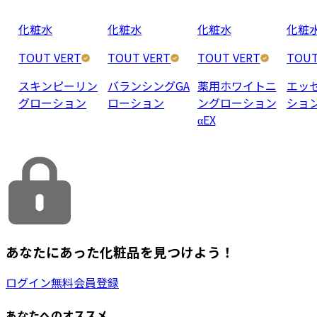
化粧水
化粧水
化粧水
化粧
TOUT VERT
TOUT VERT
TOUT VERT
TOUT
スキンピーリン
バランシングGA
薬用ホワイトニ
エッ
グローション
ローション
ングローション
ショ
αEX
あなたにあった化粧品を見つけよう！
ログイン
無料会員登録
あなたへのオススメ