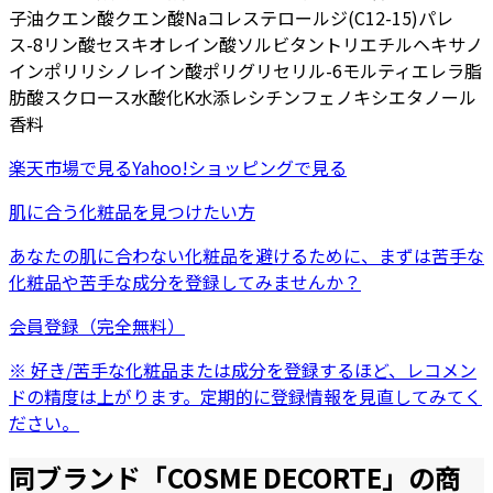
子油
クエン酸
クエン酸Na
コレステロール
ジ(C12-15)パレ
ス-8リン酸
セスキオレイン酸ソルビタン
トリエチルヘキサノ
イン
ポリリシノレイン酸ポリグリセリル-6
モルティエレラ脂
肪酸スクロース
水酸化K
水添レシチン
フェノキシエタノール
香料
楽天市場
で見る
Yahoo!ショッピング
で見る
肌に合う化粧品を見つけたい方
あなたの肌に合わない化粧品を避けるために、まずは
苦手な
化粧品
や
苦手な成分
を登録してみませんか？
会員登録（完全無料）
※ 好き/苦手な化粧品または成分を登録するほど、レコメン
ドの精度は上がります。定期的に登録情報を見直してみてく
ださい。
同ブランド「
COSME DECORTE
」の商