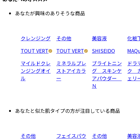
あなたが興味のありそうな商品
クレンジング
その他
美容液
化粧
TOUT VERT
TOUT VERT
SHISEIDO
MAQu
マイルドクレ
ミネラルプレ
ブライトニン
ドラ
ンジングオイ
ストアイカラ
グ スキンケ
ク 
ル
ー
アパウダー
ェリ
Ｎ
あなたと似た肌タイプの方が注目している商品
その他
フェイスパウ
その他
美容