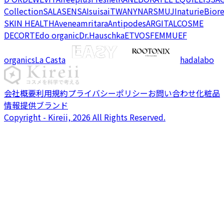
Collection
SALA
SENSAI
suisai
TWANY
NARS
MUJI
naturie
Bior
SKIN HEALTH
Avene
amritara
Antipodes
ARGITAL
COSME
DECORTE
do organic
Dr.Hauschka
ETVOS
FEMMUE
F
organics
La Casta
hadalabo
会社概要
利用規約
プライバシーポリシー
お問い合わせ
化粧品
情報提供ブランド
Copyright - Kireii, 2026 All Rights Reserved.