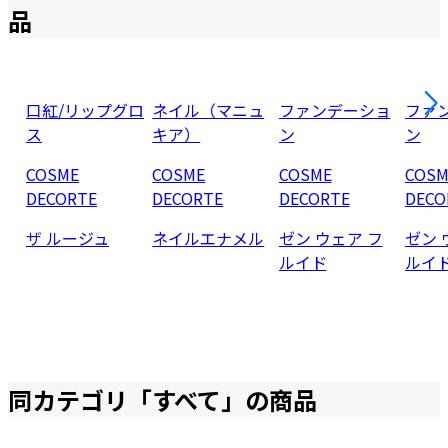
品
口紅/リップグロ
ネイル（マニュ
ファンデーショ
ファ
ス
キア）
ン
ン
COSME
COSME
COSME
COSM
DECORTE
DECORTE
DECORTE
DECO
ザ ルージュ
ネイルエナメル
ゼン ウェア フ
ゼン 
ルイド
ルイ
同カテゴリ「
すべて
」の商品