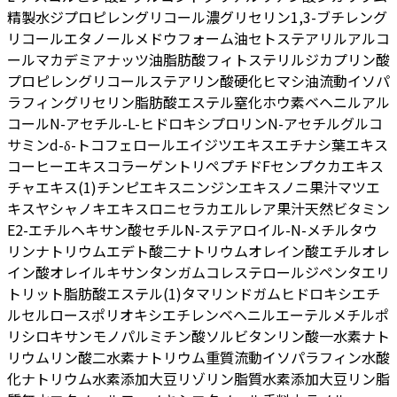
精製水
ジプロピレングリコール
濃グリセリン
1,3-ブチレング
リコール
エタノール
メドウフォーム油
セトステアリルアルコ
ール
マカデミアナッツ油脂肪酸フィトステリル
ジカプリン酸
プロピレングリコール
ステアリン酸硬化ヒマシ油
流動イソパ
ラフィン
グリセリン脂肪酸エステル
窒化ホウ素
ベヘニルアル
コール
N-アセチル-L-ヒドロキシプロリン
N-アセチルグルコ
サミン
d-δ-トコフェロール
エイジツエキス
エチナシ葉エキス
コーヒーエキス
コラーゲン
トリペプチドF
センプクカエキス
チャエキス(1)
チンピエキス
ニンジンエキス
ノニ果汁
マツエ
キス
ヤシャノキエキス
ロニセラカエルレア果汁
天然ビタミン
E
2-エチルヘキサン酸セチル
N-ステアロイル-N-メチルタウ
リンナトリウム
エデト酸二ナトリウム
オレイン酸エチル
オレ
イン酸オレイル
キサンタンガム
コレステロール
ジペンタエリ
トリット脂肪酸エステル(1)
タマリンドガム
ヒドロキシエチ
ルセルロース
ポリオキシエチレンベヘニルエーテル
メチルポ
リシロキサン
モノパルミチン酸ソルビタン
リン酸一水素ナト
リウム
リン酸二水素ナトリウム
重質流動イソパラフィン
水酸
化ナトリウム
水素添加大豆リゾリン脂質
水素添加大豆リン脂