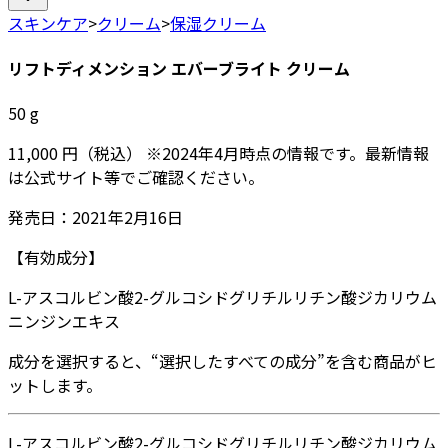
スキンケア
>
クリーム
>
保湿クリーム
リフトディメンション エバーブライト クリーム
50
g
11,000
円
（税込）
※
2024年4月
時点の情報です。最新情報
は公式サイト等でご確認ください。
発売日：
2021年2月16日
【有効成分】
L-アスコルビン酸2-グルコシド
グリチルリチン酸ジカリウム
ニンジンエキス
成分を選択すると、“選択したすべての成分”を含む商品がヒ
ットします。
L-アスコルビン酸2-グルコシド
グリチルリチン酸ジカリウム