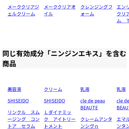
メーククリアジ
メーククリアオ
クレンジングフ
エン
ェルクリーム
イル
ォーム
クリ
ム 
同じ有効成分「
ニンジンエキス
」を含む
商品
美容液
クリーム
乳液
乳液
SHISEIDO
SHISEIDO
cle de peau
cle d
BEAUTE
BEAU
リンクル スム
Ｌダイナミッ
ージング コン
ク アイトリー
クレームアンタ
エマ
トア セラム
トメント
ンシヴｎ
ンタ