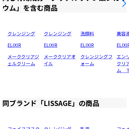
ウム
」を含む商品
クレンジング
クレンジング
洗顔料
美容
ELIXIR
ELIXIR
ELIXIR
ELIXI
メーククリアジ
メーククリアオ
クレンジングフ
エン
ェルクリーム
イル
ォーム
クリ
ム 
同ブランド「
LISSAGE
」の商品
フェイスマスク
クレンジング
乳液
フェ