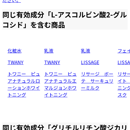
ださい。
同じ有効成分「
L-アスコルビン酸2-グル
コシド
」を含む商品
化粧水
乳液
乳液
フェ
TWANY
TWANY
LISSAGE
LISS
トワニー ピュ
トワニー ピュ
リサージ ボー
リサ
アナチュラルロ
アナチュラルエ
テ サーキュリ
イト
ーションホワイ
マルジョンホワ
ーミルク
ニン
トニング
イトニング
スク
同じ有効成分「
グリチルリチン酸ジカリ