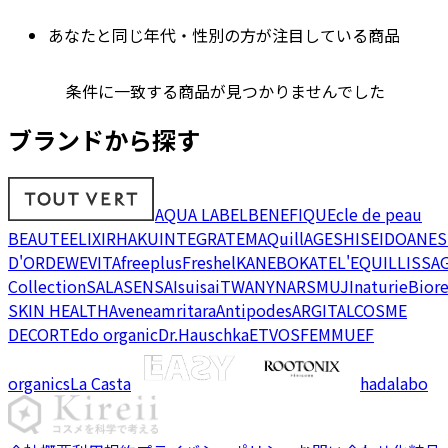
あなたと同じ年代・性別の方が注目している商品
条件に一致する商品が見つかりませんでした
ブランドから探す
AQUA LABEL
BENEFIQUE
cle de peau
BEAUTE
ELIXIR
HAKU
INTEGRATE
MAQuillAGE
SHISEIDO
ANES
D'OR
DEW
EVITA
freeplus
Freshel
KANEBO
KATE
L'EQUIL
LISSA
Collection
SALA
SENSAI
suisai
TWANY
NARS
MUJI
naturie
Bior
SKIN HEALTH
Avene
amritara
Antipodes
ARGITAL
COSME
DECORTE
do organic
Dr.Hauschka
ETVOS
FEMMUE
F
organics
La Casta
hadalabo