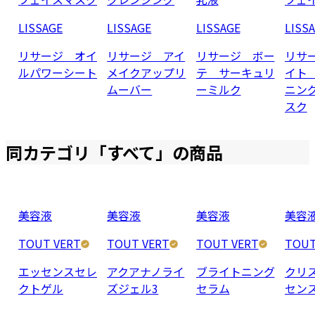
LISSAGE
LISSAGE
LISSAGE
LISS
リサージ オイ
リサージ アイ
リサージ ボー
リサ
ルパワーシート
メイクアップリ
テ サーキュリ
イト
ムーバー
ーミルク
ニン
スク
同カテゴリ「
すべて
」の商品
美容液
美容液
美容液
美容
TOUT VERT
TOUT VERT
TOUT VERT
TOUT
エッセンスセレ
アクアナノライ
ブライトニング
クリ
クトゲル
ズジェル3
セラム
セン