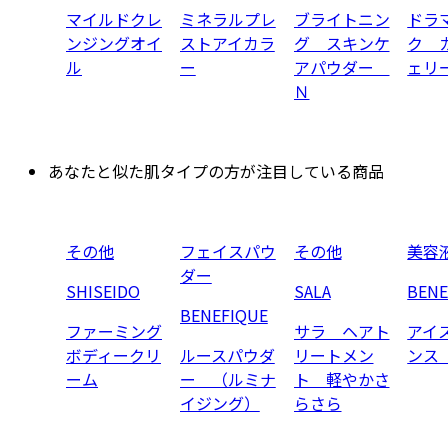
マイルドクレ
ミネラルプレ
ブライトニン
ドラ
ンジングオイ
ストアイカラ
グ スキンケ
ク 
ル
ー
アパウダー
ェリ
Ｎ
あなたと似た肌タイプの方が注目している商品
その他
フェイスパウ
その他
美容
ダー
SHISEIDO
SALA
BENE
BENEFIQUE
ファーミング
サラ ヘアト
アイ
ボディークリ
ルースパウダ
リートメン
ンス
ーム
ー （ルミナ
ト 軽やかさ
イジング）
らさら