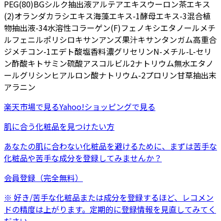
PEG(80)
BG
シルク抽出液
アルテアエキス
ウーロン茶エキス
(2)
オランダカラシエキス
海藻エキス-1
酵母エキス-3
混合植
物抽出液-34
水溶性コラーゲン(F)
フェノキシエタノール
メチ
ルフェニルポリシロキサン
アンズ果汁
キサンタンガム
高重合
ジメチコン-1
エデト酸塩
香料
濃グリセリン
N-メチル-L-セリ
ン
酢酸キトサミン
硫酸アスコルビル2ナトリウム
無水エタノ
ール
グリシン
ヒアルロン酸ナトリウム-2
プロリン
甘草抽出末
アラニン
楽天市場
で見る
Yahoo!ショッピング
で見る
肌に合う化粧品を見つけたい方
あなたの肌に合わない化粧品を避けるために、まずは
苦手な
化粧品
や
苦手な成分
を登録してみませんか？
会員登録（完全無料）
※ 好き/苦手な化粧品または成分を登録するほど、レコメン
ドの精度は上がります。定期的に登録情報を見直してみてく