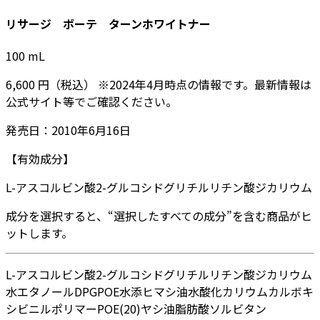
リサージ ボーテ ターンホワイトナー
100
mL
6,600
円
（税込）
※
2024年4月
時点の情報です。最新情報は
公式サイト等でご確認ください。
発売日：
2010年6月16日
【有効成分】
L-アスコルビン酸2-グルコシド
グリチルリチン酸ジカリウム
成分を選択すると、“選択したすべての成分”を含む商品がヒ
ットします。
L-アスコルビン酸2-グルコシド
グリチルリチン酸ジカリウム
水
エタノール
DPG
POE水添ヒマシ油
水酸化カリウム
カルボキ
シビニルポリマー
POE(20)ヤシ油脂肪酸ソルビタン