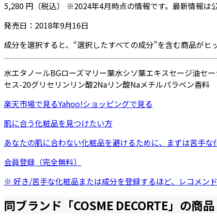
5,280
円
（税込）
※
2024年4月
時点の情報です。最新情報は
発売日：
2018年9月16日
成分を選択すると、“選択したすべての成分”を含む商品がヒ
水
エタノール
BG
ローズマリー葉水
シソ葉エキス
セージ油
セー
セス-20
グリセリン
リン酸2Na
リン酸Na
メチルパラベン
香料
楽天市場
で見る
Yahoo!ショッピング
で見る
肌に合う化粧品を見つけたい方
あなたの肌に合わない化粧品を避けるために、まずは
苦手な
会員登録（完全無料）
※ 好き/苦手な化粧品または成分を登録するほど、レコメン
同ブランド「
COSME DECORTE
」の商品