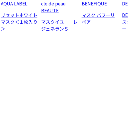
AQUA LABEL
cle de peau
BENEFIQUE
D
BEAUTE
リセットホワイト
マスク パワーリ
D
マスク＜１枚入り
マスクイユー レ
ペア
ス
＞
ジェネランＳ
ー