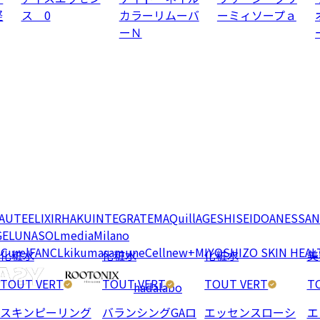
軽
ス 0
カラーリムーバ
ーミィソープａ
ーＮ
EAUTE
ELIXIR
HAKU
INTEGRATE
MAQuillAGE
SHISEIDO
ANESSA
N
GE
LUNASOL
media
Milano
e
Curel
FANCL
kikumasamune
Cellnew+
MIYOSHI
ZO SKIN HEAL
化粧水
化粧水
化粧水
美
TOUT VERT
TOUT VERT
TOUT VERT
T
hadalabo
スキンピーリング
バランシングGAロ
エッセンスローシ
エ