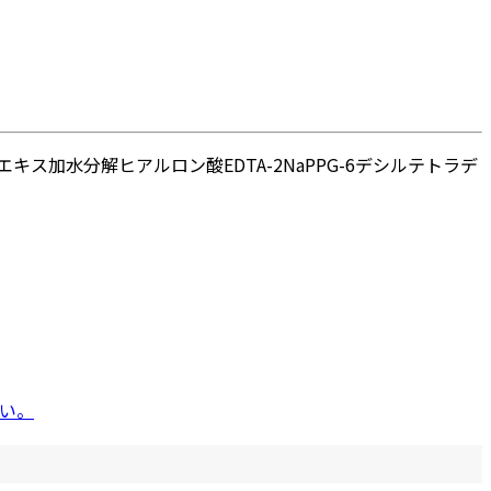
エキス
加水分解ヒアルロン酸
EDTA-2Na
PPG-6デシルテトラデ
い。