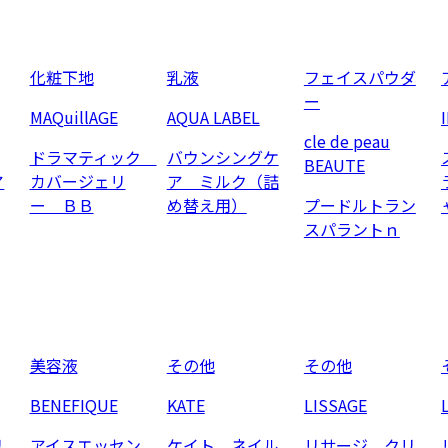
化粧下地
乳液
フェイスパウダ
ー
MAQuillAGE
AQUA LABEL
cle de peau
ドラマティック
バウンシングケ
BEAUTE
ア
カバージェリ
ア ミルク（詰
ー ＢＢ
め替え用）
プードルトラン
スパラントｎ
美容液
その他
その他
BENEFIQUE
KATE
LISSAGE
リ
アイスエッセン
ケイト ネイル
リサージ クリ