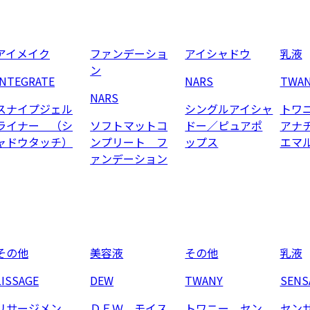
アイメイク
ファンデーショ
アイシャドウ
乳液
ン
INTEGRATE
NARS
TWA
NARS
スナイプジェル
シングルアイシャ
トワ
ライナー （シ
ソフトマットコ
ドー／ピュアポ
アナ
ャドウタッチ）
ンプリート フ
ップス
エマ
ァンデーション
その他
美容液
その他
乳液
LISSAGE
DEW
TWANY
SENS
リサージメン
ＤＥＷ モイス
トワニー セン
セン