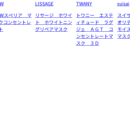
EW
LISSAGE
TWANY
suisai
EWスぺリア マ
リサージ ホワイ
トワニー エステ
スイ
クコンセントレ
ト ホワイトニン
ィチュード ラグ
オリ
ト
グリペアマスク
ジェ ＡＧＴ コ
モイ
ンセントレートマ
マス
スク ３Ｄ