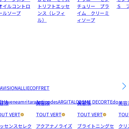
オイルコントロ
トリフトエッセ
チュリー プラ
Ｓ 
ールソープ
ンス（レフィ
イム クリーミ
ル）
ィソープ
AVISION
ALLIE
COFFRET
TH
Avene
amritara
Antipodes
ARGITAL
COSME DECORTE
do
容液
美容液
美容液
美容
OUT VERT
TOUT VERT
TOUT VERT
TOU
ッセンスセレク
アクアナノライズ
ブライトニングセ
クリ