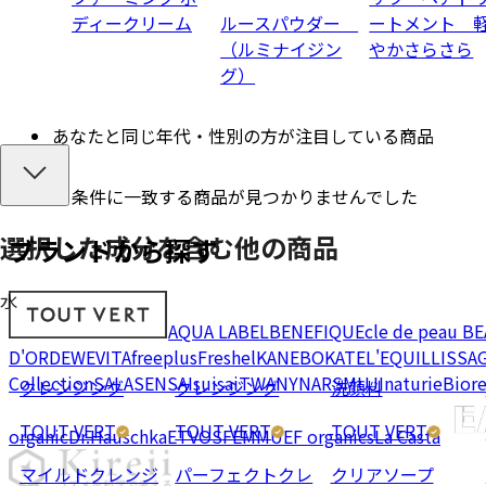
ディークリーム
ルースパウダー
ートメント 
（ルミナイジン
やかさらさら
グ）
あなたと同じ年代・性別の方が注目している商品
条件に一致する商品が見つかりませんでした
選択した成分を
含む
他の商品
ブランドから探す
水
AQUA LABEL
BENEFIQUE
cle de peau B
D'OR
DEW
EVITA
freeplus
Freshel
KANEBO
KATE
L'EQUIL
LISSA
Collection
SALA
SENSAI
suisai
TWANY
NARS
MUJI
naturie
Bior
クレンジング
クレンジング
洗顔料
TOUT VERT
TOUT VERT
TOUT VERT
organic
Dr.Hauschka
ETVOS
FEMMUE
F organics
La Casta
マイルドクレンジ
パーフェクトクレ
クリアソープ