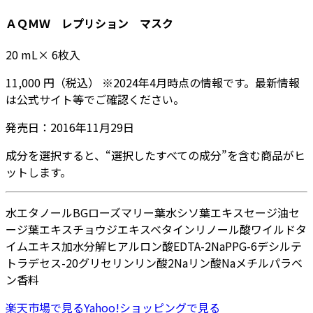
ＡＱＭＷ レプリション マスク
20
mL× 6枚入
11,000
円
（税込）
※
2024年4月
時点の情報です。最新情報
は公式サイト等でご確認ください。
発売日：
2016年11月29日
成分を選択すると、“選択したすべての成分”を含む商品がヒ
ットします。
水
エタノール
BG
ローズマリー葉水
シソ葉エキス
セージ油
セ
ージ葉エキス
チョウジエキス
ベタイン
リノール酸
ワイルドタ
イムエキス
加水分解ヒアルロン酸
EDTA-2Na
PPG-6デシルテ
トラデセス-20
グリセリン
リン酸2Na
リン酸Na
メチルパラベ
ン
香料
楽天市場
で見る
Yahoo!ショッピング
で見る