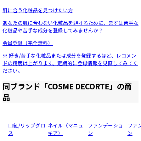
肌に合う化粧品を見つけたい方
あなたの肌に合わない化粧品を避けるために、まずは
苦手な
化粧品
や
苦手な成分
を登録してみませんか？
会員登録（完全無料）
※ 好き/苦手な化粧品または成分を登録するほど、レコメン
ドの精度は上がります。定期的に登録情報を見直してみてく
ださい。
同ブランド「
COSME DECORTE
」の商
品
口紅/リップグロ
ネイル（マニュ
ファンデーショ
ファ
ス
キア）
ン
ン