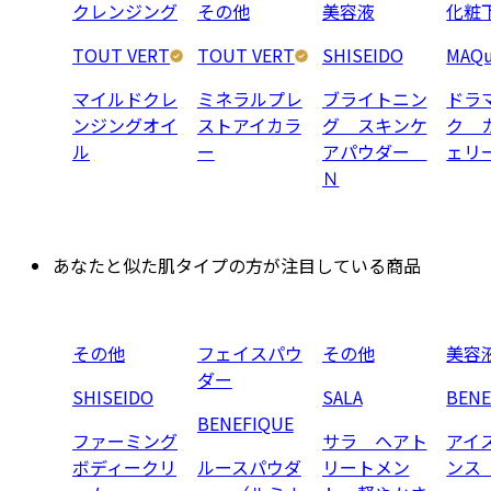
クレンジング
その他
美容液
化粧
TOUT VERT
TOUT VERT
SHISEIDO
MAQu
マイルドクレ
ミネラルプレ
ブライトニン
ドラ
ンジングオイ
ストアイカラ
グ スキンケ
ク 
ル
ー
アパウダー
ェリ
Ｎ
あなたと似た肌タイプの方が注目している商品
その他
フェイスパウ
その他
美容
ダー
SHISEIDO
SALA
BENE
BENEFIQUE
ファーミング
サラ ヘアト
アイ
ボディークリ
ルースパウダ
リートメン
ンス