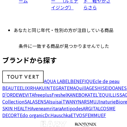
ーム
ー （ルミナ
ト 軽やかさ
イジング）
らさら
あなたと同じ年代・性別の方が注目している商品
条件に一致する商品が見つかりませんでした
ブランドから探す
AQUA LABEL
BENEFIQUE
cle de peau
BEAUTE
ELIXIR
HAKU
INTEGRATE
MAQuillAGE
SHISEIDO
ANES
D'OR
DEW
EVITA
freeplus
Freshel
KANEBO
KATE
L'EQUIL
LISSA
Collection
SALA
SENSAI
suisai
TWANY
NARS
MUJI
naturie
Bior
SKIN HEALTH
Avene
amritara
Antipodes
ARGITAL
COSME
DECORTE
do organic
Dr.Hauschka
ETVOS
FEMMUE
F