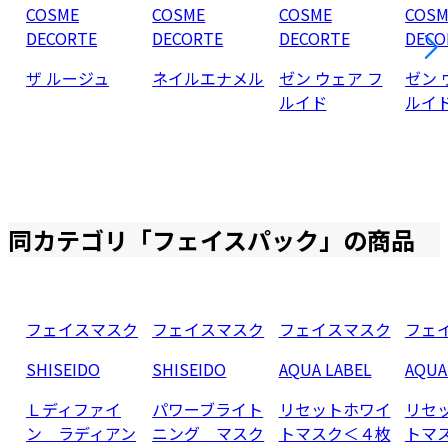
COSME
COSME
COSME
COSM
DECORTE
DECORTE
DECORTE
DECO
ザ ルージュ
ネイルエナメル
ゼン ウェア フ
ゼン 
ルイド
ルイ
同カテゴリ「
フェイスパック
」の商品
フェイスマスク
フェイスマスク
フェイスマスク
フェ
SHISEIDO
SHISEIDO
AQUA LABEL
AQUA
Ｌディファイ
パワーブライト
リセットホワイ
リセ
ン ラディアン
ニング マスク
トマスク＜４枚
トマ