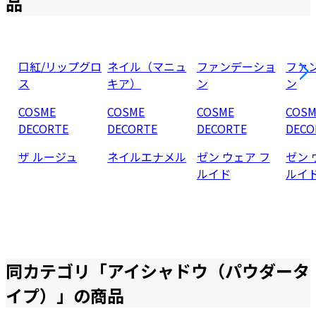
品
口紅/リップグロ
ネイル（マニュ
ファンデーショ
ファ
ス
キア）
ン
ン
COSME
COSME
COSME
COSM
DECORTE
DECORTE
DECORTE
DECO
ザ ルージュ
ネイルエナメル
ゼン ウェア フ
ゼン 
ルイド
ルイ
同カテゴリ「
アイシャドウ（パウダータ
イプ）
」の商品