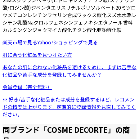
2Na
スクワラン
ヘキサ(ヒドロキシステアリン酸/ステアリン
酸/ロジン酸)ジペンタエリスリチル
ポリソルベート20
ミツロ
ウ
メチコン
レシチン
ワセリン
合成ワックス
酸化スズ
水
水添レ
シチン
乳酸Na
クロルフェネシン
フェノキシエタノール
香料
カルミン
グンジョウ
マイカ
酸化チタン
酸化亜鉛
酸化鉄
楽天市場
で見る
Yahoo!ショッピング
で見る
肌に合う化粧品を見つけたい方
あなたの肌に合わない化粧品を避けるために、まずは
苦手な
化粧品
や
苦手な成分
を登録してみませんか？
会員登録（完全無料）
※ 好き/苦手な化粧品または成分を登録するほど、レコメン
ドの精度は上がります。定期的に登録情報を見直してみてく
ださい。
同ブランド「
COSME DECORTE
」の商