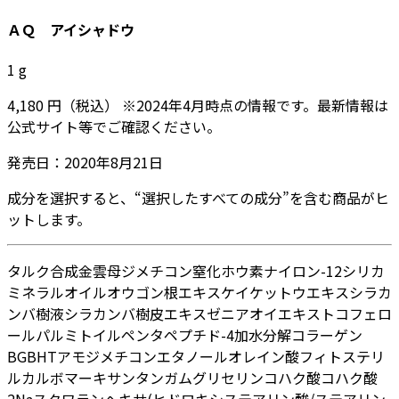
ＡＱ アイシャドウ
1
g
4,180
円
（税込）
※
2024年4月
時点の情報です。最新情報は
公式サイト等でご確認ください。
発売日：
2020年8月21日
成分を選択すると、“選択したすべての成分”を含む商品がヒ
ットします。
タルク
合成金雲母
ジメチコン
窒化ホウ素
ナイロン-12
シリカ
ミネラルオイル
オウゴン根エキス
ケイケットウエキス
シラカ
ンバ樹液
シラカンバ樹皮エキス
ゼニアオイエキス
トコフェロ
ール
パルミトイルペンタペプチド-4
加水分解コラーゲン
BG
BHT
アモジメチコン
エタノール
オレイン酸フィトステリ
ル
カルボマー
キサンタンガム
グリセリン
コハク酸
コハク酸