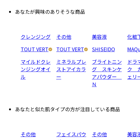
あなたが興味のありそうな商品
クレンジング
その他
美容液
化粧
TOUT VERT
TOUT VERT
SHISEIDO
MAQu
マイルドクレ
ミネラルプレ
ブライトニン
ドラ
ンジングオイ
ストアイカラ
グ スキンケ
ク 
ル
ー
アパウダー
ェリ
Ｎ
あなたと似た肌タイプの方が注目している商品
その他
フェイスパウ
その他
美容