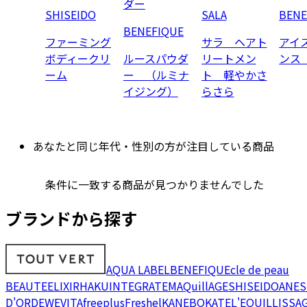
ダー
SHISEIDO
SALA
BENE
BENEFIQUE
ファーミング
サラ ヘアト
アイ
ボディークリ
ルースパウダ
リートメン
ンス
ーム
ー （ルミナ
ト 軽やかさ
イジング）
らさら
あなたと同じ年代・性別の方が注目している商品
条件に一致する商品が見つかりませんでした
ブランドから探す
AQUA LABEL
BENEFIQUE
cle de peau
BEAUTE
ELIXIR
HAKU
INTEGRATE
MAQuillAGE
SHISEIDO
ANES
D'OR
DEW
EVITA
freeplus
Freshel
KANEBO
KATE
L'EQUIL
LISSA