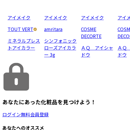
アイメイク
アイメイク
アイメイク
アイ
TOUT VERT
amritara
COSME
COSM
DECORTE
DECO
ミネラルプレス
シンフォニック
トアイカラー
ローズアイカラ
ＡＱ アイシャ
ＡＱ
ー 3g
ドウ
ドウ
あなたにあった化粧品を見つけよう！
ログイン
無料会員登録
あなたへのオススメ