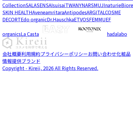
Collection
SALA
SENSAI
suisai
TWANY
NARS
MUJI
naturie
Bior
SKIN HEALTH
Avene
amritara
Antipodes
ARGITAL
COSME
DECORTE
do organic
Dr.Hauschka
ETVOS
FEMMUE
F
organics
La Casta
hadalabo
会社概要
利用規約
プライバシーポリシー
お問い合わせ
化粧品
情報提供ブランド
Copyright - Kireii, 2026 All Rights Reserved.