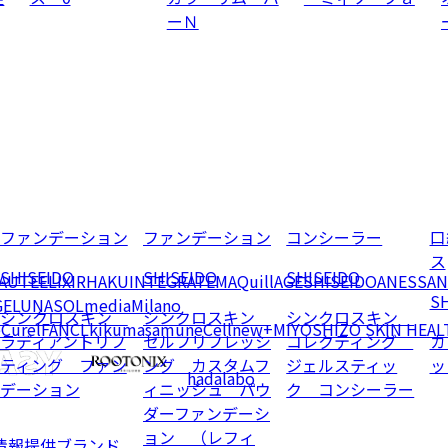
ーＮ
ファンデーション
ファンデーション
コンシーラー
口
ス
SHISEIDO
SHISEIDO
SHISEIDO
EAUTE
ELIXIR
HAKU
INTEGRATE
MAQuillAGE
SHISEIDO
ANESSA
N
SH
GE
LUNASOL
media
Milano
シンクロスキン
シンクロスキン
シンクロスキン
e
Curel
FANCL
kikumasamune
Cellnew+
MIYOSHI
ZO SKIN HEAL
ラディアントリフ
セルフリフレッシ
コレクティング
カ
ティング ファン
ング カスタムフ
ジェルスティッ
ッ
hadalabo
デーション
ィニッシュ パウ
ク コンシーラー
ダーファンデーシ
ョン （レフィ
情報提供ブランド