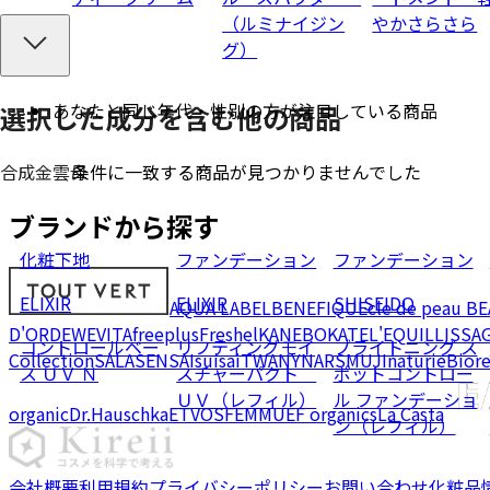
（ルミナイジン
やかさらさら
グ）
あなたと同じ年代・性別の方が注目している商品
選択した成分を
含む
他の商品
条件に一致する商品が見つかりませんでした
合成金雲母
ブランドから探す
化粧下地
ファンデーション
ファンデーション
ELIXIR
ELIXIR
SHISEIDO
AQUA LABEL
BENEFIQUE
cle de peau B
D'OR
DEW
EVITA
freeplus
Freshel
KANEBO
KATE
L'EQUIL
LISSA
コントロールベー
リフティングモイ
ブライトニング ス
Collection
SALA
SENSAI
suisai
TWANY
NARS
MUJI
naturie
Bior
ス ＵＶ Ｎ
スチャーパクト
ポットコントロー
ＵＶ（レフィル）
ル ファンデーショ
organic
Dr.Hauschka
ETVOS
FEMMUE
F organics
La Casta
ン（レフィル）
会社概要
利用規約
プライバシーポリシー
お問い合わせ
化粧品