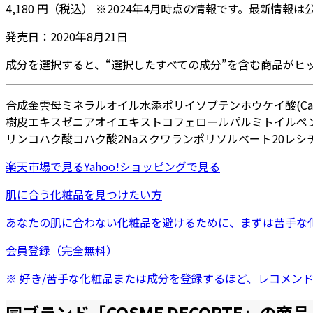
4,180
円
（税込）
※
2024年4月
時点の情報です。最新情報は
発売日：
2020年8月21日
成分を選択すると、“選択したすべての成分”を含む商品がヒ
合成金雲母
ミネラルオイル
水添ポリイソブテン
ホウケイ酸(Ca/
樹皮エキス
ゼニアオイエキス
トコフェロール
パルミトイルペン
リン
コハク酸
コハク酸2Na
スクワラン
ポリソルベート20
レシ
楽天市場
で見る
Yahoo!ショッピング
で見る
肌に合う化粧品を見つけたい方
あなたの肌に合わない化粧品を避けるために、まずは
苦手な
会員登録（完全無料）
※ 好き/苦手な化粧品または成分を登録するほど、レコメン
同ブランド「
COSME DECORTE
」の商品