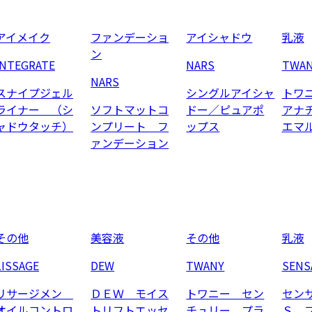
アイメイク
ファンデーショ
アイシャドウ
乳液
ン
INTEGRATE
NARS
TWA
NARS
スナイプジェル
シングルアイシャ
トワ
ライナー （シ
ソフトマットコ
ドー／ピュアポ
アナ
ャドウタッチ）
ンプリート フ
ップス
エマ
ァンデーション
その他
美容液
その他
乳液
LISSAGE
DEW
TWANY
SENS
リサージメン
ＤＥＷ モイス
トワニー セン
セン
オイルコントロ
トリフトエッセ
チュリー プラ
Ｓ 