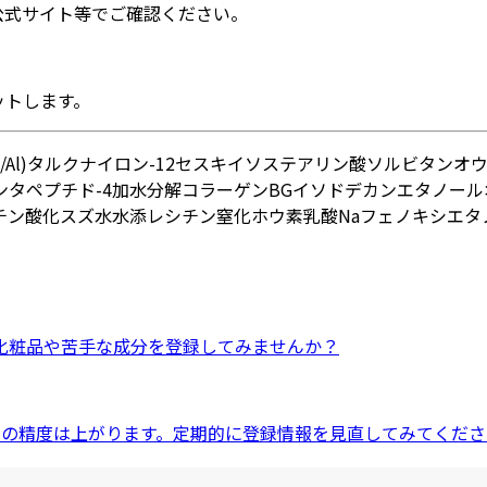
公式サイト等でご確認ください。
ットします。
Al)
タルク
ナイロン-12
セスキイソステアリン酸ソルビタン
オ
タペプチド-4
加水分解コラーゲン
BG
イソドデカン
エタノール
チン
酸化スズ
水
水添レシチン
窒化ホウ素
乳酸Na
フェノキシエタ
化粧品
や
苦手な成分
を登録してみませんか？
ドの精度は上がります。定期的に登録情報を見直してみてくださ