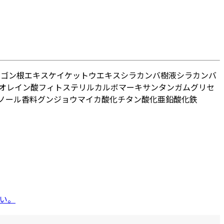
ウゴン根エキス
ケイケットウエキス
シラカンバ樹液
シラカンバ
オレイン酸フィトステリル
カルボマー
キサンタンガム
グリセ
ノール
香料
グンジョウ
マイカ
酸化チタン
酸化亜鉛
酸化鉄
い。