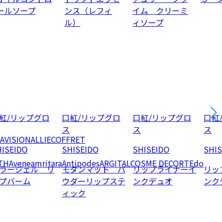
ールソープ
ンス（レフィ
イム クリーミ
ル）
ィソープ
紅/リップグロ
口紅/リップグロ
口紅/リップグロ
口紅
ス
ス
ス
AVISION
ALLIE
COFFRET
ISEIDO
SHISEIDO
SHISEIDO
SHI
TH
Avene
amritara
Antipodes
ARGITAL
COSME DECORTE
do
ラージェル リ
モダンマット パ
リップライナーイ
リッ
プバーム
ウダーリップステ
ンクデュオ
ンク
ィック