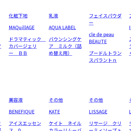
化粧下地
乳液
フェイスパウダ
ー
MAQuillAGE
AQUA LABEL
cle de peau
ドラマティック
バウンシングケ
BEAUTE
ア
カバージェリ
ア ミルク（詰
ー ＢＢ
め替え用）
プードルトラン
スパラントｎ
美容液
その他
その他
BENEFIQUE
KATE
LISSAGE
リ
アイスエッセン
ケイト ネイル
リサージ クリ
軽
ス 0
カラーリムーバ
ーミィソープａ