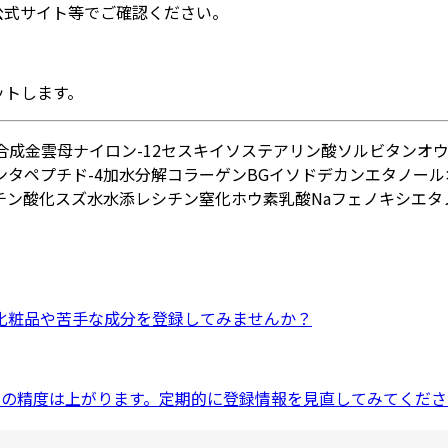
公式サイト等でご確認ください。
ットします。
合成金雲母
ナイロン-12
セスキイソステアリン酸ソルビタン
オ
タペプチド-4
加水分解コラーゲン
BG
イソドデカン
エタノール
チン
酸化スズ
水
水添レシチン
窒化ホウ素
乳酸Na
フェノキシエタ
化粧品
や
苦手な成分
を登録してみませんか？
ドの精度は上がります。定期的に登録情報を見直してみてくださ