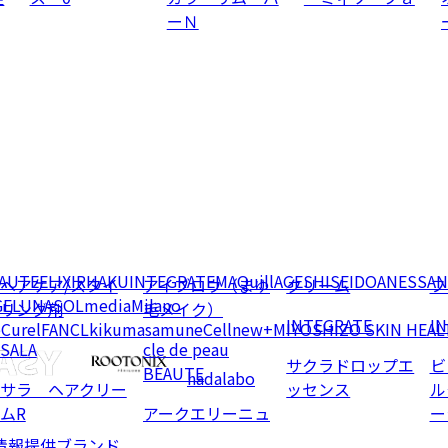
ーＮ
EAUTE
ELIXIR
HAKU
INTEGRATE
MAQuillAGE
SHISEIDO
ANESSA
N
ヘアケア/スタイ
アイブロウ（まゆ
クリーム
フ
GE
LUNASOL
media
Milano
リング剤
毛メイク）
INTEGRATE
I
e
Curel
FANCL
kikumasamune
Cellnew+
MIYOSHI
ZO SKIN HEAL
SALA
cle de peau
サクラドロップエ
ビ
BEAUTE
hadalabo
サラ ヘアクリー
ッセンス
ル
ムR
アークエリーニュ
ー
情報提供ブランド