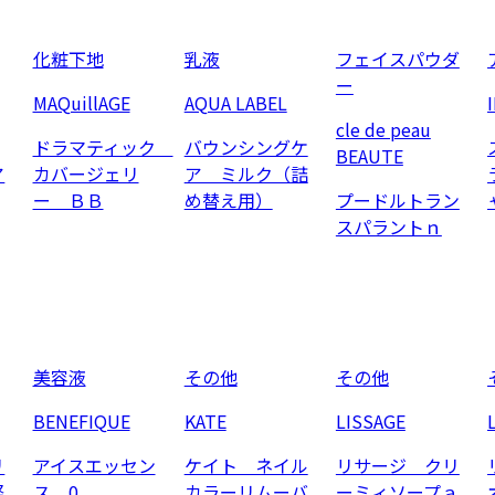
化粧下地
乳液
フェイスパウダ
ー
MAQuillAGE
AQUA LABEL
cle de peau
ドラマティック
バウンシングケ
BEAUTE
ア
カバージェリ
ア ミルク（詰
ー ＢＢ
め替え用）
プードルトラン
スパラントｎ
美容液
その他
その他
BENEFIQUE
KATE
LISSAGE
リ
アイスエッセン
ケイト ネイル
リサージ クリ
軽
ス 0
カラーリムーバ
ーミィソープａ