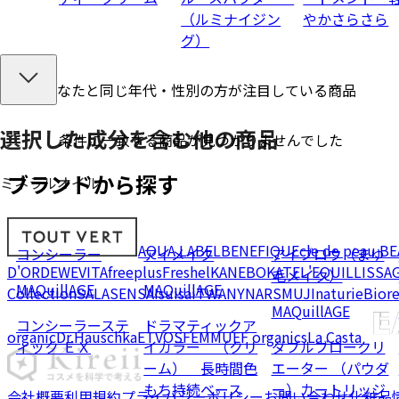
（ルミナイジン
やかさらさら
グ）
あなたと同じ年代・性別の方が注目している商品
選択した成分を
含む
他の商品
条件に一致する商品が見つかりませんでした
ブランドから探す
ミネラルオイル
AQUA LABEL
BENEFIQUE
cle de peau B
コンシーラー
アイメイク
アイブロウ（まゆ
D'OR
DEW
EVITA
freeplus
Freshel
KANEBO
KATE
L'EQUIL
LISSA
毛メイク）
MAQuillAGE
MAQuillAGE
Collection
SALA
SENSAI
suisai
TWANY
NARS
MUJI
naturie
Bior
MAQuillAGE
コンシーラーステ
ドラマティックア
organic
Dr.Hauschka
ETVOS
FEMMUE
F organics
La Casta
ィック ＥＸ
イカラー （クリ
ダブルブロークリ
ーム） 長時間色
エーター （パウダ
もち持続ベース
ー）カートリッジ
会社概要
利用規約
プライバシーポリシー
お問い合わせ
化粧品