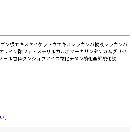
ウゴン根エキス
ケイケットウエキス
シラカンバ樹液
シラカンバ
オレイン酸フィトステリル
カルボマー
キサンタンガム
グリセ
ノール
香料
グンジョウ
マイカ
酸化チタン
酸化亜鉛
酸化鉄
い。