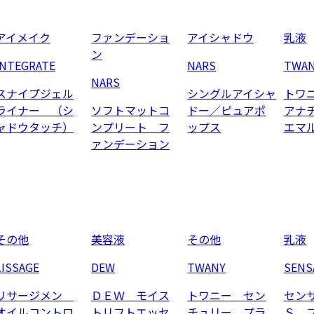
アイメイク
ファンデーショ
アイシャドウ
乳液
ン
INTEGRATE
NARS
TWA
NARS
スナイプジェル
シングルアイシャ
トワ
ライナー （シ
ソフトマットコ
ドー／ピュアポ
アナ
ャドウタッチ）
ンプリート フ
ップス
エマ
ァンデーション
その他
美容液
その他
乳液
LISSAGE
DEW
TWANY
SENS
リサージメン
ＤＥＷ モイス
トワニー セン
セン
オイルコントロ
トリフトエッセ
チュリー プラ
Ｓ 