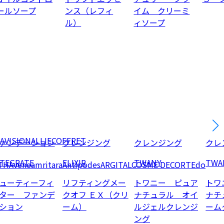
ールソープ
ンス（レフィ
イム クリーミ
ル）
ィソープ
AVISION
ALLIE
COFFRET
ァンデーション
クレンジング
クレンジング
クレ
NTEGRATE
ELIXIR
TWANY
TWA
TH
Avene
amritara
Antipodes
ARGITAL
COSME DECORTE
do
ューティーフィ
リフティングメー
トワニー ピュア
トワ
ター ファンデ
クオフ ＥＸ（クリ
ナチュラル オイ
ナチ
ション
ーム）
ルジェルクレンジ
ーム
ング