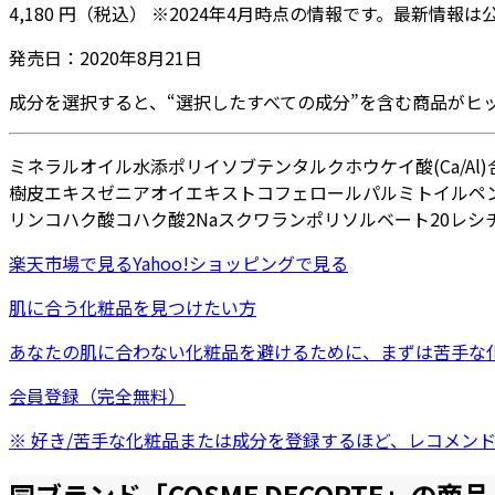
4,180
円
（税込）
※
2024年4月
時点の情報です。最新情報は
発売日：
2020年8月21日
成分を選択すると、“選択したすべての成分”を含む商品がヒ
ミネラルオイル
水添ポリイソブテン
タルク
ホウケイ酸(Ca/Al)
樹皮エキス
ゼニアオイエキス
トコフェロール
パルミトイルペン
リン
コハク酸
コハク酸2Na
スクワラン
ポリソルベート20
レシ
楽天市場
で見る
Yahoo!ショッピング
で見る
肌に合う化粧品を見つけたい方
あなたの肌に合わない化粧品を避けるために、まずは
苦手な
会員登録（完全無料）
※ 好き/苦手な化粧品または成分を登録するほど、レコメン
同ブランド「
COSME DECORTE
」の商品