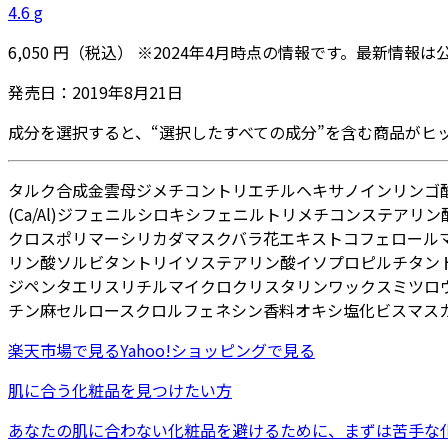
4.6
g
6,050
円
（税込）
※
2024年4月
時点の情報です。最新情報は
発売日：
2019年8月21日
成分を選択すると、“選択したすべての成分”を含む商品がヒ
タルク
合成金雲母
ジメチコン
トリエチルヘキサノイン
リンゴ
(Ca/Al)
ジフェニルシロキシフェニルトリメチコン
ステアリン
クロスポリマー
シリカ
ダマスクバラ花エキス
トコフェロール
リン酸ソルビタン
トリイソステアリン酸イソプロピルチタン
ジペンタエリスリチル
マイクロクリスタリンワックス
ミツロ
チン
麻セルロース
クロルフェネシン
香料
オキシ塩化ビスマス
楽天市場
で見る
Yahoo!ショッピング
で見る
肌に合う化粧品を見つけたい方
あなたの肌に合わない化粧品を避けるために、まずは
苦手な