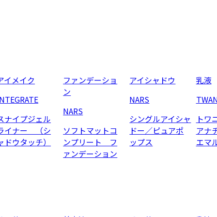
アイメイク
ファンデーショ
アイシャドウ
乳液
ン
INTEGRATE
NARS
TWA
NARS
スナイプジェル
シングルアイシャ
トワ
ライナー （シ
ソフトマットコ
ドー／ピュアポ
アナ
ャドウタッチ）
ンプリート フ
ップス
エマ
ァンデーション