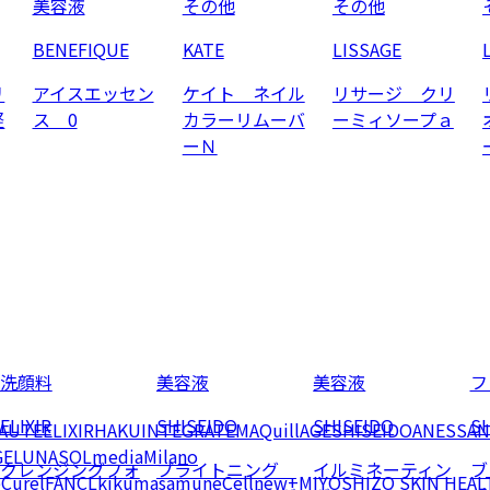
美容液
その他
その他
BENEFIQUE
KATE
LISSAGE
リ
アイスエッセン
ケイト ネイル
リサージ クリ
軽
ス 0
カラーリムーバ
ーミィソープａ
ーＮ
洗顔料
美容液
美容液
フ
ELIXIR
SHISEIDO
SHISEIDO
SH
EAUTE
ELIXIR
HAKU
INTEGRATE
MAQuillAGE
SHISEIDO
ANESSA
N
GE
LUNASOL
media
Milano
クレンジングフォ
ブライトニング
イルミネーティン
ブ
e
Curel
FANCL
kikumasamune
Cellnew+
MIYOSHI
ZO SKIN HEAL