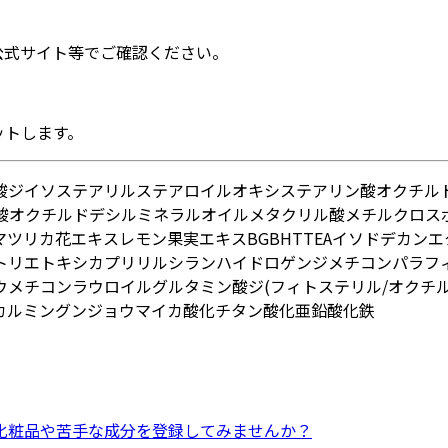
公式サイト等でご確認ください。
ットします。
酸ジイソステアリル
ステアロイルオキシステアリン酸オクチル
酸オクチルドデシル
ミネラルオイル
メタクリル酸メチルクロス
マツリカ花エキス
レモン果実エキス
BG
BHT
TEA
イソドデカン
エ
トリエトキシカプリリルシラン
ハイドロゲンジメチコン
パラフ
ウ
メチコン
ラウロイルグルタミン酸ジ(フィトステリル/オクチル
カルミン
グンジョウ
マイカ
酸化チタン
酸化亜鉛
酸化鉄
化粧品
や
苦手な成分
を登録してみませんか？