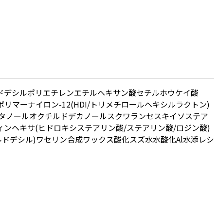
ドデシル
ポリエチレン
エチルヘキサン酸セチル
ホウケイ酸
ポリマー
ナイロン-12
(HDI/トリメチロールヘキシルラクトン)
タノール
オクチルドデカノール
スクワラン
セスキイソステア
ィン
ヘキサ(ヒドロキシステアリン酸/ステアリン酸/ロジン酸)
ドデシル)
ワセリン
合成ワックス
酸化スズ
水
水酸化Al
水添レシ