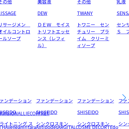
その他
美容液
その他
乳液
LISSAGE
DEW
TWANY
SENS
リサージメン
ＤＥＷ モイス
トワニー セン
セン
オイルコントロ
トリフトエッセ
チュリー プラ
Ｓ 
ールソープ
ンス（レフィ
イム クリーミ
ル）
ィソープ
ァンデーション
ファンデーション
ファンデーション
ファ
ISEIDO
SHISEIDO
SHISEIDO
SHI
AVISION
ALLIE
COFFRET
ライトニング ス
シンクロスキン
シンクロスキン
シン
TH
Avene
amritara
Antipodes
ARGITAL
COSME DECORTE
do