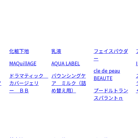
化粧下地
乳液
フェイスパウダ
ー
MAQuillAGE
AQUA LABEL
cle de peau
ドラマティック
バウンシングケ
BEAUTE
ア
カバージェリ
ア ミルク（詰
ー ＢＢ
め替え用）
プードルトラン
スパラントｎ