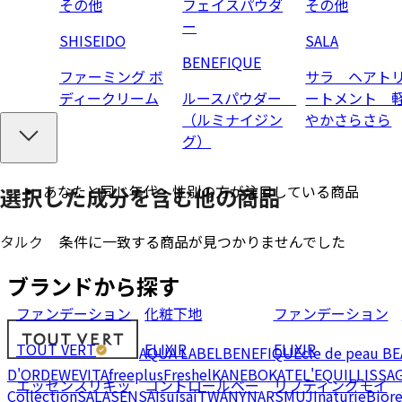
その他
フェイスパウダ
その他
ー
SHISEIDO
SALA
BENEFIQUE
ファーミング ボ
サラ ヘアト
ディークリーム
ルースパウダー
ートメント 
（ルミナイジン
やかさらさら
グ）
あなたと同じ年代・性別の方が注目している商品
選択した成分を
含む
他の商品
条件に一致する商品が見つかりませんでした
タルク
ブランドから探す
ファンデーション
化粧下地
ファンデーション
TOUT VERT
ELIXIR
ELIXIR
AQUA LABEL
BENEFIQUE
cle de peau B
D'OR
DEW
EVITA
freeplus
Freshel
KANEBO
KATE
L'EQUIL
LISSA
エッセンスリキッ
コントロールベー
リフティングモイ
Collection
SALA
SENSAI
suisai
TWANY
NARS
MUJI
naturie
Bior