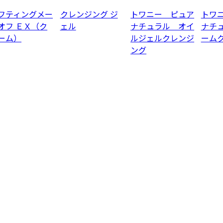
フティングメー
クレンジング ジ
トワニー ピュア
トワ
オフ ＥＸ（ク
ェル
ナチュラル オイ
ナチ
ーム）
ルジェルクレンジ
ーム
ング