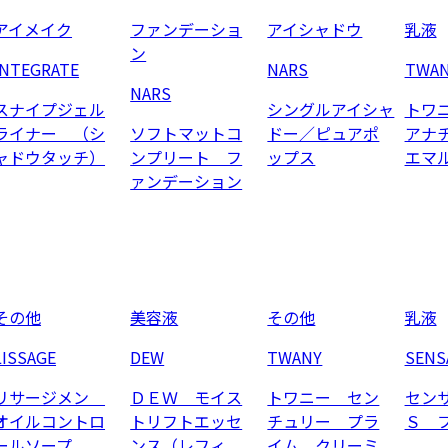
アイメイク
ファンデーショ
アイシャドウ
乳液
ン
INTEGRATE
NARS
TWA
NARS
スナイプジェル
シングルアイシャ
トワ
ライナー （シ
ソフトマットコ
ドー／ピュアポ
アナ
ャドウタッチ）
ンプリート フ
ップス
エマ
ァンデーション
その他
美容液
その他
乳液
LISSAGE
DEW
TWANY
SENS
リサージメン
ＤＥＷ モイス
トワニー セン
セン
オイルコントロ
トリフトエッセ
チュリー プラ
Ｓ 
ールソープ
ンス（レフィ
イム クリーミ