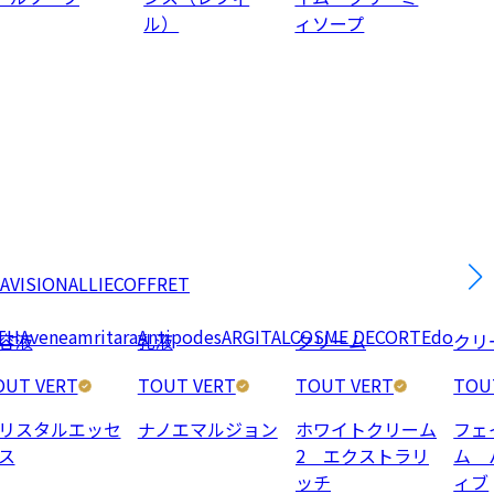
ル）
ィソープ
AVISION
ALLIE
COFFRET
TH
Avene
amritara
Antipodes
ARGITAL
COSME DECORTE
do
容液
乳液
クリーム
クリ
OUT VERT
TOUT VERT
TOUT VERT
TOU
リスタルエッセ
ナノエマルジョン
ホワイトクリーム
フェ
ス
2 エクストラリ
ム 
ッチ
ィブ