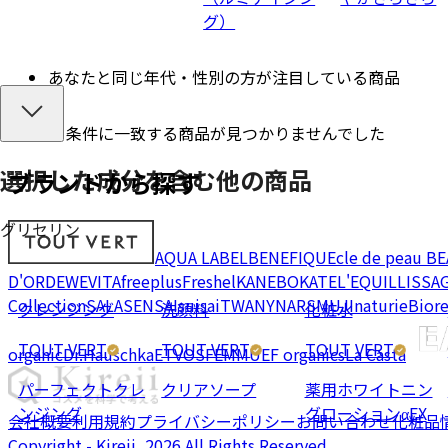
グ）
あなたと同じ年代・性別の方が注目している商品
条件に一致する商品が見つかりませんでした
選択した成分を
含む
他の商品
ブランドから探す
グリセリン
AQUA LABEL
BENEFIQUE
cle de peau B
D'OR
DEW
EVITA
freeplus
Freshel
KANEBO
KATE
L'EQUIL
LISSA
Collection
SALA
SENSAI
suisai
TWANY
NARS
MUJI
naturie
Bior
クレンジング
洗顔料
化粧水
TOUT VERT
TOUT VERT
TOUT VERT
organic
Dr.Hauschka
ETVOS
FEMMUE
F organics
La Casta
パーフェクトクレ
クリアソープ
薬用ホワイトニン
ンジング
グローションαEX
会社概要
利用規約
プライバシーポリシー
お問い合わせ
化粧品
Copyright - Kireii, 2026 All Rights Reserved.