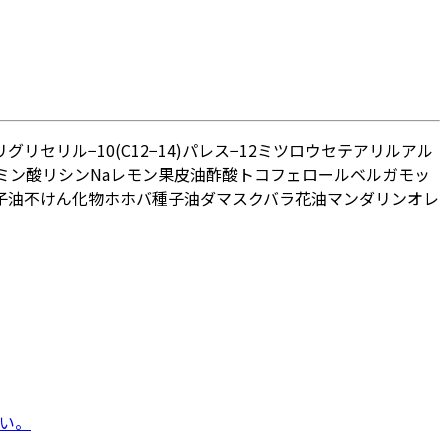
リグリセリル−10
(C12−14)パレス−12
ミツロウ
セテアリルアル
ミン酸リシンNa
レモン果皮油
酢酸トコフェロール
ベルガモッ
子油不けん化物
ホホバ種子油
ダマスクバラ花油
マンダリンオレ
い。