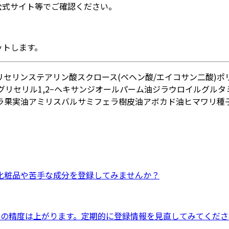
公式サイト等でご確認ください。
ットします。
リセリン
ステアリン酸スクロース
(ベヘン酸/エイコサン二酸)ポ
グリセリル
1,2−ヘキサンジオール
パーム油
ジラウロイルグルタ
ラ果実油
アミリスバルサミフェラ樹皮油
アボカド油
ヒマワリ種
化粧品
や
苦手な成分
を登録してみませんか？
ドの精度は上がります。定期的に登録情報を見直してみてくださ