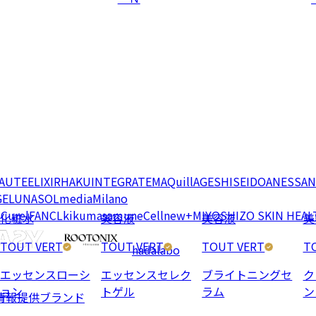
EAUTE
ELIXIR
HAKU
INTEGRATE
MAQuillAGE
SHISEIDO
ANESSA
N
GE
LUNASOL
media
Milano
e
Curel
FANCL
kikumasamune
Cellnew+
MIYOSHI
ZO SKIN HEAL
化粧水
美容液
美容液
美
TOUT VERT
TOUT VERT
TOUT VERT
T
hadalabo
エッセンスローシ
エッセンスセレク
ブライトニングセ
ク
ョン
トゲル
ラム
ン
情報提供ブランド