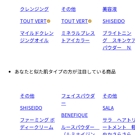
クレンジング
その他
美容液
TOUT VERT
TOUT VERT
SHISEIDO
マイルドクレン
ミネラルプレス
ブライトニン
ジングオイル
トアイカラー
グ スキンケ
パウダー Ｎ
あなたと似た肌タイプの方が注目している商品
その他
フェイスパウダ
その他
ー
SHISEIDO
SALA
BENEFIQUE
ファーミング ボ
サラ ヘアト
ディークリーム
ルースパウダー
ートメント 
（ルミナイジン
やかさらさら