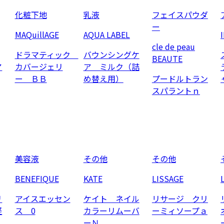
化粧下地
乳液
フェイスパウダ
ー
MAQuillAGE
AQUA LABEL
cle de peau
ドラマティック
バウンシングケ
BEAUTE
ア
カバージェリ
ア ミルク（詰
ー ＢＢ
め替え用）
プードルトラン
スパラントｎ
美容液
その他
その他
BENEFIQUE
KATE
LISSAGE
リ
アイスエッセン
ケイト ネイル
リサージ クリ
軽
ス 0
カラーリムーバ
ーミィソープａ
ーＮ