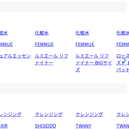
粧水
化粧水
化粧水
化粧
EMMUE
FEMMUE
FEMMUE
FEMM
ュアルエッセン
ルミエール リフ
ルミエール リフ
ロー
ァイナー
ァイナー BIGサイ
ズド 
ズ
パッ
レンジング
クレンジング
クレンジング
クレ
IXIR
SHISEIDO
TWANY
TWAN