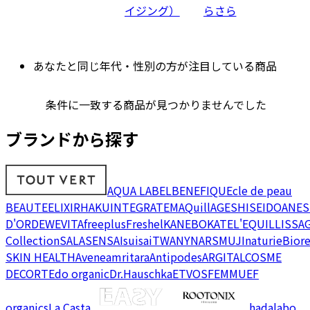
イジング）
らさら
あなたと同じ年代・性別の方が注目している商品
条件に一致する商品が見つかりませんでした
ブランドから探す
AQUA LABEL
BENEFIQUE
cle de peau
BEAUTE
ELIXIR
HAKU
INTEGRATE
MAQuillAGE
SHISEIDO
ANES
D'OR
DEW
EVITA
freeplus
Freshel
KANEBO
KATE
L'EQUIL
LISSA
Collection
SALA
SENSAI
suisai
TWANY
NARS
MUJI
naturie
Bior
SKIN HEALTH
Avene
amritara
Antipodes
ARGITAL
COSME
DECORTE
do organic
Dr.Hauschka
ETVOS
FEMMUE
F
organics
La Casta
hadalabo