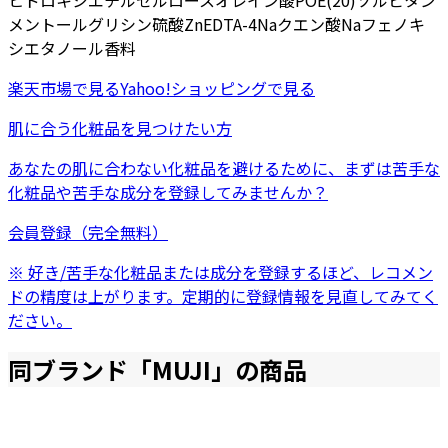
ヒドロキシエチルセルロース
オレイン酸POE(20)ソルビタン
メントール
グリシン
硫酸Zn
EDTA-4Na
クエン酸Na
フェノキ
シエタノール
香料
楽天市場
で見る
Yahoo!ショッピング
で見る
肌に合う化粧品を見つけたい方
あなたの肌に合わない化粧品を避けるために、まずは
苦手な
化粧品
や
苦手な成分
を登録してみませんか？
会員登録（完全無料）
※ 好き/苦手な化粧品または成分を登録するほど、レコメン
ドの精度は上がります。定期的に登録情報を見直してみてく
ださい。
同ブランド「
MUJI
」の商品