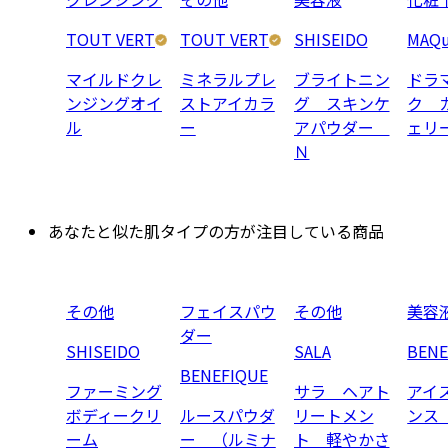
TOUT VERT
TOUT VERT
SHISEIDO
MAQu
マイルドクレ
ミネラルプレ
ブライトニン
ドラ
ンジングオイ
ストアイカラ
グ スキンケ
ク 
ル
ー
アパウダー
ェリ
Ｎ
あなたと似た肌タイプの方が注目している商品
その他
フェイスパウ
その他
美容
ダー
SHISEIDO
SALA
BENE
BENEFIQUE
ファーミング
サラ ヘアト
アイ
ボディークリ
ルースパウダ
リートメン
ンス
ーム
ー （ルミナ
ト 軽やかさ