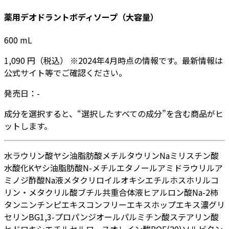
薬用デオドラントボディソープ（大容量）
600
mL
1,090
円
（税込）
※
2024年4月
時点の情報です。最新情報は
公式サイト等でご確認ください。
発売日：
-
成分を選択すると、“選択したすべての成分”を含む商品がヒ
ットします。
水
ラウリン酸
ヤシ油脂肪酸メチルタウリンNa
ミリスチン酸
水酸化K
ヤシ油脂肪酸N-メチルエタノールアミド
ラウリルア
ミノジ酢酸Na液
メタクリロイルオキシエチルホスホリルコ
リン・メタクリル酸ブチル共重合体液
ヒアルロン酸Na-2
柿
タンニン
チンピエキス
コンフリーエキス
ホップエキス
濃グリ
セリン
BG
1,3-プロパンジオール
パルミチン酸
ステアリン酸