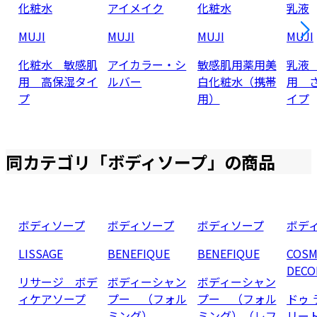
化粧水
アイメイク
化粧水
乳液
MUJI
MUJI
MUJI
MUJI
化粧水 敏感肌
アイカラー・シ
敏感肌用薬用美
乳液
用 高保湿タイ
ルバー
白化粧水（携帯
用 
プ
用）
イプ
同カテゴリ「
ボディソープ
」の商品
ボディソープ
ボディソープ
ボディソープ
ボデ
LISSAGE
BENEFIQUE
BENEFIQUE
COSM
DECO
リサージ ボデ
ボディーシャン
ボディーシャン
ィケアソープ
プー （フォル
プー （フォル
ドゥ 
ミング）
ミング）（レフ
リー