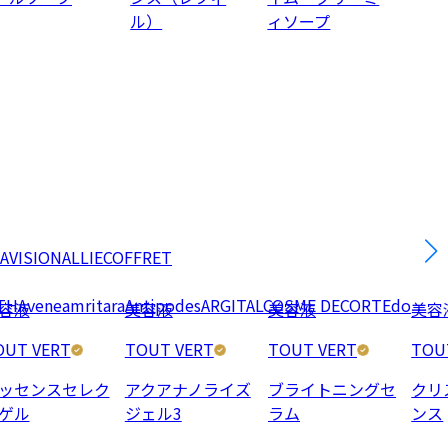
ル）
ィソープ
AVISION
ALLIE
COFFRET
TH
Avene
amritara
Antipodes
ARGITAL
COSME DECORTE
do
容液
美容液
美容液
美容
OUT VERT
TOUT VERT
TOUT VERT
TOU
ッセンスセレク
アクアナノライズ
ブライトニングセ
クリ
ゲル
ジェル3
ラム
ンス