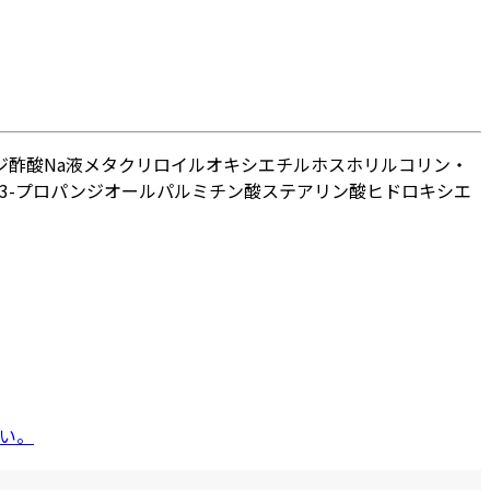
ジ酢酸Na液
メタクリロイルオキシエチルホスホリルコリン・
,3-プロパンジオール
パルミチン酸
ステアリン酸
ヒドロキシエ
い。