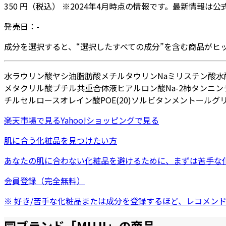
350
円
（税込）
※
2024年4月
時点の情報です。最新情報は公
発売日：
-
成分を選択すると、“選択したすべての成分”を含む商品がヒ
水
ラウリン酸
ヤシ油脂肪酸メチルタウリンNa
ミリスチン酸
水
メタクリル酸ブチル共重合体液
ヒアルロン酸Na-2
柿タンニン
チルセルロース
オレイン酸POE(20)ソルビタン
メントール
グ
楽天市場
で見る
Yahoo!ショッピング
で見る
肌に合う化粧品を見つけたい方
あなたの肌に合わない化粧品を避けるために、まずは
苦手な
会員登録（完全無料）
※ 好き/苦手な化粧品または成分を登録するほど、レコメン
同ブランド「
MUJI
」の商品