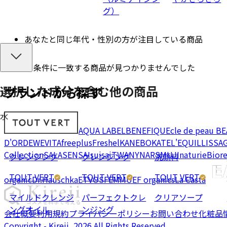
グ）
あなたと同じ年代・性別の方が注目している商品
条件に一致する商品が見つかりませんでした
選択した成分を
含む
他の商品
ブランドから探す
水
AQUA LABEL
BENEFIQUE
cle de peau B
D'OR
DEW
EVITA
freeplus
Freshel
KANEBO
KATE
L'EQUIL
LISSA
Collection
SALA
SENSAI
suisai
TWANY
NARS
MUJI
naturie
Bior
クレンジング
クレンジング
洗顔料
TOUT VERT
TOUT VERT
TOUT VERT
organic
Dr.Hauschka
ETVOS
FEMMUE
F organics
La Casta
マイルドクレンジ
パーフェクトクレ
クリアソープ
ングオイル
ンジング
会社概要
利用規約
プライバシーポリシー
お問い合わせ
化粧品
Copyright - Kireii, 2026 All Rights Reserved.