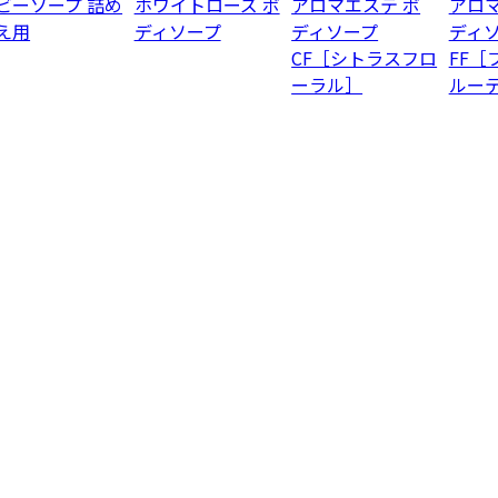
ビーソープ 詰め
ホワイトローズ ボ
アロマエステ ボ
アロマ
え用
ディソープ
ディソープ
ディ
CF［シトラスフロ
FF［
ーラル］
ルー