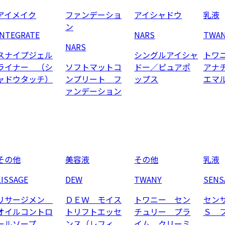
アイメイク
ファンデーショ
アイシャドウ
乳液
ン
INTEGRATE
NARS
TWA
NARS
スナイプジェル
シングルアイシャ
トワ
ライナー （シ
ソフトマットコ
ドー／ピュアポ
アナ
ャドウタッチ）
ンプリート フ
ップス
エマ
ァンデーション
その他
美容液
その他
乳液
LISSAGE
DEW
TWANY
SENS
リサージメン
ＤＥＷ モイス
トワニー セン
セン
オイルコントロ
トリフトエッセ
チュリー プラ
Ｓ 
ールソープ
ンス（レフィ
イム クリーミ