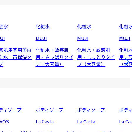
粧水
化粧水
化粧水
化粧
JI
MUJI
MUJI
MUJI
感肌用薬用美白
化粧水・敏感肌
化粧水・敏感肌
化粧
粧水 高保湿タ
用・さっぱりタイ
用・しっとりタイ
用・
プ
プ（大容量）
プ（大容量）
（大
ディソープ
ボディソープ
ボディソープ
ボデ
VOS
La Casta
La Casta
La Ca