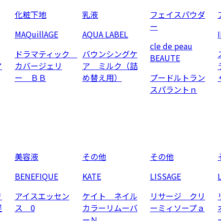
化粧下地
乳液
フェイスパウダ
ー
MAQuillAGE
AQUA LABEL
cle de peau
ドラマティック
バウンシングケ
BEAUTE
ア
カバージェリ
ア ミルク（詰
ー ＢＢ
め替え用）
プードルトラン
スパラントｎ
美容液
その他
その他
BENEFIQUE
KATE
LISSAGE
リ
アイスエッセン
ケイト ネイル
リサージ クリ
軽
ス 0
カラーリムーバ
ーミィソープａ
ーＮ