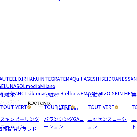
EAUTE
ELIXIR
HAKU
INTEGRATE
MAQuillAGE
SHISEIDO
ANESSA
N
GE
LUNASOL
media
Milano
e
Curel
FANCL
kikumasamune
Cellnew+
MIYOSHI
ZO SKIN HEAL
化粧水
化粧水
化粧水
美
TOUT VERT
TOUT VERT
TOUT VERT
T
hadalabo
スキンピーリング
バランシングGAロ
エッセンスローシ
エ
ローション
ーション
ョン
ト
情報提供ブランド