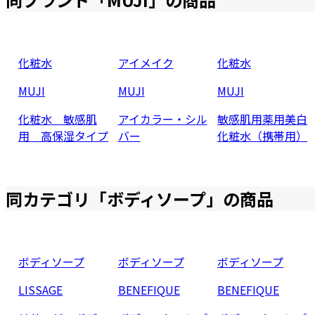
化粧水
アイメイク
化粧水
MUJI
MUJI
MUJI
化粧水 敏感肌
アイカラー・シル
敏感肌用薬用美白
用 高保湿タイプ
バー
化粧水（携帯用）
同カテゴリ「
ボディソープ
」の商品
ボディソープ
ボディソープ
ボディソープ
LISSAGE
BENEFIQUE
BENEFIQUE