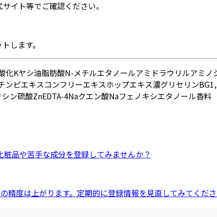
式サイト等でご確認ください。
ットします。
酸化K
ヤシ油脂肪酸N-メチルエタノールアミド
ラウリルアミノ
チンピエキス
コンフリーエキス
ホップエキス
濃グリセリン
BG
1
リシン
硫酸Zn
EDTA-4Na
クエン酸Na
フェノキシエタノール
香料
化粧品
や
苦手な成分
を登録してみませんか？
ドの精度は上がります。定期的に登録情報を見直してみてくださ