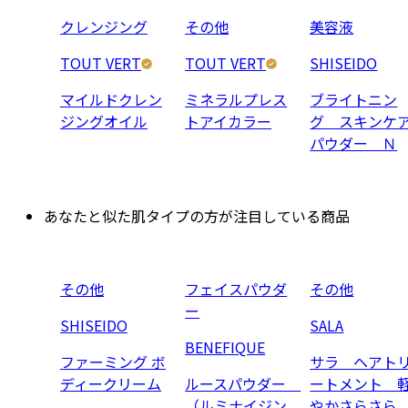
クレンジング
その他
美容液
TOUT VERT
TOUT VERT
SHISEIDO
マイルドクレン
ミネラルプレス
ブライトニン
ジングオイル
トアイカラー
グ スキンケ
パウダー Ｎ
あなたと似た肌タイプの方が注目している商品
その他
フェイスパウダ
その他
ー
SHISEIDO
SALA
BENEFIQUE
ファーミング ボ
サラ ヘアト
ディークリーム
ルースパウダー
ートメント 
（ルミナイジン
やかさらさら