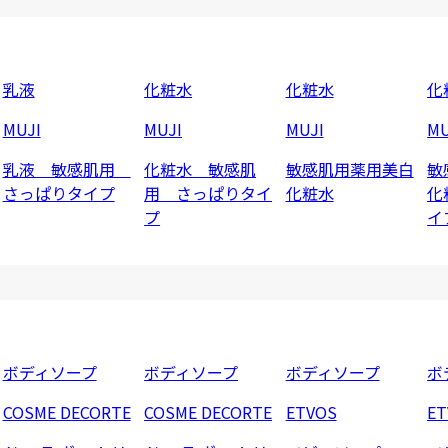
乳液
化粧水
化粧水
化
MUJI
MUJI
MUJI
MU
乳液 敏感肌用
化粧水 敏感肌
敏感肌用薬用美白
敏
さっぱりタイプ
用 さっぱりタイ
化粧水
化
プ
イ
ボディソープ
ボディソープ
ボディソープ
ボ
COSME DECORTE
COSME DECORTE
ETVOS
ET