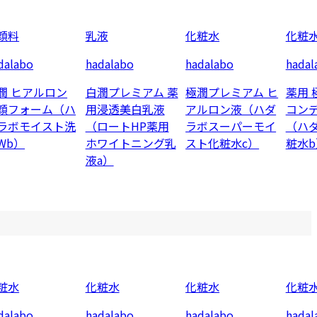
顔料
乳液
化粧水
化粧
dalabo
hadalabo
hadalabo
hadal
潤 ヒアルロン
白潤プレミアム 薬
極潤プレミアム ヒ
薬用 
顔フォーム（ハ
用浸透美白乳液
アルロン液（ハダ
コン
ラボモイスト洗
（ロートHP薬用
ラボスーパーモイ
（ハ
Wb）
ホワイトニング乳
スト化粧水c）
粧水b
液a）
粧水
化粧水
化粧水
化粧
dalabo
hadalabo
hadalabo
hadal