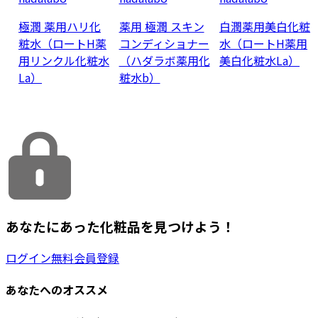
極潤 薬用ハリ化
薬用 極潤 スキン
白潤薬用美白化粧
粧水（ロートH薬
コンディショナー
水（ロートH薬用
用リンクル化粧水
（ハダラボ薬用化
美白化粧水La）
La）
粧水b）
あなたにあった化粧品を見つけよう！
ログイン
無料会員登録
あなたへのオススメ