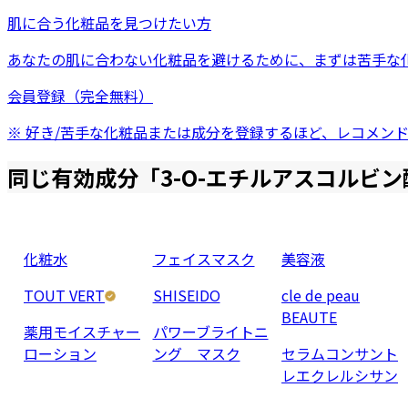
肌に合う化粧品を見つけたい方
あなたの肌に合わない化粧品を避けるために、まずは
苦手な
会員登録（完全無料）
※ 好き/苦手な化粧品または成分を登録するほど、レコメン
同じ有効成分「
3-O-エチルアスコルビン
化粧水
フェイスマスク
美容液
TOUT VERT
SHISEIDO
cle de peau
BEAUTE
薬用モイスチャー
パワーブライトニ
ローション
ング マスク
セラムコンサント
レエクレルシサン