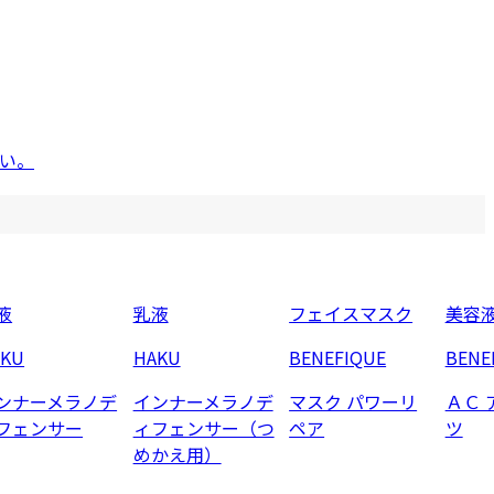
い。
液
乳液
フェイスマスク
美容
AKU
HAKU
BENEFIQUE
BENE
ンナーメラノデ
インナーメラノデ
マスク パワーリ
ＡＣ 
フェンサー
ィフェンサー（つ
ペア
ツ
めかえ用）