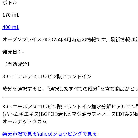
ボトル
170
mL
400
mL
オープンプライス
※
2025年4月
時点の情報です。最新情報は
発売日：
-
【有効成分】
3-O-エチルアスコルビン酸
アラントイン
成分を選択すると、“選択したすべての成分”を含む商品がヒ
3-O-エチルアスコルビン酸
アラントイン
加水分解ヒアルロン酸
(ハトムギエキス)
BG
POE硬化ヒマシ油
ラフィノース
EDTA-2N
オール
ナットウガム
楽天市場
で見る
Yahoo!ショッピング
で見る