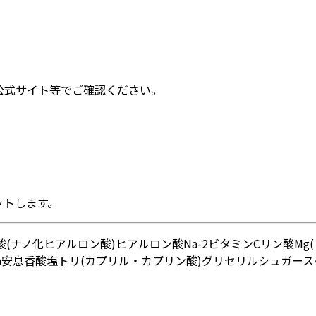
公式サイト等でご確認ください。
ットします。
(ナノ化ヒアルロン酸)
ヒアルロン酸Na-2
ビタミンCリン酸Mg(
a
安息香酸塩
トリ(カプリル・カプリン酸)グリセリル
シュガース