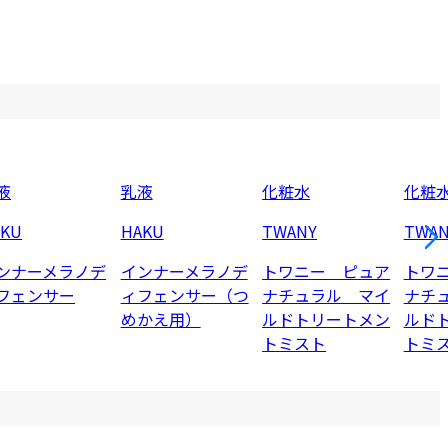
液
乳液
化粧水
化粧
AKU
HAKU
TWANY
TWAN
ンナーメラノデ
インナーメラノデ
トワニー ピュア
トワ
フェンサー
ィフェンサー（つ
ナチュラル マイ
ナチ
めかえ用）
ルドトリートメン
ルド
トミスト
トミ