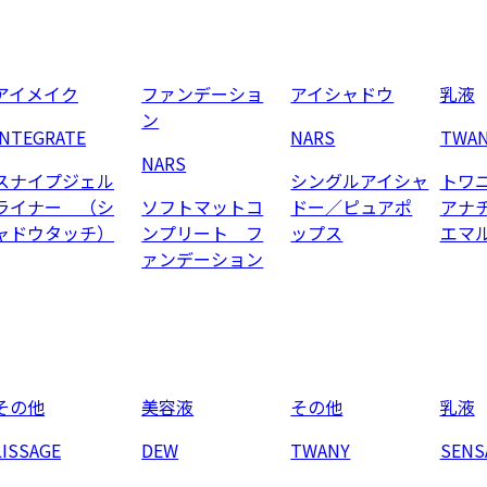
アイメイク
ファンデーショ
アイシャドウ
乳液
ン
INTEGRATE
NARS
TWA
NARS
スナイプジェル
シングルアイシャ
トワ
ライナー （シ
ソフトマットコ
ドー／ピュアポ
アナ
ャドウタッチ）
ンプリート フ
ップス
エマ
ァンデーション
その他
美容液
その他
乳液
LISSAGE
DEW
TWANY
SENS