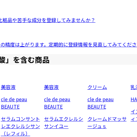
化粧品
や
苦手な成分
を登録してみませんか？
ドの精度は上がります。定期的に登録情報を見直してみてくださ
酸
」を含む商品
美容液
美容液
クリーム
乳
cle de peau
cle de peau
cle de peau
H
BEAUTE
BEAUTE
BEAUTE
イ
セラムコンサント
セラムエクレルシ
クレームドマッサ
ィ
レエクレルシサン
サンイユー
ージュｓ
（レフィル）