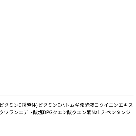
ビタミンC誘導体)
ビタミンE
ハトムギ発酵液
ヨクイニンエキス
クワラン
エデト酸塩
DPG
クエン酸
クエン酸Na
1,2-ペンタンジ