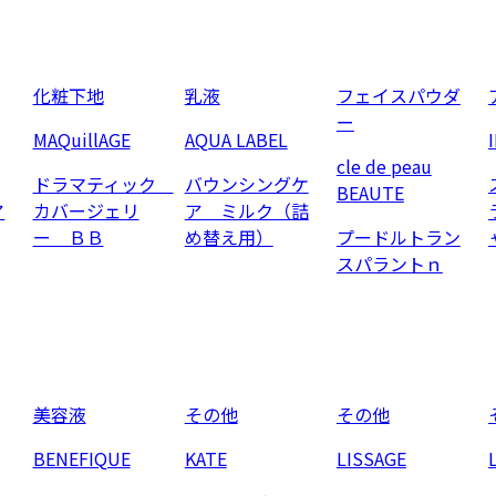
化粧下地
乳液
フェイスパウダ
ー
MAQuillAGE
AQUA LABEL
cle de peau
ドラマティック
バウンシングケ
BEAUTE
ア
カバージェリ
ア ミルク（詰
ー ＢＢ
め替え用）
プードルトラン
スパラントｎ
美容液
その他
その他
BENEFIQUE
KATE
LISSAGE