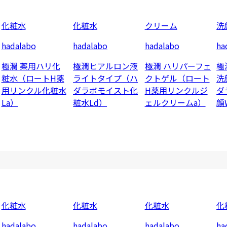
化粧水
化粧水
クリーム
洗
hadalabo
hadalabo
hadalabo
ha
極潤 薬用ハリ化
極潤ヒアルロン液
極潤 ハリパーフェ
極
粧水（ロートH薬
ライトタイプ（ハ
クトゲル（ロート
洗
用リンクル化粧水
ダラボモイスト化
H薬用リンクルジ
ダ
La）
粧水Ld）
ェルクリームa）
顔
化粧水
化粧水
化粧水
化
hadalabo
hadalabo
hadalabo
ha