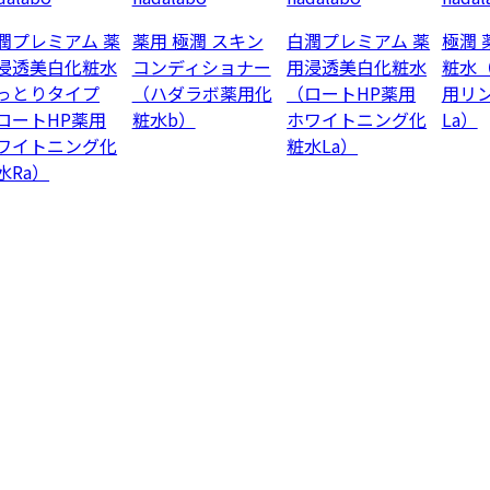
潤プレミアム 薬
薬用 極潤 スキン
白潤プレミアム 薬
極潤 
浸透美白化粧水
コンディショナー
用浸透美白化粧水
粧水
っとりタイプ
（ハダラボ薬用化
（ロートHP薬用
用リ
ロートHP薬用
粧水b）
ホワイトニング化
La）
ワイトニング化
粧水La）
水Ra）