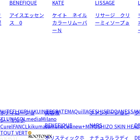
BENEFIQUE
KATE
LISSAGE
リ
アイスエッセン
ケイト ネイル
リサージ クリ
軽
ス 0
カラーリムーバ
ーミィソープａ
ーＮ
EAUTE
ELIXIR
HAKU
INTEGRATE
MAQuillAGE
SHISEIDO
ANESSA
N
ボディローショ
美容液
ファンデーション
ク
GE
LUNASOL
media
Milano
ン・ミルク
BENEFIQUE
NARS
D
e
Curel
FANCL
kikumasamune
Cellnew+
MIYOSHI
ZO SKIN HEAL
TOUT VERT
ホリスティックホ
ナチュラルラディ
D