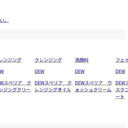
い。
レンジング
クレンジング
洗顔料
フェ
EW
DEW
DEW
DEW
EWスぺリア ク
DEWスぺリア ク
DEWスぺリア ウ
DEW
ンジングクリー
レンジングオイル
ォッシュクリーム
スク
ート