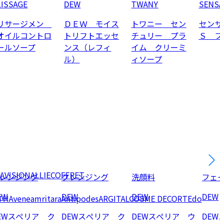
LISSAGE
DEW
TWANY
SENS
リサージメン
ＤＥＷ モイス
トワニー セン
セン
オイルコントロ
トリフトエッセ
チュリー プラ
Ｓ 
ールソープ
ンス（レフィ
イム クリーミ
ル）
ィソープ
AVISION
ALLIE
COFFRET
レンジング
クレンジング
洗顔料
フェ
EW
DEW
DEW
DEW
TH
Avene
amritara
Antipodes
ARGITAL
COSME DECORTE
do
EWスぺリア ク
DEWスぺリア ク
DEWスぺリア ウ
DE