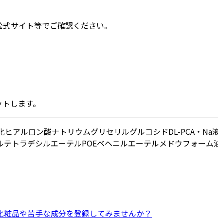
公式サイト等でご確認ください。
ットします。
化ヒアルロン酸ナトリウム
グリセリルグルコシド
DL-PCA・Na
ルテトラデシルエーテル
POEベヘニルエーテル
メドウフォーム
化粧品
や
苦手な成分
を登録してみませんか？