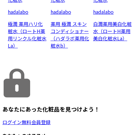
hadalabo
hadalabo
hadalabo
極潤 薬用ハリ化
薬用 極潤 スキン
白潤薬用美白化粧
粧水（ロートH薬
コンディショナー
水（ロートH薬用
用リンクル化粧水
（ハダラボ薬用化
美白化粧水La）
La）
粧水b）
あなたにあった化粧品を見つけよう！
ログイン
無料会員登録