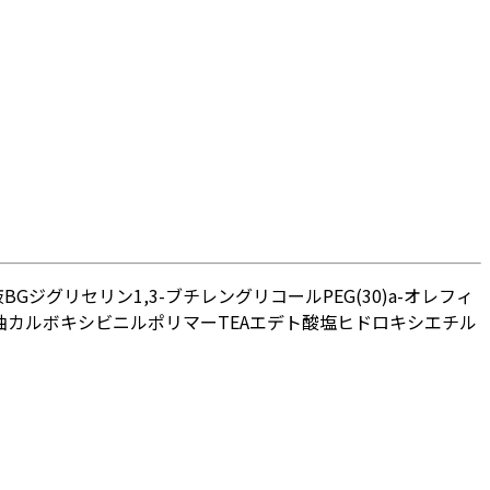
液
BG
ジグリセリン
1,3-ブチレングリコール
PEG(30)
a-オレフィ
油
カルボキシビニルポリマー
TEA
エデト酸塩
ヒドロキシエチル