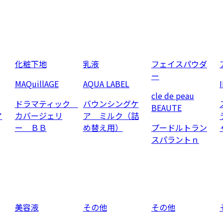
化粧下地
乳液
フェイスパウダ
ー
MAQuillAGE
AQUA LABEL
cle de peau
ドラマティック
バウンシングケ
BEAUTE
ア
カバージェリ
ア ミルク（詰
ー ＢＢ
め替え用）
プードルトラン
スパラントｎ
美容液
その他
その他