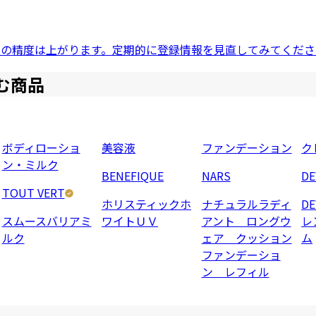
ドの精度は上がります。定期的に登録情報を見直してみてくださ
む商品
ボディローショ
美容液
ファンデーション
ク
ン・ミルク
BENEFIQUE
NARS
D
TOUT VERT
ホリスティックホ
ナチュラルラディ
D
スムースバリアミ
ワイトＵＶ
アント ロングウ
レ
ルク
ェア クッション
ム
ファンデーショ
ン レフィル