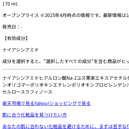
170
mL
オープンプライス
※
2025年4月
時点の情報です。最新情報は
発売日：
-
【有効成分】
ナイアシンアミド
成分を選択すると、“選択したすべての成分”を含む商品がヒ
ナイアシンアミド
ヒアルロン酸Na-2
ユズ果実エキス
アセチル
ンオリゴマー
ポリオキシエチレンポリオキシプロピレンデシ
セルロース
ラフィノース
楽天市場
で見る
Yahoo!ショッピング
で見る
肌に合う化粧品を見つけたい方
あなたの肌に合わない化粧品を避けるために、まずは
苦手な