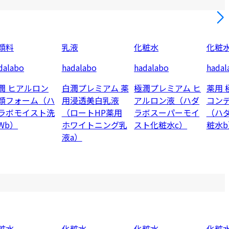
顔料
乳液
化粧水
化粧
dalabo
hadalabo
hadalabo
hadal
潤 ヒアルロン
白潤プレミアム 薬
極潤プレミアム ヒ
薬用 
顔フォーム（ハ
用浸透美白乳液
アルロン液（ハダ
コン
ラボモイスト洗
（ロートHP薬用
ラボスーパーモイ
（ハ
Wb）
ホワイトニング乳
スト化粧水c）
粧水b
液a）
粧水
化粧水
化粧水
化粧