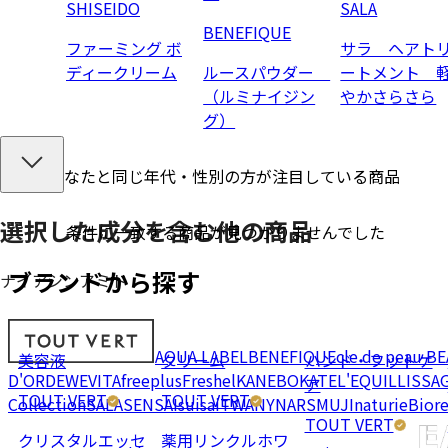
SHISEIDO
SALA
BENEFIQUE
ファーミング ボ
サラ ヘアト
ディークリーム
ルースパウダー
ートメント 
（ルミナイジン
やかさらさら
グ）
あなたと同じ年代・性別の方が注目している商品
選択した成分を
含む
他の商品
条件に一致する商品が見つかりませんでした
ブランドから探す
ナイアシンアミド
AQUA LABEL
BENEFIQUE
cle de peau B
美容液
クリーム
ハンド・フットケ
D'OR
DEW
EVITA
freeplus
Freshel
KANEBO
KATE
L'EQUIL
LISSA
ア
TOUT VERT
TOUT VERT
Collection
SALA
SENSAI
suisai
TWANY
NARS
MUJI
naturie
Bior
TOUT VERT
クリスタルエッセ
薬用リンクルホワ