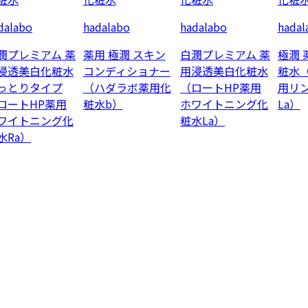
dalabo
hadalabo
hadalabo
hadal
潤プレミアム 薬
薬用 極潤 スキン
白潤プレミアム 薬
極潤 
浸透美白化粧水
コンディショナー
用浸透美白化粧水
粧水
っとりタイプ
（ハダラボ薬用化
（ロートHP薬用
用リ
ロートHP薬用
粧水b）
ホワイトニング化
La）
ワイトニング化
粧水La）
水Ra）