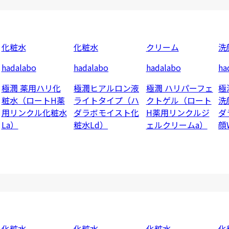
化粧水
化粧水
クリーム
洗
hadalabo
hadalabo
hadalabo
ha
極潤 薬用ハリ化
極潤ヒアルロン液
極潤 ハリパーフェ
極
粧水（ロートH薬
ライトタイプ（ハ
クトゲル（ロート
洗
用リンクル化粧水
ダラボモイスト化
H薬用リンクルジ
ダ
La）
粧水Ld）
ェルクリームa）
顔
化粧水
化粧水
化粧水
化