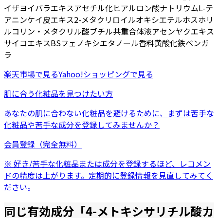
イザヨイバラエキス
アセチル化ヒアルロン酸ナトリウム
L-テ
アニン
ケイ皮エキス
2-メタクリロイルオキシエチルホスホリ
ルコリン・メタクリル酸ブチル共重合体液
アセンヤクエキス
サイコエキスBS
フェノキシエタノール
香料
黄酸化鉄
ベンガ
ラ
楽天市場
で見る
Yahoo!ショッピング
で見る
肌に合う化粧品を見つけたい方
あなたの肌に合わない化粧品を避けるために、まずは
苦手な
化粧品
や
苦手な成分
を登録してみませんか？
会員登録（完全無料）
※ 好き/苦手な化粧品または成分を登録するほど、レコメン
ドの精度は上がります。定期的に登録情報を見直してみてく
ださい。
同じ有効成分「
4-メトキシサリチル酸カ