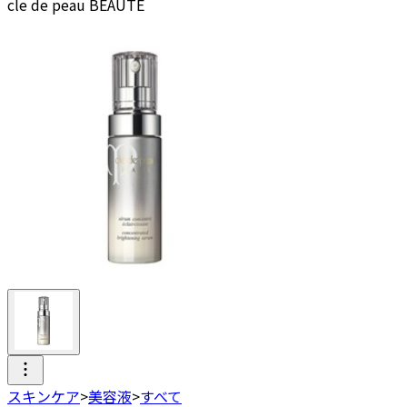
cle de peau BEAUTE
スキンケア
>
美容液
>
すべて