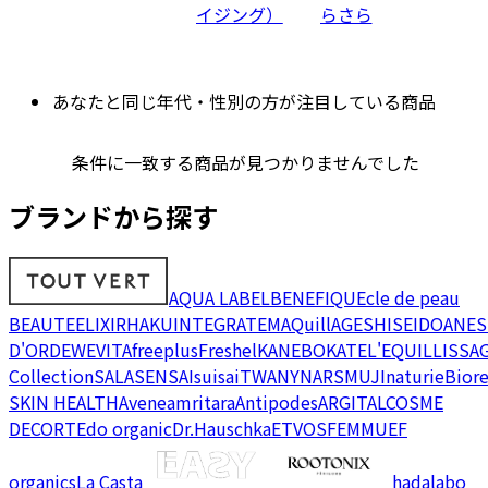
イジング）
らさら
あなたと同じ年代・性別の方が注目している商品
条件に一致する商品が見つかりませんでした
ブランドから探す
AQUA LABEL
BENEFIQUE
cle de peau
BEAUTE
ELIXIR
HAKU
INTEGRATE
MAQuillAGE
SHISEIDO
ANES
D'OR
DEW
EVITA
freeplus
Freshel
KANEBO
KATE
L'EQUIL
LISSA
Collection
SALA
SENSAI
suisai
TWANY
NARS
MUJI
naturie
Bior
SKIN HEALTH
Avene
amritara
Antipodes
ARGITAL
COSME
DECORTE
do organic
Dr.Hauschka
ETVOS
FEMMUE
F
organics
La Casta
hadalabo