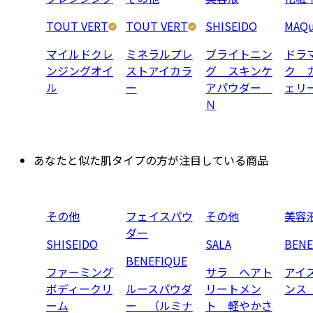
TOUT VERT
TOUT VERT
SHISEIDO
MAQu
マイルドクレ
ミネラルプレ
ブライトニン
ドラ
ンジングオイ
ストアイカラ
グ スキンケ
ク 
ル
ー
アパウダー
ェリ
Ｎ
あなたと似た肌タイプの方が注目している商品
その他
フェイスパウ
その他
美容
ダー
SHISEIDO
SALA
BENE
BENEFIQUE
ファーミング
サラ ヘアト
アイ
ボディークリ
ルースパウダ
リートメン
ンス
ーム
ー （ルミナ
ト 軽やかさ