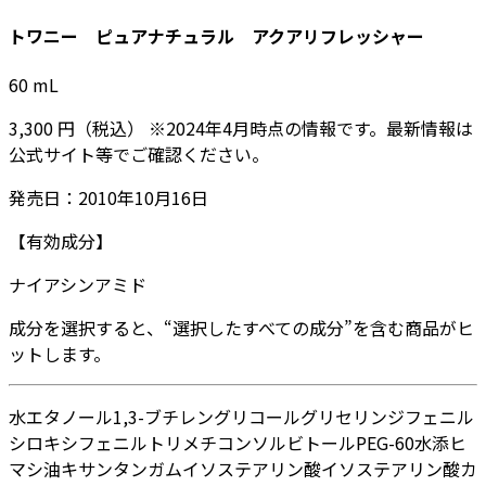
トワニー ピュアナチュラル アクアリフレッシャー
60
mL
3,300
円
（税込）
※
2024年4月
時点の情報です。最新情報は
公式サイト等でご確認ください。
発売日：
2010年10月16日
【有効成分】
ナイアシンアミド
成分を選択すると、“選択したすべての成分”を含む商品がヒ
ットします。
水
エタノール
1,3-ブチレングリコール
グリセリン
ジフェニル
シロキシフェニルトリメチコン
ソルビトール
PEG-60水添ヒ
マシ油
キサンタンガム
イソステアリン酸
イソステアリン酸カ