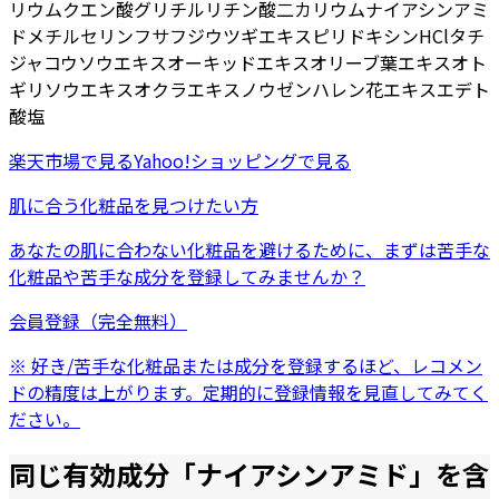
リウム
クエン酸
グリチルリチン酸二カリウム
ナイアシンアミ
ド
メチルセリン
フサフジウツギエキス
ピリドキシンHCl
タチ
ジャコウソウエキス
オーキッドエキス
オリーブ葉エキス
オト
ギリソウエキス
オクラエキス
ノウゼンハレン花エキス
エデト
酸塩
楽天市場
で見る
Yahoo!ショッピング
で見る
肌に合う化粧品を見つけたい方
あなたの肌に合わない化粧品を避けるために、まずは
苦手な
化粧品
や
苦手な成分
を登録してみませんか？
会員登録（完全無料）
※ 好き/苦手な化粧品または成分を登録するほど、レコメン
ドの精度は上がります。定期的に登録情報を見直してみてく
ださい。
同じ有効成分「
ナイアシンアミド
」を含