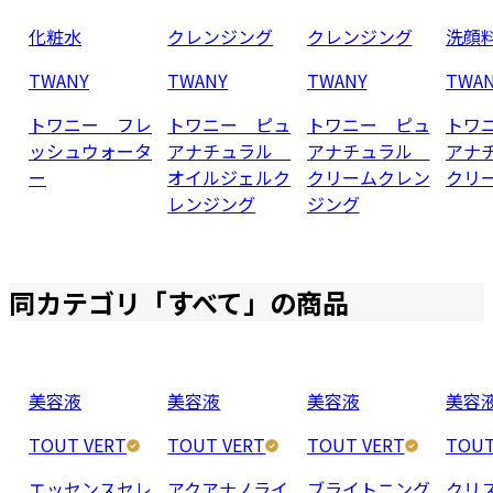
化粧水
クレンジング
クレンジング
洗顔
TWANY
TWANY
TWANY
TWA
トワニー フレ
トワニー ピュ
トワニー ピュ
トワ
ッシュウォータ
アナチュラル
アナチュラル
アナ
ー
オイルジェルク
クリームクレン
クリ
レンジング
ジング
同カテゴリ「
すべて
」の商品
美容液
美容液
美容液
美容
TOUT VERT
TOUT VERT
TOUT VERT
TOUT
エッセンスセレ
アクアナノライ
ブライトニング
クリ