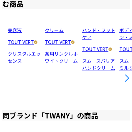
む商品
美容液
クリーム
ハンド・フット
ボデ
ケア
ン・
TOUT VERT
TOUT VERT
TOUT VERT
TOUT
クリスタルエッ
薬用リンクルホ
センス
ワイトクリーム
スムースバリア
スム
ハンドクリーム
ミル
同ブランド「
TWANY
」の商品