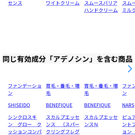
センス
ワイトクリーム
スムースバリア
スム
ハンドクリーム
ミル
同じ有効成分「
アデノシン
」を含む商品
ファンデーショ
育毛・養毛・増
育毛・養毛・増
ファ
ン
毛
毛
ン
SHISEIDO
BENEFIQUE
BENEFIQUE
NARS
シンクロスキ
スカルプエッセ
スカルプエッセ
ピュ
ン グロー ク
ンス （スパー
ンスＮ
ント
ッションコンパ
クリングフレグ
ョン