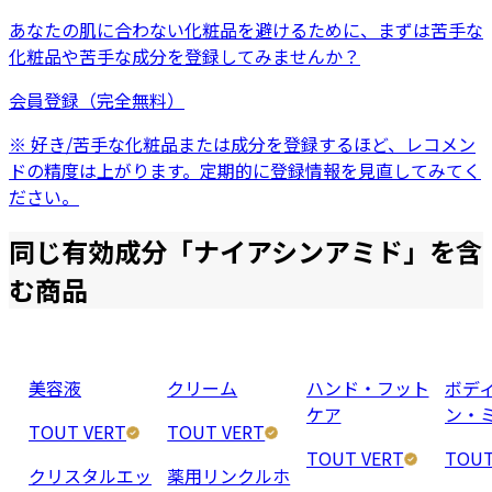
あなたの肌に合わない化粧品を避けるために、まずは
苦手な
化粧品
や
苦手な成分
を登録してみませんか？
会員登録（完全無料）
※ 好き/苦手な化粧品または成分を登録するほど、レコメン
ドの精度は上がります。定期的に登録情報を見直してみてく
ださい。
同じ有効成分「
ナイアシンアミド
」を含
む商品
美容液
クリーム
ハンド・フット
ボデ
ケア
ン・
TOUT VERT
TOUT VERT
TOUT VERT
TOUT
クリスタルエッ
薬用リンクルホ