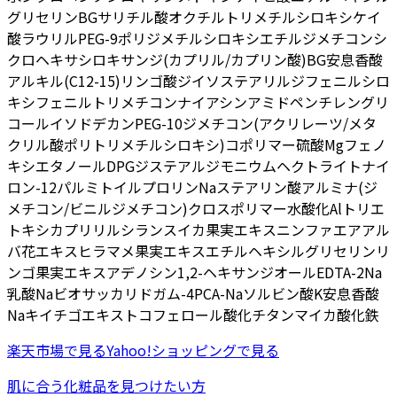
グリセリン
BG
サリチル酸オクチル
トリメチルシロキシケイ
酸
ラウリルPEG-9ポリジメチルシロキシエチルジメチコン
シ
クロヘキサシロキサン
ジ(カプリル/カプリン酸)BG
安息香酸
アルキル(C12-15)
リンゴ酸ジイソステアリル
ジフェニルシロ
キシフェニルトリメチコン
ナイアシンアミド
ペンチレングリ
コール
イソドデカン
PEG-10ジメチコン
(アクリレーツ/メタ
クリル酸ポリトリメチルシロキシ)コポリマー
硫酸Mg
フェノ
キシエタノール
DPG
ジステアルジモニウムヘクトライト
ナイ
ロン-12
パルミトイルプロリンNa
ステアリン酸
アルミナ
(ジ
メチコン/ビニルジメチコン)クロスポリマー
水酸化Al
トリエ
トキシカプリリルシラン
スイカ果実エキス
ニンファエアアル
バ花エキス
ヒラマメ果実エキス
エチルヘキシルグリセリン
リ
ンゴ果実エキス
アデノシン
1,2-ヘキサンジオール
EDTA-2Na
乳酸Na
ビオサッカリドガム-4
PCA-Na
ソルビン酸K
安息香酸
Na
キイチゴエキス
トコフェロール
酸化チタン
マイカ
酸化鉄
楽天市場
で見る
Yahoo!ショッピング
で見る
肌に合う化粧品を見つけたい方