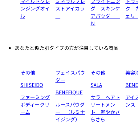
マイルドクレ
ミネラルプレ
ブライトニン
ドラ
ンジングオイ
ストアイカラ
グ スキンケ
ク 
ル
ー
アパウダー
ェリ
Ｎ
あなたと似た肌タイプの方が注目している商品
その他
フェイスパウ
その他
美容
ダー
SHISEIDO
SALA
BENE
BENEFIQUE
ファーミング
サラ ヘアト
アイ
ボディークリ
ルースパウダ
リートメン
ンス
ーム
ー （ルミナ
ト 軽やかさ
イジング）
らさら