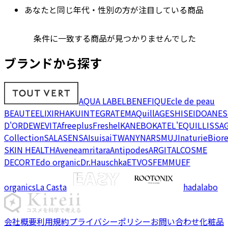
あなたと同じ年代・性別の方が注目している商品
条件に一致する商品が見つかりませんでした
ブランドから探す
AQUA LABEL
BENEFIQUE
cle de peau
BEAUTE
ELIXIR
HAKU
INTEGRATE
MAQuillAGE
SHISEIDO
ANES
D'OR
DEW
EVITA
freeplus
Freshel
KANEBO
KATE
L'EQUIL
LISSA
Collection
SALA
SENSAI
suisai
TWANY
NARS
MUJI
naturie
Bior
SKIN HEALTH
Avene
amritara
Antipodes
ARGITAL
COSME
DECORTE
do organic
Dr.Hauschka
ETVOS
FEMMUE
F
organics
La Casta
hadalabo
会社概要
利用規約
プライバシーポリシー
お問い合わせ
化粧品