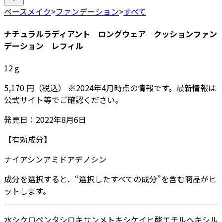
ベースメイク
>
ファンデーション
>
すべて
ナチュラルラディアント ロングウェア クッションファン
デーション レフィル
12
g
5,170
円
（税込）
※
2024年4月
時点の情報です。最新情報は
公式サイト等でご確認ください。
発売日：
2022年8月6日
【有効成分】
ナイアシンアミド
アデノシン
成分を選択すると、“選択したすべての成分”を含む商品がヒ
ットします。
水
シクロペンタシロキサン
メトキシケイヒ酸エチルヘキシル