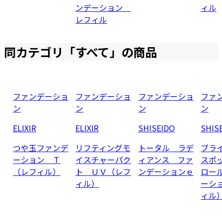
ンデーション
ィル
レフィル
同カテゴリ「
すべて
」の商品
ファンデーショ
ファンデーショ
ファンデーショ
ファ
ン
ン
ン
ン
ELIXIR
ELIXIR
SHISEIDO
SHIS
つや玉ファンデ
リフティングモ
トータル ラデ
ブラ
ーション Ｔ
イスチャーパク
ィアンス ファ
スポ
（レフィル）
ト ＵＶ（レフ
ンデーションｅ
ロー
ィル）
ーシ
ィル