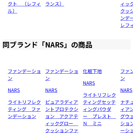
クト （レフィ
ランス）
ィッ
ル）
クッ
ンデ
レフ
同ブランド「
NARS
」の商品
ファンデーショ
ファンデーショ
化粧下地
ファ
ン
ン
ン
NARS
NARS
NARS
NARS
ライトリフレク
ライトリフレク
ピュアラディア
ティングセッテ
ナチ
ティング ファ
ントプロテクシ
ィングパウダ
ィア
ンデーション
ョン アクアテ
ー プレスト
グウ
ィックグロー
Ｎ ミニ
ショ
クッションファ
ーシ