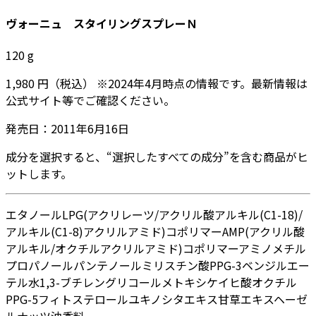
ヴォーニュ スタイリングスプレーＮ
120
g
1,980
円
（税込）
※
2024年4月
時点の情報です。最新情報は
公式サイト等でご確認ください。
発売日：
2011年6月16日
成分を選択すると、“選択したすべての成分”を含む商品がヒ
ットします。
エタノール
LPG
(アクリレーツ/アクリル酸アルキル(C1-18)/
アルキル(C1-8)アクリルアミド)コポリマーAMP
(アクリル酸
アルキル/オクチルアクリルアミド)コポリマー
アミノメチル
プロパノール
パンテノール
ミリスチン酸PPG-3ベンジルエー
テル
水
1,3-ブチレングリコール
メトキシケイヒ酸オクチル
PPG-5フィトステロール
ユキノシタエキス
甘草エキス
ヘーゼ