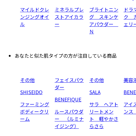
マイルドクレ
ミネラルプレ
ブライトニン
ドラ
ンジングオイ
ストアイカラ
グ スキンケ
ク 
ル
ー
アパウダー
ェリ
Ｎ
あなたと似た肌タイプの方が注目している商品
その他
フェイスパウ
その他
美容
ダー
SHISEIDO
SALA
BENE
BENEFIQUE
ファーミング
サラ ヘアト
アイ
ボディークリ
ルースパウダ
リートメン
ンス
ーム
ー （ルミナ
ト 軽やかさ
イジング）
らさら