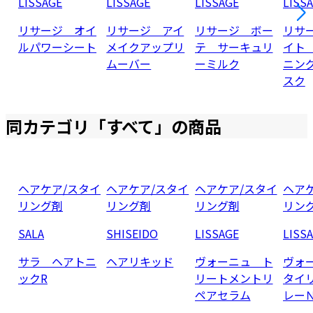
LISSAGE
LISSAGE
LISSAGE
LISS
リサージ オイ
リサージ アイ
リサージ ボー
リサ
ルパワーシート
メイクアップリ
テ サーキュリ
イト
ムーバー
ーミルク
ニン
スク
同カテゴリ「
すべて
」の商品
ヘアケア/スタイ
ヘアケア/スタイ
ヘアケア/スタイ
ヘア
リング剤
リング剤
リング剤
リン
SALA
SHISEIDO
LISSAGE
LISS
サラ ヘアトニ
ヘアリキッド
ヴォーニュ ト
ヴォ
ックR
リートメントリ
タイ
ペアセラム
レー