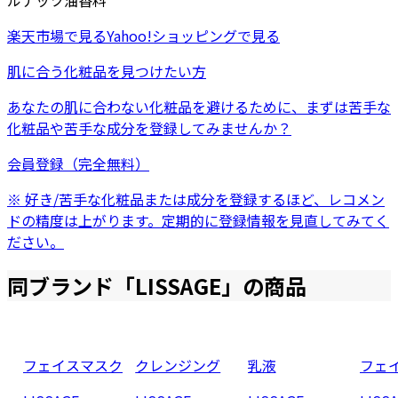
ルナッツ油
香料
楽天市場
で見る
Yahoo!ショッピング
で見る
肌に合う化粧品を見つけたい方
あなたの肌に合わない化粧品を避けるために、まずは
苦手な
化粧品
や
苦手な成分
を登録してみませんか？
会員登録（完全無料）
※ 好き/苦手な化粧品または成分を登録するほど、レコメン
ドの精度は上がります。定期的に登録情報を見直してみてく
ださい。
同ブランド「
LISSAGE
」の商品
フェイスマスク
クレンジング
乳液
フェ