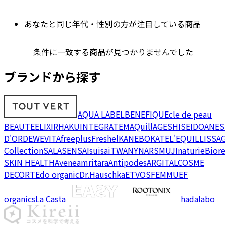
あなたと同じ年代・性別の方が注目している商品
条件に一致する商品が見つかりませんでした
ブランドから探す
AQUA LABEL
BENEFIQUE
cle de peau
BEAUTE
ELIXIR
HAKU
INTEGRATE
MAQuillAGE
SHISEIDO
ANES
D'OR
DEW
EVITA
freeplus
Freshel
KANEBO
KATE
L'EQUIL
LISSA
Collection
SALA
SENSAI
suisai
TWANY
NARS
MUJI
naturie
Bior
SKIN HEALTH
Avene
amritara
Antipodes
ARGITAL
COSME
DECORTE
do organic
Dr.Hauschka
ETVOS
FEMMUE
F
organics
La Casta
hadalabo