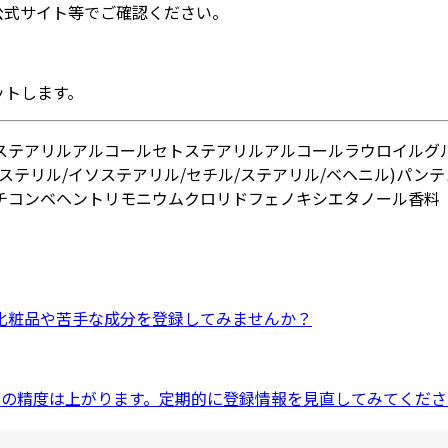
公式サイト等でご確認ください。
ットします。
ステアリルアルコール
セトステアリルアルコール
ラウロイルグ
ステリル/イソステアリル/セチル/ステアリル/ベヘニル)
パンテ
チコン
ベヘントリモニウムクロリド
フェノキシエタノール
香料
化粧品
や
苦手な成分
を登録してみませんか？
ドの精度は上がります。定期的に登録情報を見直してみてくださ