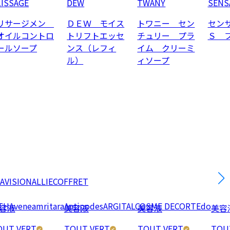
LISSAGE
DEW
TWANY
SENS
リサージメン
ＤＥＷ モイス
トワニー セン
セン
オイルコントロ
トリフトエッセ
チュリー プラ
Ｓ 
ールソープ
ンス（レフィ
イム クリーミ
ル）
ィソープ
AVISION
ALLIE
COFFRET
TH
Avene
amritara
Antipodes
ARGITAL
COSME DECORTE
do
容液
美容液
美容液
美容
OUT VERT
TOUT VERT
TOUT VERT
TOU