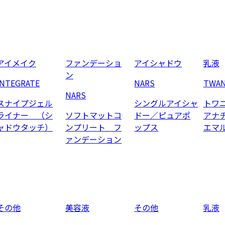
アイメイク
ファンデーショ
アイシャドウ
乳液
ン
INTEGRATE
NARS
TWA
NARS
スナイプジェル
シングルアイシャ
トワ
ライナー （シ
ソフトマットコ
ドー／ピュアポ
アナ
ャドウタッチ）
ンプリート フ
ップス
エマ
ァンデーション
その他
美容液
その他
乳液