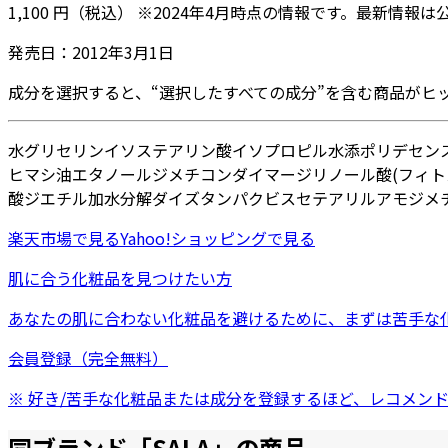
1,100
円
（税込）
※
2024年4月
時点の情報です。最新情報は
発売日：
2012年3月1日
成分を選択すると、“選択したすべての成分”を含む商品がヒ
水
グリセリン
イソステアリン酸イソプロピル
水添ポリデセン
ヒマシ油
エタノール
ジメチコン
ダイマージリノール酸(フィト
酸ジエチル
加水分解ダイズタンパク
ビスセテアリルアモジメ
楽天市場
で見る
Yahoo!ショッピング
で見る
肌に合う化粧品を見つけたい方
あなたの肌に合わない化粧品を避けるために、まずは
苦手な
会員登録（完全無料）
※ 好き/苦手な化粧品または成分を登録するほど、レコメン
同ブランド「
SALA
」の商品