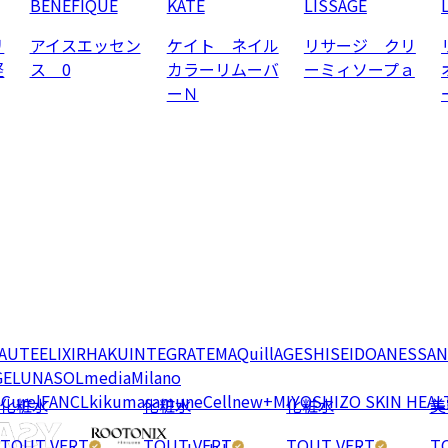
BENEFIQUE
KATE
LISSAGE
リ
アイスエッセン
ケイト ネイル
リサージ クリ
軽
ス 0
カラーリムーバ
ーミィソープａ
ーＮ
EAUTE
ELIXIR
HAKU
INTEGRATE
MAQuillAGE
SHISEIDO
ANESSA
N
GE
LUNASOL
media
Milano
e
Curel
FANCL
kikumasamune
Cellnew+
MIYOSHI
ZO SKIN HEAL
化粧水
化粧水
化粧水
美
TOUT VERT
TOUT VERT
TOUT VERT
T