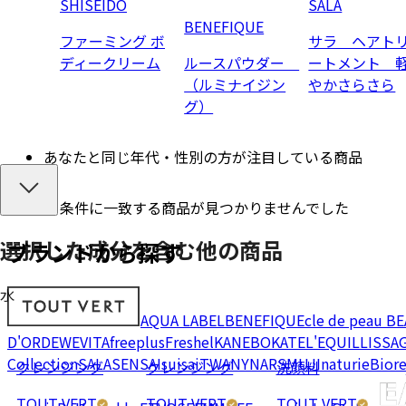
SHISEIDO
SALA
BENEFIQUE
ファーミング ボ
サラ ヘアト
ディークリーム
ルースパウダー
ートメント 
（ルミナイジン
やかさらさら
グ）
あなたと同じ年代・性別の方が注目している商品
条件に一致する商品が見つかりませんでした
選択した成分を
含む
他の商品
ブランドから探す
水
AQUA LABEL
BENEFIQUE
cle de peau B
D'OR
DEW
EVITA
freeplus
Freshel
KANEBO
KATE
L'EQUIL
LISSA
Collection
SALA
SENSAI
suisai
TWANY
NARS
MUJI
naturie
Bior
クレンジング
クレンジング
洗顔料
TOUT VERT
TOUT VERT
TOUT VERT