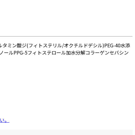
ルタミン酸ジ(フィトステリル/オクチルドデシル)
PEG-40水添
ノール
PPG-5フィトステロール
加水分解コラーゲン
セバシン
い。