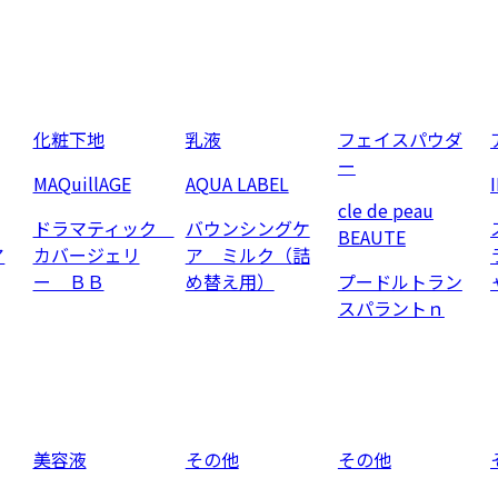
化粧下地
乳液
フェイスパウダ
ー
MAQuillAGE
AQUA LABEL
cle de peau
ドラマティック
バウンシングケ
BEAUTE
ア
カバージェリ
ア ミルク（詰
ー ＢＢ
め替え用）
プードルトラン
スパラントｎ
美容液
その他
その他