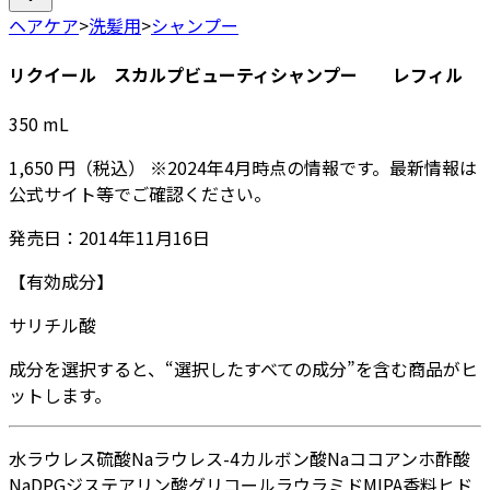
ヘアケア
>
洗髪用
>
シャンプー
リクイール スカルプビューティシャンプー レフィル
350
mL
1,650
円
（税込）
※
2024年4月
時点の情報です。最新情報は
公式サイト等でご確認ください。
発売日：
2014年11月16日
【有効成分】
サリチル酸
成分を選択すると、“選択したすべての成分”を含む商品がヒ
ットします。
水
ラウレス硫酸Na
ラウレス-4カルボン酸Na
ココアンホ酢酸
Na
DPG
ジステアリン酸グリコール
ラウラミドMIPA
香料
ヒド