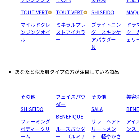
TOUT VERT
TOUT VERT
SHISEIDO
MAQu
マイルドクレ
ミネラルプレ
ブライトニン
ドラ
ンジングオイ
ストアイカラ
グ スキンケ
ク 
ル
ー
アパウダー
ェリ
Ｎ
あなたと似た肌タイプの方が注目している商品
その他
フェイスパウ
その他
美容
ダー
SHISEIDO
SALA
BENE
BENEFIQUE
ファーミング
サラ ヘアト
アイ
ボディークリ
ルースパウダ
リートメン
ンス
ーム
ー （ルミナ
ト 軽やかさ