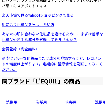
ロパノール
ラノリン脂肪酸
セテアレス-7
セテアレス-25
ホホ
バ葉エキス
アボカドエキス
楽天市場
で見る
Yahoo!ショッピング
で見る
肌に合う化粧品を見つけたい方
あなたの肌に合わない化粧品を避けるために、まずは
苦手な
化粧品
や
苦手な成分
を登録してみませんか？
会員登録（完全無料）
※ 好き/苦手な化粧品または成分を登録するほど、レコメン
ドの精度は上がります。定期的に登録情報を見直してみてく
ださい。
同ブランド「
L'EQUIL
」の商品
洗髪用
洗髪用
洗髪用
洗髪