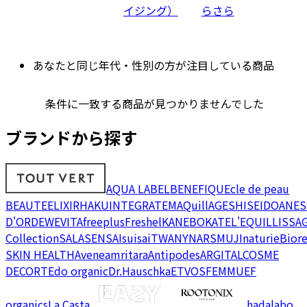
イジング）
らさら
あなたと同じ年代・性別の方が注目している商品
条件に一致する商品が見つかりませんでした
ブランドから探す
AQUA LABEL
BENEFIQUE
cle de peau
BEAUTE
ELIXIR
HAKU
INTEGRATE
MAQuillAGE
SHISEIDO
ANES
D'OR
DEW
EVITA
freeplus
Freshel
KANEBO
KATE
L'EQUIL
LISSA
Collection
SALA
SENSAI
suisai
TWANY
NARS
MUJI
naturie
Bior
SKIN HEALTH
Avene
amritara
Antipodes
ARGITAL
COSME
DECORTE
do organic
Dr.Hauschka
ETVOS
FEMMUE
F
organics
La Casta
hadalabo