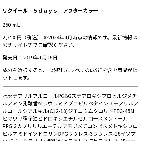
リクイール ５ｄａｙｓ アフターカラー
250
mL
2,750
円
（税込）
※
2024年4月
時点の情報です。最新情報は
公式サイト等でご確認ください。
発売日：
2019年1月16日
成分を選択すると、“選択したすべての成分”を含む商品がヒ
ットします。
水
セテアリルアルコール
PG
BG
ステアロキシプロピルジメチ
ルアミン
乳酸
香料
ラウラミドプロピルベタイン
ステアリルア
ルコール
ジアルキル(C12-18)ジモニウムクロリド
PEG-45M
ヒマワリ種子油
ヒドロキシエチルセルロース
メントール
PPG-3カプリリルエーテル
アモジメチコン
ビスメトキシプロ
ピルアミドイソドコサン
DPG
ラウレス-3
ラウレス-16
イソプ