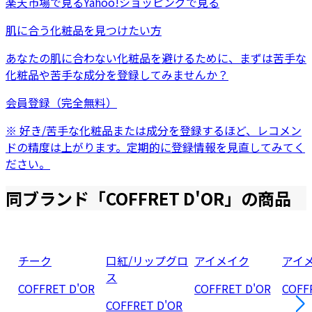
楽天市場
で見る
Yahoo!ショッピング
で見る
肌に合う化粧品を見つけたい方
あなたの肌に合わない化粧品を避けるために、まずは
苦手な
化粧品
や
苦手な成分
を登録してみませんか？
会員登録（完全無料）
※ 好き/苦手な化粧品または成分を登録するほど、レコメン
ドの精度は上がります。定期的に登録情報を見直してみてく
ださい。
同ブランド「
COFFRET D'OR
」の商品
チーク
口紅/リップグロ
アイメイク
アイ
ス
COFFRET D'OR
COFFRET D'OR
COFF
COFFRET D'OR