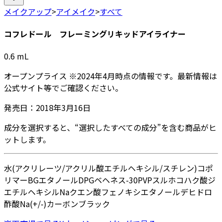
メイクアップ
>
アイメイク
>
すべて
コフレドール フレーミングリキッドアイライナー
0.6
mL
オープンプライス
※
2024年4月
時点の情報です。最新情報は
公式サイト等でご確認ください。
発売日：
2018年3月16日
成分を選択すると、“選択したすべての成分”を含む商品がヒ
ットします。
水
(アクリレーツ/アクリル酸エチルヘキシル/スチレン)コポ
リマー
BG
エタノール
DPG
ベヘネス-30
PVP
スルホコハク酸ジ
エチルヘキシルNa
クエン酸
フェノキシエタノール
デヒドロ
酢酸Na
(+/-)カーボンブラック