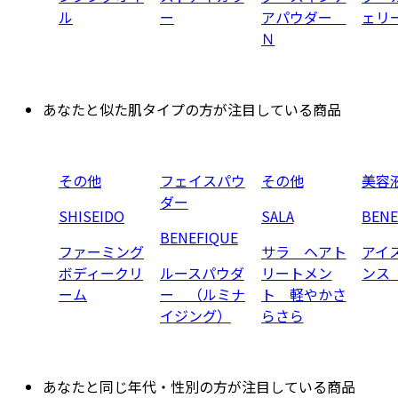
ル
ー
アパウダー
ェリ
Ｎ
あなたと似た肌タイプの方が注目している商品
その他
フェイスパウ
その他
美容
ダー
SHISEIDO
SALA
BENE
BENEFIQUE
ファーミング
サラ ヘアト
アイ
ボディークリ
ルースパウダ
リートメン
ンス
ーム
ー （ルミナ
ト 軽やかさ
イジング）
らさら
あなたと同じ年代・性別の方が注目している商品