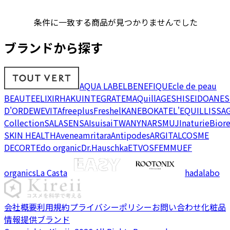
条件に一致する商品が見つかりませんでした
ブランドから探す
AQUA LABEL
BENEFIQUE
cle de peau
BEAUTE
ELIXIR
HAKU
INTEGRATE
MAQuillAGE
SHISEIDO
ANES
D'OR
DEW
EVITA
freeplus
Freshel
KANEBO
KATE
L'EQUIL
LISSA
Collection
SALA
SENSAI
suisai
TWANY
NARS
MUJI
naturie
Bior
SKIN HEALTH
Avene
amritara
Antipodes
ARGITAL
COSME
DECORTE
do organic
Dr.Hauschka
ETVOS
FEMMUE
F
organics
La Casta
hadalabo
会社概要
利用規約
プライバシーポリシー
お問い合わせ
化粧品
情報提供ブランド