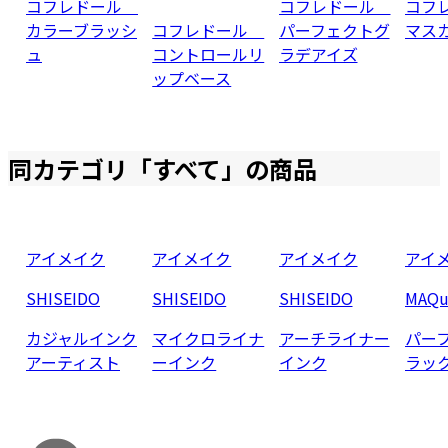
コフレドール
コフレドール
コフ
カラーブラッシ
コフレドール
パーフェクトグ
マス
ュ
コントロールリ
ラデアイズ
ップベース
同カテゴリ「
すべて
」の商品
アイメイク
アイメイク
アイメイク
アイ
SHISEIDO
SHISEIDO
SHISEIDO
MAQu
カジャルインク
マイクロライナ
アーチライナー
パー
アーティスト
ーインク
インク
ラッ