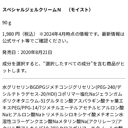
スペシャルジェルクリームＮ （モイスト）
90
g
1,980
円
（税込）
※
2024年4月
時点の情報です。最新情報は
公式サイト等でご確認ください。
発売日：
2020年8月21日
成分を選択すると、“選択したすべての成分”を含む商品がヒ
ットします。
水
グリセリン
BG
DPG
ジメチコン
ジグリセリン
(PEG-240/デ
シルテトラデセス-20/HDI)コポリマー
塩化Na
ジェランガム
ポリクオタニウム-51
グルタミン酸
アスパラギン酸
チャ葉エ
キス
PEG/PPG-14/7ジメチルエーテル
アセチルヒアルロン酸
Na
ヒアルロン酸Na
トリメチルシロキシケイ酸
メチオニン
水
溶性コラーゲン
クエン酸Na
メタリン酸Na
(アクリレーツ/ア