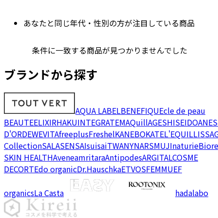
あなたと同じ年代・性別の方が注目している商品
条件に一致する商品が見つかりませんでした
ブランドから探す
AQUA LABEL
BENEFIQUE
cle de peau
BEAUTE
ELIXIR
HAKU
INTEGRATE
MAQuillAGE
SHISEIDO
ANES
D'OR
DEW
EVITA
freeplus
Freshel
KANEBO
KATE
L'EQUIL
LISSA
Collection
SALA
SENSAI
suisai
TWANY
NARS
MUJI
naturie
Bior
SKIN HEALTH
Avene
amritara
Antipodes
ARGITAL
COSME
DECORTE
do organic
Dr.Hauschka
ETVOS
FEMMUE
F
organics
La Casta
hadalabo