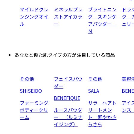
マイルドクレ
ミネラルプレ
ブライトニン
ドラ
ンジングオイ
ストアイカラ
グ スキンケ
ク 
ル
ー
アパウダー
ェリ
Ｎ
あなたと似た肌タイプの方が注目している商品
その他
フェイスパウ
その他
美容
ダー
SHISEIDO
SALA
BENE
BENEFIQUE
ファーミング
サラ ヘアト
アイ
ボディークリ
ルースパウダ
リートメン
ンス
ーム
ー （ルミナ
ト 軽やかさ
イジング）
らさら