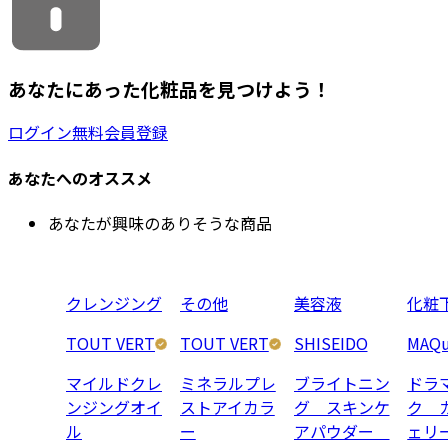
あなたにあった化粧品を見つけよう！
ログイン
無料会員登録
あなたへのオススメ
あなたが興味のありそうな商品
クレンジング
その他
美容液
化粧
TOUT VERT
TOUT VERT
SHISEIDO
MAQu
マイルドクレ
ミネラルプレ
ブライトニン
ドラ
ンジングオイ
ストアイカラ
グ スキンケ
ク 
ル
ー
アパウダー
ェリ