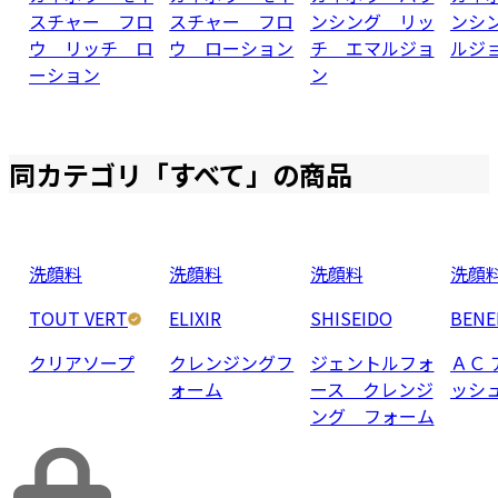
スチャー フロ
スチャー フロ
ンシング リッ
ンシ
ウ リッチ ロ
ウ ローション
チ エマルジョ
ルジ
ーション
ン
同カテゴリ「
すべて
」の商品
洗顔料
洗顔料
洗顔料
洗顔
TOUT VERT
ELIXIR
SHISEIDO
BENE
クリアソープ
クレンジングフ
ジェントルフォ
ＡＣ 
ォーム
ース クレンジ
ッシ
ング フォーム