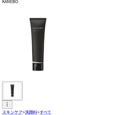
KANEBO
スキンケア
>
洗顔料
>
すべて