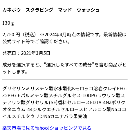
カネボウ スクラビング マッド ウォッシュ
130
g
2,750
円
（税込）
※
2024年4月
時点の情報です。最新情報は
公式サイト等でご確認ください。
発売日：
2021年3月5日
成分を選択すると、“選択したすべての成分”を含む商品がヒ
ットします。
グリセリン
ミリスチン酸
水
水酸化K
モロッコ溶岩クレイ
PEG-
32
PEG-6
パルミチン酸
メチルグルセス-10
DPG
ラウリン酸
ス
テアリン酸グリセリル(SE)
香料
セルロース
EDTA-4Na
ポリク
オタニウム-44
シルク
エチルセルロース
ヒアルロン酸Na
ココ
イルメチルタウリンNa
カニナバラ果実油
楽天市場
で見る
Yahoo!ショッピング
で見る