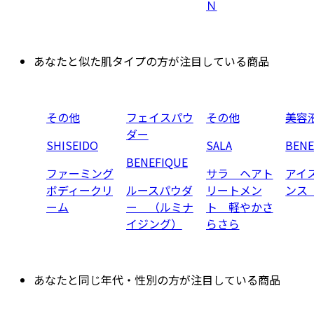
Ｎ
あなたと似た肌タイプの方が注目している商品
その他
フェイスパウ
その他
美容
ダー
SHISEIDO
SALA
BENE
BENEFIQUE
ファーミング
サラ ヘアト
アイ
ボディークリ
ルースパウダ
リートメン
ンス
ーム
ー （ルミナ
ト 軽やかさ
イジング）
らさら
あなたと同じ年代・性別の方が注目している商品