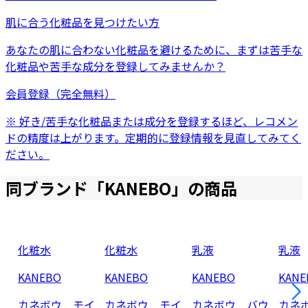
肌に合う化粧品を見つけたい方
あなたの肌に合わない化粧品を避けるために、まずは
苦手な
化粧品
や
苦手な成分
を登録してみませんか？
会員登録（完全無料）
※ 好き/苦手な化粧品または成分を登録するほど、レコメン
ドの精度は上がります。定期的に登録情報を見直してみてく
ださい。
同ブランド「
KANEBO
」の商品
化粧水
化粧水
乳液
乳液
KANEBO
KANEBO
KANEBO
KANE
カネボウ モイ
カネボウ モイ
カネボウ バウ
カネ