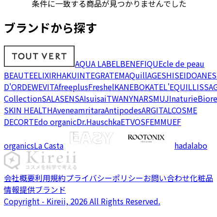
条件に一致する商品が見つかりませんでした
ブランドから探す
AQUA LABEL
BENEFIQUE
cle de peau
BEAUTE
ELIXIR
HAKU
INTEGRATE
MAQuillAGE
SHISEIDO
ANES
D'OR
DEW
EVITA
freeplus
Freshel
KANEBO
KATE
L'EQUIL
LISSA
Collection
SALA
SENSAI
suisai
TWANY
NARS
MUJI
naturie
Bior
SKIN HEALTH
Avene
amritara
Antipodes
ARGITAL
COSME
DECORTE
do organic
Dr.Hauschka
ETVOS
FEMMUE
F
organics
La Casta
hadalabo
会社概要
利用規約
プライバシーポリシー
お問い合わせ
化粧品
情報提供ブランド
Copyright - Kireii, 2026 All Rights Reserved.