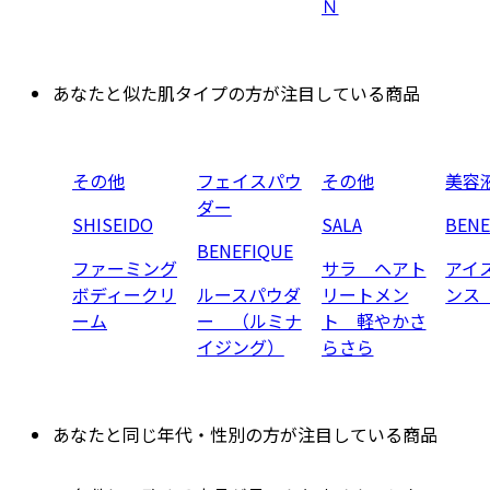
Ｎ
あなたと似た肌タイプの方が注目している商品
その他
フェイスパウ
その他
美容
ダー
SHISEIDO
SALA
BENE
BENEFIQUE
ファーミング
サラ ヘアト
アイ
ボディークリ
ルースパウダ
リートメン
ンス
ーム
ー （ルミナ
ト 軽やかさ
イジング）
らさら
あなたと同じ年代・性別の方が注目している商品