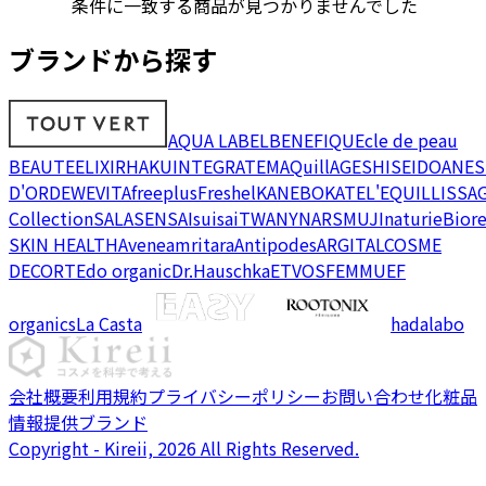
条件に一致する商品が見つかりませんでした
ブランドから探す
AQUA LABEL
BENEFIQUE
cle de peau
BEAUTE
ELIXIR
HAKU
INTEGRATE
MAQuillAGE
SHISEIDO
ANES
D'OR
DEW
EVITA
freeplus
Freshel
KANEBO
KATE
L'EQUIL
LISSA
Collection
SALA
SENSAI
suisai
TWANY
NARS
MUJI
naturie
Bior
SKIN HEALTH
Avene
amritara
Antipodes
ARGITAL
COSME
DECORTE
do organic
Dr.Hauschka
ETVOS
FEMMUE
F
organics
La Casta
hadalabo
会社概要
利用規約
プライバシーポリシー
お問い合わせ
化粧品
情報提供ブランド
Copyright - Kireii, 2026 All Rights Reserved.