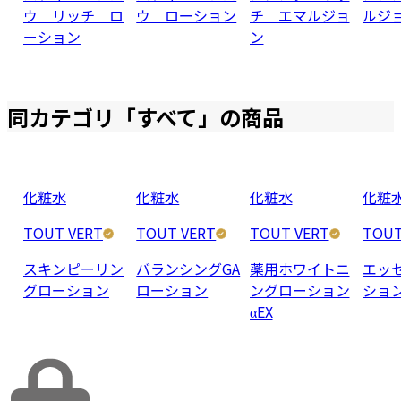
ウ リッチ ロ
ウ ローション
チ エマルジョ
ルジ
ーション
ン
同カテゴリ「
すべて
」の商品
化粧水
化粧水
化粧水
化粧
TOUT VERT
TOUT VERT
TOUT VERT
TOUT
スキンピーリン
バランシングGA
薬用ホワイトニ
エッ
グローション
ローション
ングローション
ショ
αEX