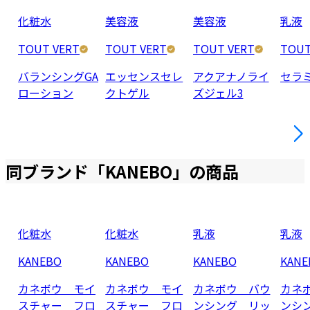
化粧水
美容液
美容液
乳液
TOUT VERT
TOUT VERT
TOUT VERT
TOUT
バランシングGA
エッセンスセレ
アクアナノライ
セラ
ローション
クトゲル
ズジェル3
同ブランド「
KANEBO
」の商品
化粧水
化粧水
乳液
乳液
KANEBO
KANEBO
KANEBO
KANE
カネボウ モイ
カネボウ モイ
カネボウ バウ
カネ
スチャー フロ
スチャー フロ
ンシング リッ
ンシ