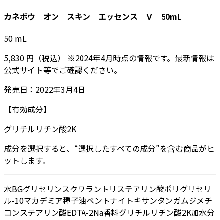
カネボウ オン スキン エッセンス Ｖ 50mL
50
mL
5,830
円
（税込）
※
2024年4月
時点の情報です。最新情報は
公式サイト等でご確認ください。
発売日：
2022年3月4日
【有効成分】
グリチルリチン酸2K
成分を選択すると、“選択したすべての成分”を含む商品がヒ
ットします。
水
BG
グリセリン
スクワラン
トリステアリン酸ポリグリセリ
ル-10
マカデミア種子油
ベントナイト
キサンタンガム
ジメチ
コン
ステアリン酸
EDTA-2Na
香料
グリチルリチン酸2K
加水分