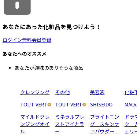
あなたにあった化粧品を見つけよう！
ログイン
無料会員登録
あなたへのオススメ
あなたが興味のありそうな商品
クレンジング
その他
美容液
化粧
TOUT VERT
TOUT VERT
SHISEIDO
MAQu
マイルドクレ
ミネラルプレ
ブライトニン
ドラ
ンジングオイ
ストアイカラ
グ スキンケ
ク 
ル
ー
アパウダー
ェリ