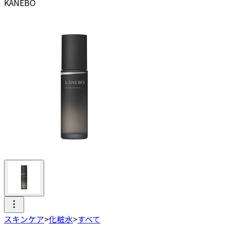
KANEBO
スキンケア
>
化粧水
>
すべて