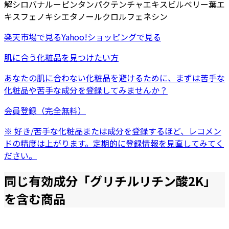
解シロバナルーピンタンパク
テンチャエキス
ビルベリー葉エ
キス
フェノキシエタノール
クロルフェネシン
楽天市場
で見る
Yahoo!ショッピング
で見る
肌に合う化粧品を見つけたい方
あなたの肌に合わない化粧品を避けるために、まずは
苦手な
化粧品
や
苦手な成分
を登録してみませんか？
会員登録（完全無料）
※ 好き/苦手な化粧品または成分を登録するほど、レコメン
ドの精度は上がります。定期的に登録情報を見直してみてく
ださい。
同じ有効成分「
グリチルリチン酸2K
」
を含む商品