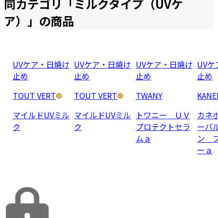
同カテゴリ「
ミルクタイプ（UVケ
ア）
」の商品
UVケア・日焼け
UVケア・日焼け
UVケア・日焼け
UV
止め
止め
止め
止め
TOUT VERT
TOUT VERT
TWANY
KANE
マイルドUVミル
マイルドUVミル
トワニー ＵＶ
カネ
ク
ク
プロテクトセラ
ーバ
ムａ
ン 
ーａ