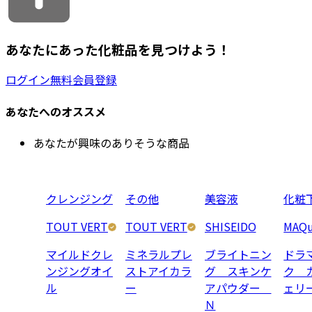
あなたにあった化粧品を見つけよう！
ログイン
無料会員登録
あなたへのオススメ
あなたが興味のありそうな商品
クレンジング
その他
美容液
化粧
TOUT VERT
TOUT VERT
SHISEIDO
MAQu
マイルドクレ
ミネラルプレ
ブライトニン
ドラ
ンジングオイ
ストアイカラ
グ スキンケ
ク 
ル
ー
アパウダー
ェリ
Ｎ