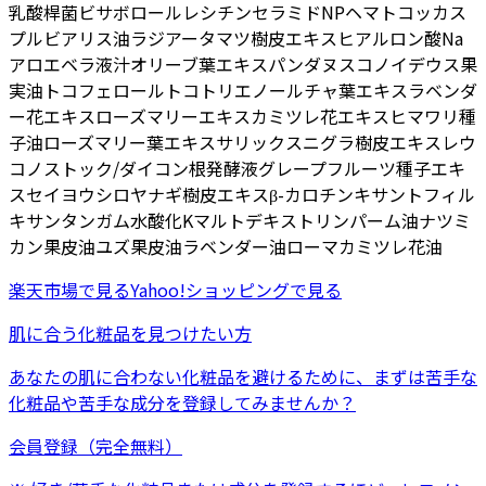
乳酸桿菌
ビサボロール
レシチン
セラミドNP
ヘマトコッカス
プルビアリス油
ラジアータマツ樹皮エキス
ヒアルロン酸Na
アロエベラ液汁
オリーブ葉エキス
パンダヌスコノイデウス果
実油
トコフェロール
トコトリエノール
チャ葉エキス
ラベンダ
ー花エキス
ローズマリーエキス
カミツレ花エキス
ヒマワリ種
子油
ローズマリー葉エキス
サリックスニグラ樹皮エキス
レウ
コノストック/ダイコン根発酵液
グレープフルーツ種子エキ
ス
セイヨウシロヤナギ樹皮エキス
β-カロチン
キサントフィル
キサンタンガム
水酸化K
マルトデキストリン
パーム油
ナツミ
カン果皮油
ユズ果皮油
ラベンダー油
ローマカミツレ花油
楽天市場
で見る
Yahoo!ショッピング
で見る
肌に合う化粧品を見つけたい方
あなたの肌に合わない化粧品を避けるために、まずは
苦手な
化粧品
や
苦手な成分
を登録してみませんか？
会員登録（完全無料）