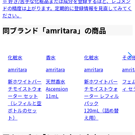
※ 好き/苦手な化粧品または成分を登録するほど、レコメン
ドの精度は上がります。定期的に登録情報を見直してみてく
ださい。
同ブランド「
amritara
」の商品
化粧水
香水
化粧水
その
amritara
amritara
amritara
amrit
新ホワイトバー
天然香水
新ホワイトバー
フェ
チモイストウォ
Ascension
チモイストウォ
ィ セ
ーター セット
11mL
ーター レフィル
（レフィルと空
パック
ボトルのセッ
120mL（詰め替
ト）
え用）