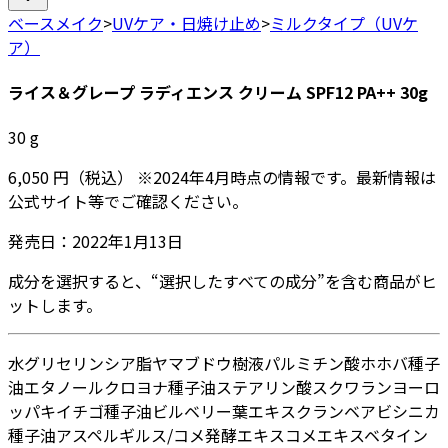
ベースメイク
>
UVケア・日焼け止め
>
ミルクタイプ（UVケ
ア）
ライス＆グレープ ラディエンス クリーム SPF12 PA++ 30g
30
g
6,050
円
（税込）
※
2024年4月
時点の情報です。最新情報は
公式サイト等でご確認ください。
発売日：
2022年1月13日
成分を選択すると、“選択したすべての成分”を含む商品がヒ
ットします。
水
グリセリン
シア脂
ヤマブドウ樹液
パルミチン酸
ホホバ種子
油
エタノール
クロヨナ種子油
ステアリン酸
スクワラン
ヨーロ
ッパキイチゴ種子油
ビルベリー葉エキス
クランベアビシニカ
種子油
アスペルギルス/コメ発酵エキス
コメエキス
ベタイン