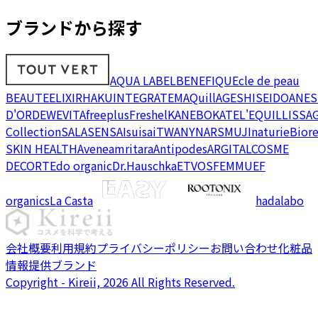
ブランドから探す
AQUA LABEL
BENEFIQUE
cle de peau
BEAUTE
ELIXIR
HAKU
INTEGRATE
MAQuillAGE
SHISEIDO
ANES
D'OR
DEW
EVITA
freeplus
Freshel
KANEBO
KATE
L'EQUIL
LISSA
Collection
SALA
SENSAI
suisai
TWANY
NARS
MUJI
naturie
Bior
SKIN HEALTH
Avene
amritara
Antipodes
ARGITAL
COSME
DECORTE
do organic
Dr.Hauschka
ETVOS
FEMMUE
F
organics
La Casta
hadalabo
会社概要
利用規約
プライバシーポリシー
お問い合わせ
化粧品
情報提供ブランド
Copyright - Kireii, 2026 All Rights Reserved.