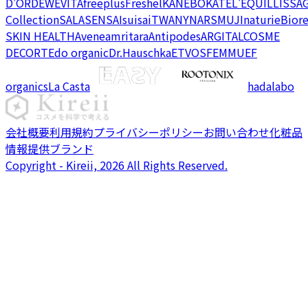
D'OR
DEW
EVITA
freeplus
Freshel
KANEBO
KATE
L'EQUIL
LISSA
Collection
SALA
SENSAI
suisai
TWANY
NARS
MUJI
naturie
Bior
SKIN HEALTH
Avene
amritara
Antipodes
ARGITAL
COSME
DECORTE
do organic
Dr.Hauschka
ETVOS
FEMMUE
F
organics
La Casta
hadalabo
会社概要
利用規約
プライバシーポリシー
お問い合わせ
化粧品
情報提供ブランド
Copyright - Kireii, 2026 All Rights Reserved.