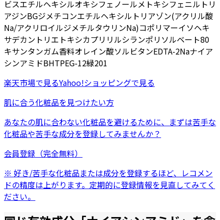
ビスエチルヘキシルオキシフェノールメトキシフェニルトリ
アジン
BG
ジメチコン
エチルヘキシルトリアゾン
(アクリル酸
Na/アクリロイルジメチルタウリンNa)コポリマー
イソヘキ
サデカン
トリエトキシカプリリルシラン
ポリソルベート80
キサンタンガム
香料
オレイン酸ソルビタン
EDTA-2Na
ナイア
シンアミド
BHT
PEG-12
緑201
楽天市場
で見る
Yahoo!ショッピング
で見る
肌に合う化粧品を見つけたい方
あなたの肌に合わない化粧品を避けるために、まずは
苦手な
化粧品
や
苦手な成分
を登録してみませんか？
会員登録（完全無料）
※ 好き/苦手な化粧品または成分を登録するほど、レコメン
ドの精度は上がります。定期的に登録情報を見直してみてく
ださい。