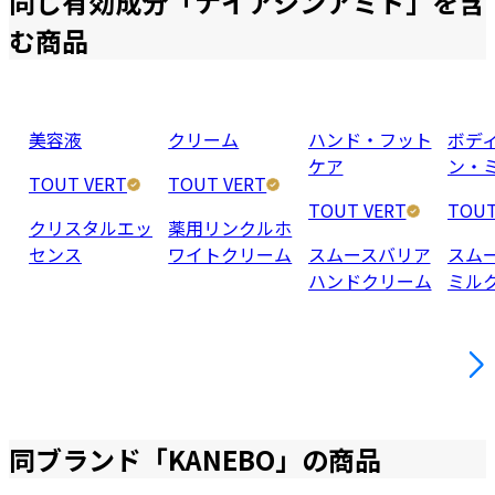
同じ有効成分「
ナイアシンアミド
」を含
む商品
美容液
クリーム
ハンド・フット
ボデ
ケア
ン・
TOUT VERT
TOUT VERT
TOUT VERT
TOUT
クリスタルエッ
薬用リンクルホ
センス
ワイトクリーム
スムースバリア
スム
ハンドクリーム
ミル
同ブランド「
KANEBO
」の商品