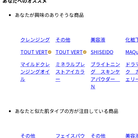
あなたへのオススメ
あなたが興味のありそうな商品
クレンジング
その他
美容液
化粧
TOUT VERT
TOUT VERT
SHISEIDO
MAQu
マイルドクレ
ミネラルプレ
ブライトニン
ドラ
ンジングオイ
ストアイカラ
グ スキンケ
ク 
ル
ー
アパウダー
ェリ
Ｎ
あなたと似た肌タイプの方が注目している商品
その他
フェイスパウ
その他
美容