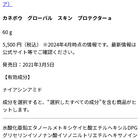
ア）
カネボウ グローバル スキン プロテクターａ
60
g
5,500
円
（税込）
※
2024年4月
時点の情報です。最新情報は
公式サイト等でご確認ください。
発売日：
2021年3月5日
【有効成分】
ナイアシンアミド
成分を選択すると、“選択したすべての成分”を含む商品がヒ
ットします。
水
酸化亜鉛
エタノール
メトキシケイヒ酸エチルヘキシル
DPG
グリセリン
イソノナン酸イソノニル
トリエチルヘキサノイン