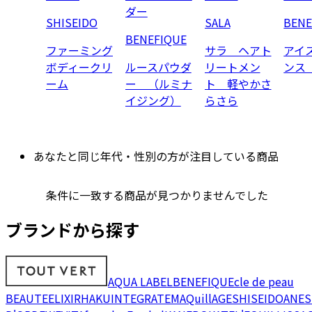
ダー
SHISEIDO
SALA
BENE
BENEFIQUE
ファーミング
サラ ヘアト
アイ
ボディークリ
ルースパウダ
リートメン
ンス
ーム
ー （ルミナ
ト 軽やかさ
イジング）
らさら
あなたと同じ年代・性別の方が注目している商品
条件に一致する商品が見つかりませんでした
ブランドから探す
AQUA LABEL
BENEFIQUE
cle de peau
BEAUTE
ELIXIR
HAKU
INTEGRATE
MAQuillAGE
SHISEIDO
ANES