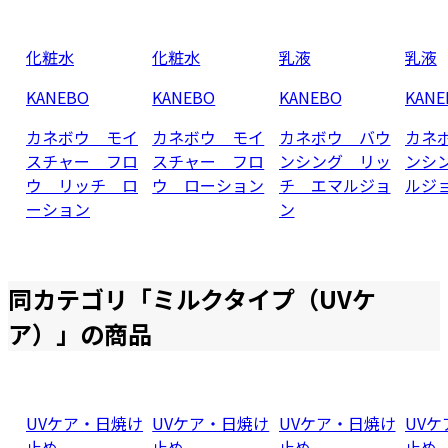
化粧水
化粧水
乳液
乳液
KANEBO
KANEBO
KANEBO
KANE
カネボウ モイ
カネボウ モイ
カネボウ バウ
カネ
スチャー フロ
スチャー フロ
ンシング リッ
ンシ
ウ リッチ ロ
ウ ローション
チ エマルジョ
ルジ
ーション
ン
同カテゴリ「
ミルクタイプ（UVケ
ア）
」の商品
UVケア・日焼け
UVケア・日焼け
UVケア・日焼け
UV
止め
止め
止め
止め