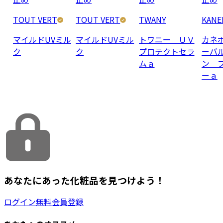
TOUT VERT
TOUT VERT
TWANY
KANE
マイルドUVミル
マイルドUVミル
トワニー ＵＶ
カネ
ク
ク
プロテクトセラ
ーバ
ムａ
ン 
ーａ
あなたにあった化粧品を見つけよう！
ログイン
無料会員登録