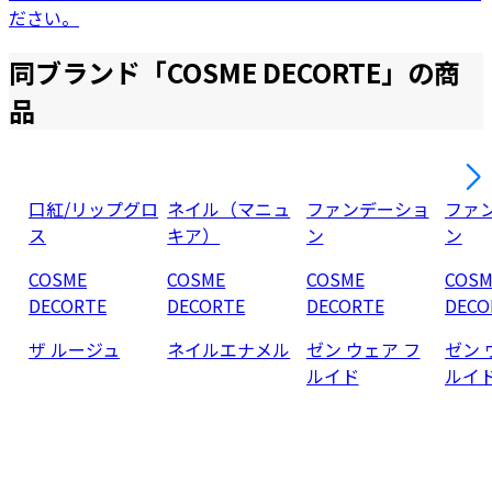
ださい。
同ブランド「
COSME DECORTE
」の商
品
口紅/リップグロ
ネイル（マニュ
ファンデーショ
ファ
ス
キア）
ン
ン
COSME
COSME
COSME
COSM
DECORTE
DECORTE
DECORTE
DECO
ザ ルージュ
ネイルエナメル
ゼン ウェア フ
ゼン 
ルイド
ルイ