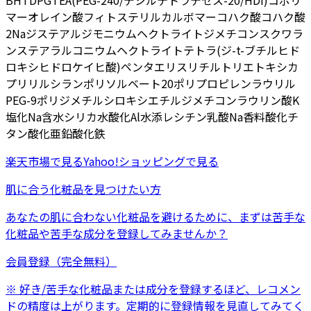
BHT
DPG
TEA
(PEG-240/デシルテトラデセス-20/HDI)コポリ
マー
オレイン酸フィトステリル
カルボマー
コハク酸
コハク酸
2Na
ジステアルジモニウムヘクトライト
ジメチコン
スクワラ
ン
ステアラルコニウムヘクトライト
テトラ(ジ-t-ブチルヒド
ロキシヒドロケイヒ酸)ペンタエリスリチル
トリエトキシカ
プリリルシラン
ポリソルベート20
ポリプロピレン
ラウリル
PEG-9ポリジメチルシロキシエチルジメチコン
ラウリン酸K
塩化Na
含水シリカ
水酸化Al
水添レシチン
乳酸Na
香料
酸化チ
タン
酸化亜鉛
酸化鉄
楽天市場
で見る
Yahoo!ショッピング
で見る
肌に合う化粧品を見つけたい方
あなたの肌に合わない化粧品を避けるために、まずは
苦手な
化粧品
や
苦手な成分
を登録してみませんか？
会員登録（完全無料）
※ 好き/苦手な化粧品または成分を登録するほど、レコメン
ドの精度は上がります。定期的に登録情報を見直してみてく