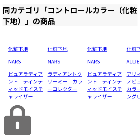
同カテゴリ「
コントロールカラー（化粧
下地）
」の商品
化粧下地
化粧下地
化粧下地
化粧
NARS
NARS
NARS
ALLIE
ピュアラディア
ラディアントク
ピュアラディア
アリ
ント ティンテ
リーミー カラ
ント ティンテ
ノビ
ィッドモイスチ
ーコレクター
ィッドモイスチ
カラ
ャライザー
ャライザー
ング