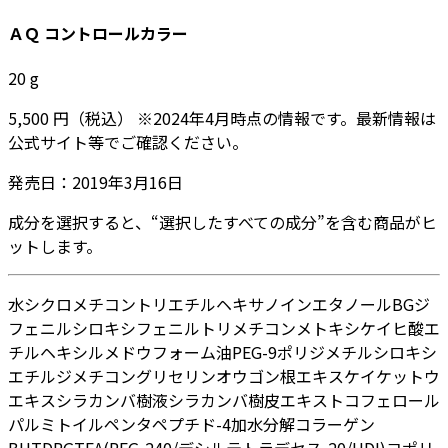
ＡＱ コントロールカラー
20
g
5,500
円
（税込）
※
2024年4月
時点の情報です。最新情報は
公式サイト等でご確認ください。
発売日：
2019年3月16日
成分を選択すると、“選択したすべての成分”を含む商品がヒ
ットします。
水
シクロメチコン
トリエチルヘキサノイン
エタノール
BG
ジ
フェニルシロキシフェニルトリメチコン
メトキシケイヒ酸エ
チルヘキシル
メドウフォーム油
PEG-9ポリジメチルシロキシ
エチルジメチコン
グリセリン
オウゴン根エキス
ケイケットウ
エキス
シラカンバ樹液
シラカンバ樹皮エキス
トコフェロール
パルミトイルペンタペプチド-4
加水分解コラーゲン