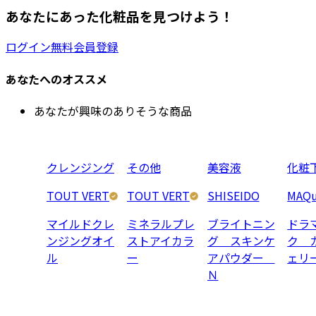
あなたにあった化粧品を見つけよう！
ログイン
無料会員登録
あなたへのオススメ
あなたが興味のありそうな商品
クレンジング
その他
美容液
化粧
TOUT VERT
TOUT VERT
SHISEIDO
MAQu
マイルドクレ
ミネラルプレ
ブライトニン
ドラ
ンジングオイ
ストアイカラ
グ スキンケ
ク 
ル
ー
アパウダー
ェリ
Ｎ