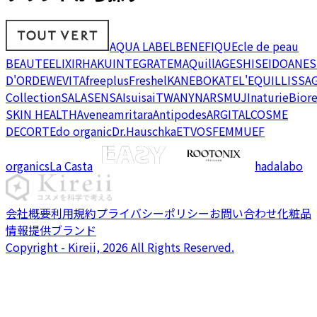
AQUA LABEL
BENEFIQUE
cle de peau
BEAUTE
ELIXIR
HAKU
INTEGRATE
MAQuillAGE
SHISEIDO
ANES
D'OR
DEW
EVITA
freeplus
Freshel
KANEBO
KATE
L'EQUIL
LISSA
Collection
SALA
SENSAI
suisai
TWANY
NARS
MUJI
naturie
Bior
SKIN HEALTH
Avene
amritara
Antipodes
ARGITAL
COSME
DECORTE
do organic
Dr.Hauschka
ETVOS
FEMMUE
F
organics
La Casta
hadalabo
会社概要
利用規約
プライバシーポリシー
お問い合わせ
化粧品
情報提供ブランド
Copyright - Kireii, 2026 All Rights Reserved.