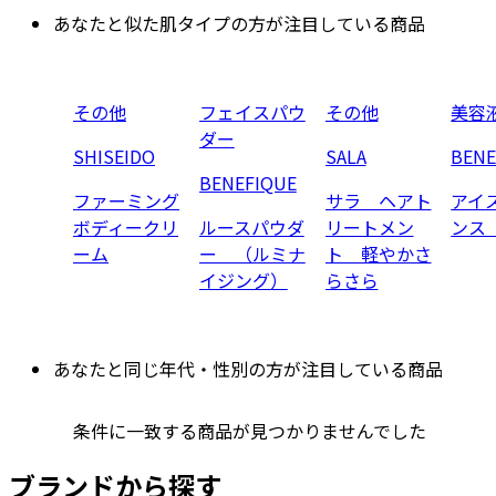
あなたと似た肌タイプの方が注目している商品
その他
フェイスパウ
その他
美容
ダー
SHISEIDO
SALA
BENE
BENEFIQUE
ファーミング
サラ ヘアト
アイ
ボディークリ
ルースパウダ
リートメン
ンス
ーム
ー （ルミナ
ト 軽やかさ
イジング）
らさら
あなたと同じ年代・性別の方が注目している商品
条件に一致する商品が見つかりませんでした
ブランドから探す