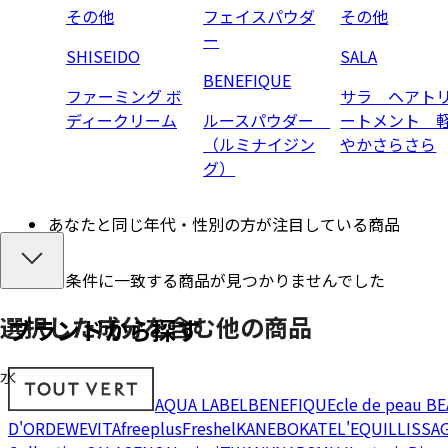
その他
フェイスパウダ
その他
ー
SHISEIDO
SALA
BENEFIQUE
ファーミング ボ
サラ ヘアト
ディークリーム
ルースパウダー
ートメント 
（ルミナイジン
やかさらさら
グ）
あなたと同じ年代・性別の方が注目している商品
条件に一致する商品が見つかりませんでした
選択した成分を
含む
他の商品
ブランドから探す
水
AQUA LABEL
BENEFIQUE
cle de peau B
D'OR
DEW
EVITA
freeplus
Freshel
KANEBO
KATE
L'EQUIL
LISSA