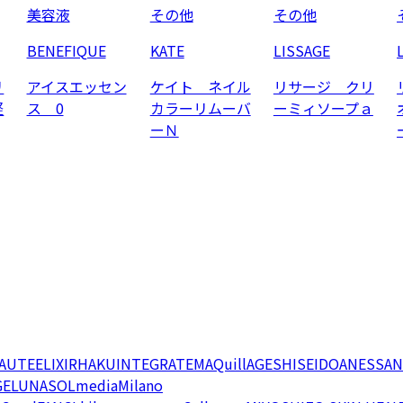
美容液
その他
その他
BENEFIQUE
KATE
LISSAGE
リ
アイスエッセン
ケイト ネイル
リサージ クリ
軽
ス 0
カラーリムーバ
ーミィソープａ
ーＮ
EAUTE
ELIXIR
HAKU
INTEGRATE
MAQuillAGE
SHISEIDO
ANESSA
N
GE
LUNASOL
media
Milano