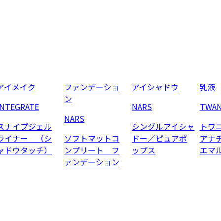
アイメイク
ファンデーショ
アイシャドウ
乳液
ン
INTEGRATE
NARS
TWA
NARS
スナイプジェル
シングルアイシャ
トワ
ライナー （シ
ソフトマットコ
ドー／ピュアポ
アナ
ャドウタッチ）
ンプリート フ
ップス
エマ
ァンデーション