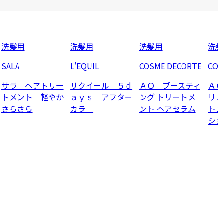
洗髪用
洗髪用
洗髪用
洗
SALA
L'EQUIL
COSME DECORTE
CO
サラ ヘアトリー
リクイール ５ｄ
ＡＱ ブースティ
Ａ
トメント 軽やか
ａｙｓ アフター
ング トリートメ
リ
さらさら
カラー
ント ヘアセラム
ト
シ