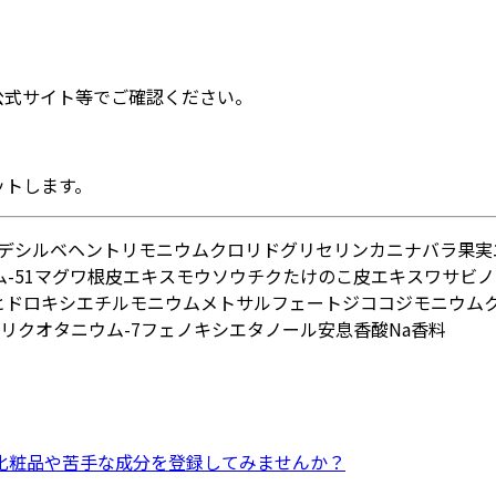
公式サイト等でご確認ください。
ットします。
デシル
ベヘントリモニウムクロリド
グリセリン
カニナバラ果実
-51
マグワ根皮エキス
モウソウチクたけのこ皮エキス
ワサビノ
ヒドロキシエチルモニウムメトサルフェート
ジココジモニウム
リクオタニウム-7
フェノキシエタノール
安息香酸Na
香料
化粧品
や
苦手な成分
を登録してみませんか？