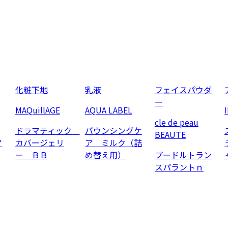
化粧下地
乳液
フェイスパウダ
ー
MAQuillAGE
AQUA LABEL
cle de peau
ドラマティック
バウンシングケ
BEAUTE
ア
カバージェリ
ア ミルク（詰
ー ＢＢ
め替え用）
プードルトラン
スパラントｎ