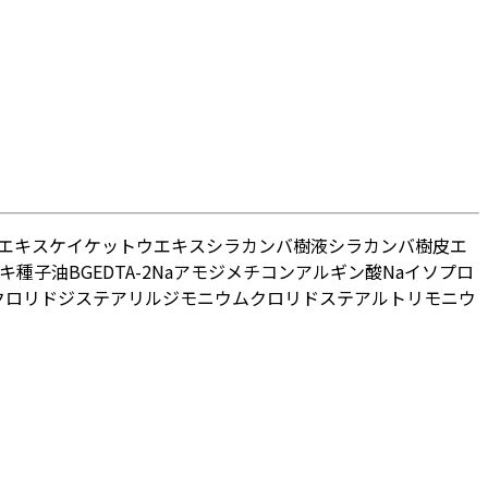
エキス
ケイケットウエキス
シラカンバ樹液
シラカンバ樹皮エ
キ種子油
BG
EDTA-2Na
アモジメチコン
アルギン酸Na
イソプロ
クロリド
ジステアリルジモニウムクロリド
ステアルトリモニウ