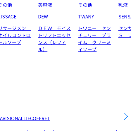
その他
美容液
その他
乳液
LISSAGE
DEW
TWANY
SENS
リサージメン
ＤＥＷ モイス
トワニー セン
セン
オイルコントロ
トリフトエッセ
チュリー プラ
Ｓ 
ールソープ
ンス（レフィ
イム クリーミ
ル）
ィソープ
AVISION
ALLIE
COFFRET