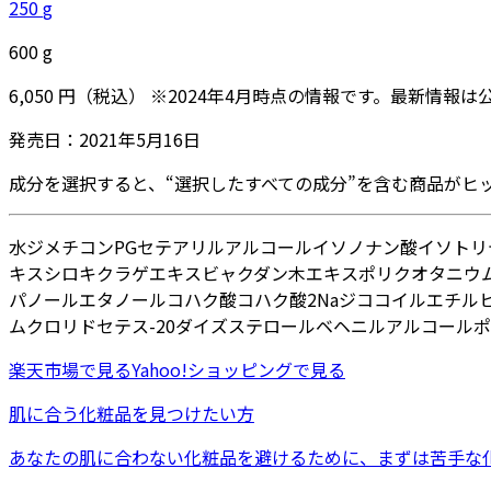
250
g
600
g
6,050
円
（税込）
※
2024年4月
時点の情報です。最新情報は
発売日：
2021年5月16日
成分を選択すると、“選択したすべての成分”を含む商品がヒ
水
ジメチコン
PG
セテアリルアルコール
イソノナン酸イソトリ
キス
シロキクラゲエキス
ビャクダン木エキス
ポリクオタニウム
パノール
エタノール
コハク酸
コハク酸2Na
ジココイルエチル
ムクロリド
セテス-20
ダイズステロール
ベヘニルアルコール
ポ
楽天市場
で見る
Yahoo!ショッピング
で見る
肌に合う化粧品を見つけたい方
あなたの肌に合わない化粧品を避けるために、まずは
苦手な